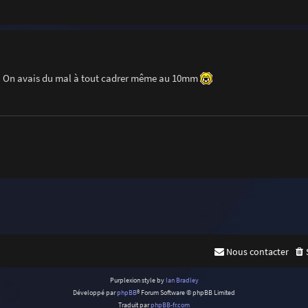
e... On avais du mal à tout cadrer même au 10mm
Nous contacter
Purplexion style by
Ian Bradley
Développé par
phpBB
® Forum Software © phpBB Limited
Traduit par
phpBB-fr.com