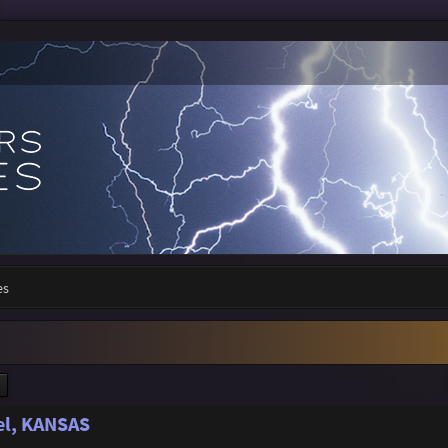
es
ercher
Recherche avancée
el, KANSAS