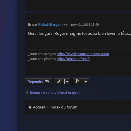
M
Mickaël Narçon
par
»
ven. nov. 01, 2013 13:49
e
s
Merci les gars! Roger imagine toi aussi bien lever la têt
s
a
g
e
_mon site orages:
http://www.traqueur-orages.com
_mon site photos:
http://micka.n.free.fr
Répondre
Retourner vers « Vidéos d'orages »
Accueil
Index du forum