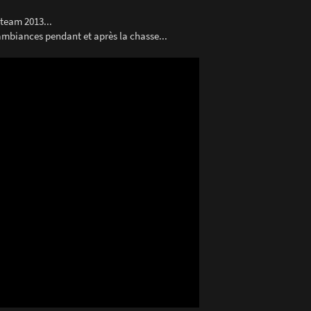
 team 2013...
ambiances pendant et après la chasse...