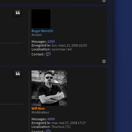
H
c
N
t
a
a
e
r
u
r
ç
t
A
o
l
n
e
x
i
Roger Moretti
s
Ancien
M
Messages :
2355
a
Enregistré le :
lun. mars 13, 2006 22:03
i
Localisation :
oyonnax / ain
l
C
l
Contact :
o
a
n
H
r
t
d
a
a
u
c
t
t
e
r
R
o
g
e
r
M
Will Hien
o
Modérateur
r
e
Messages :
6099
t
Enregistré le :
mar. mai 27, 2008 17:17
t
Localisation :
Tournus (71)
i
C
Contact :