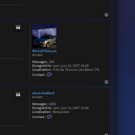
n
e
t
n
a
t
c
H
Q
t
u
a
e
e
u
r
n
t
T
n
h
o
i
u
b
e
a
l
u
l
Mickaël Narçon
d
e
Ancien
T
a
Messages :
156
l
Enregistré le :
sam. juin 23, 2007 19:18
o
Localisation :
Près de Thonon-Les-Bains (74)
n
C
Contact :
o
n
H
t
a
a
u
c
Alexis Maillard
t
t
Ancien
e
Messages :
1602
r
Enregistré le :
sam. juin 16, 2007 11:00
M
Localisation :
Beaujolais
i
C
c
Contact :
o
k
n
a
t
ë
a
l