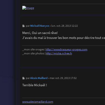
e
M
Mickaël Narçon
par
»
lun. oct. 28, 2013 12:22
e
s
Merci, Oui un sacré rêve!
s
J'avais du mal à trouver les bon mots pour décrire tout c
a
g
e
_mon site orages:
http://www.traqueur-orages.com
_mon site photos:
http://micka.n.free.fr
M
Alexis Maillard
par
»
mar. oct. 29, 2013 17:52
e
s
Terrible Mickaël !
s
a
g
e
www.alexismaillard.com