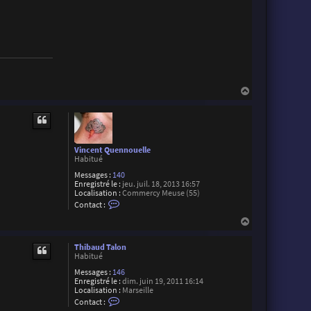
H
a
u
t
Vincent Quennouelle
Habitué
Messages :
140
Enregistré le :
jeu. juil. 18, 2013 16:57
Localisation :
Commercy Meuse (55)
C
Contact :
o
n
H
t
a
a
u
c
Thibaud Talon
t
t
Habitué
e
Messages :
146
r
Enregistré le :
dim. juin 19, 2011 16:14
V
Localisation :
Marseille
i
C
n
Contact :
o
c