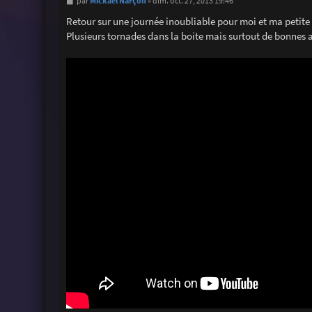
M
Mickaël Narçon
par
»
dim. oct. 27, 2013 19:46
e
s
Retour sur une journée inoubliable pour moi et ma petite
s
Plusieurs tornades dans la boite mais surtout de bonnes 
a
g
e