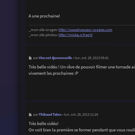
A une prochaine!
_mon site orages:
http://www.traqueur-orages.com
_mon site photos:
http://micka.n.free.fr
M
Vincent Quennouelle
par
»
lun. oct. 28, 2013 09:41
e
s
Très belle vidéo ! Un rêve de pouvoir filmer une tornade a
s
vivement les prochaines :P
a
g
e
M
Thibaud Talon
par
»
lun. oct. 28, 2013 11:26
e
s
Très belle vidéo!
s
On voit bien la première se former pendant que vous roulie
a
g