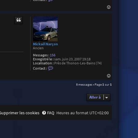
o
n
H
t
a
a
u
c
t
t
e
r
W
i
l
Mickaël Narçon
l
Ancien
H
i
Messages :
156
e
Enregistré le :
sam. juin 23, 2007 19:18
n
Localisation :
Près de Thonon-Les-Bains (74)
C
Contact :
o
n
H
t
a
a
8 messages • Page
1
sur
1
u
c
t
t
e
Aller à
r
M
i
c
Supprimer les cookies
FAQ
Heures au format
UTC+02:00
k
a
ë
l
N
a