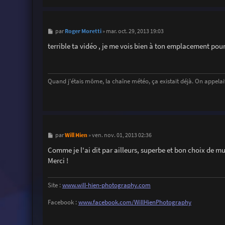
M
Roger Moretti
par
»
mar. oct. 29, 2013 19:03
e
s
terrible ta vidéo , je me vois bien à ton emplacement pour 
s
a
g
e
Quand j'étais môme, la chaîne météo, ça existait déjà. On appelait
M
Will Hien
par
»
ven. nov. 01, 2013 02:36
e
s
Comme je l'ai dit par ailleurs, superbe et bon choix de mu
s
Merci !
a
g
e
Site :
www.will-hien-photography.com
Facebook :
www.facebook.com/WillHienPhotography