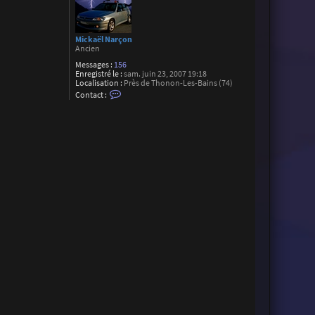
Mickaël Narçon
Ancien
Messages :
156
Enregistré le :
sam. juin 23, 2007 19:18
Localisation :
Près de Thonon-Les-Bains (74)
C
Contact :
o
n
t
a
c
t
e
r
M
i
c
k
a
ë
l
N
a
r
ç
o
n