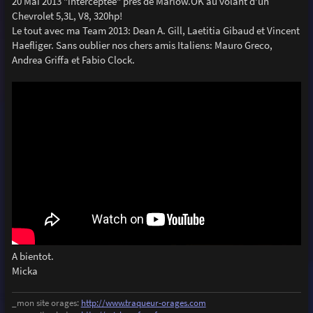
20 Mai 2013 "interceptée" près de Marlow.OK au volant d'un
a
g
Chevrolet 5,3L, V8, 320hp!
e
Le tout avec ma Team 2013: Dean A. Gill, Laetitia Gibaud et Vincent
Haefliger. Sans oublier nos chers amis Italiens: Mauro Greco,
Andrea Griffa et Fabio Clock.
A bientot.
Micka
_mon site orages:
http://www.traqueur-orages.com