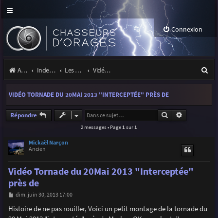
Connexion
R
Accueil
Index du forum
Les orages
Vidéos d'orages
e
VIDÉO TORNADE DU 20MAI 2013 "INTERCEPTÉE" PRÈS DE
c
h
Rechercher
Recherche a
Répondre
2 messages • Page
1
sur
1
e
r
Mickaël Narçon
Ancien
c
Vidéo Tornade du 20Mai 2013 "Interceptée"
h
près de
e
M
dim. juin 30, 2013 17:00
r
e
s
Histoire de ne pas rouiller, Voici un petit montage de la tornade du
s