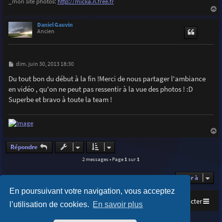
_mon site photos:
http://micka.n.free.fr
a
u
Daniel Gauvin
t
Ancien
M
dim. juin 30, 2013 18:30
e
s
Du tout bon du début à la fin !Merci de nous partager l'ambiance
s
en vidéo , qu'on ne peut pas ressentir à la vue des photos ! :D
a
g
Superbe et bravo à toute la team !
e
a
u
Répondre
t
2 messages • Page
1
sur
1
Aller à
En poursuivant votre navigation, vous acceptez
Accueil
Index du forum
Nous contacter
l’utilisation de cookies.
En savoir plus
Purplexion style by
Ian Bradley