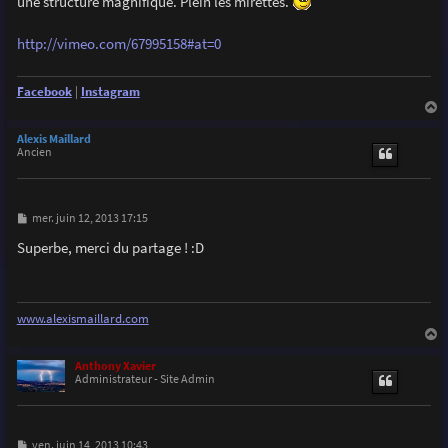
une structure magnifique. Plein les mirettes.
a
g
e
http://vimeo.com/67995158#at=0
Facebook
|
Instagram
a
u
Alexis Maillard
t
Ancien
M
mer. juin 12, 2013 17:15
e
s
Superbe, merci du partage ! :D
s
a
g
e
www.alexismaillard.com
a
u
Anthony Xavier
t
Administrateur - Site Admin
M
ven. juin 14, 2013 10:43