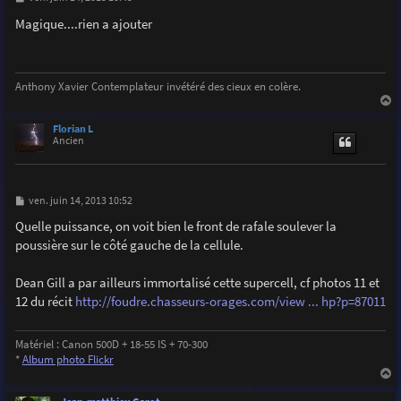
e
s
Magique....rien a ajouter
s
a
g
e
Anthony Xavier Contemplateur invétéré des cieux en colère.
a
u
Florian L
t
Ancien
M
ven. juin 14, 2013 10:52
e
s
Quelle puissance, on voit bien le front de rafale soulever la
s
poussière sur le côté gauche de la cellule.
a
g
e
Dean Gill a par ailleurs immortalisé cette supercell, cf photos 11 et
12 du récit
http://foudre.chasseurs-orages.com/view ... hp?p=87011
Matériel : Canon 500D + 18-55 IS + 70-300
*
Album photo Flickr
a
u