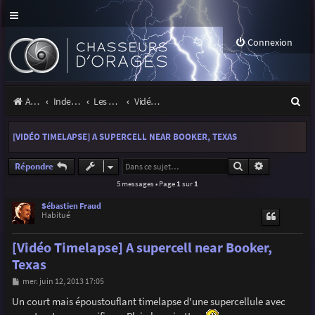
Connexion
R
Accueil
Index du forum
Les orages
Vidéos d'orages
e
[VIDÉO TIMELAPSE] A SUPERCELL NEAR BOOKER, TEXAS
c
h
Rechercher
Recherche a
Répondre
5 messages • Page
1
sur
1
e
r
Sébastien Fraud
Habitué
c
[Vidéo Timelapse] A supercell near Booker,
h
Texas
e
M
mer. juin 12, 2013 17:05
r
e
s
Un court mais époustouflant timelapse d'une supercellule avec
s