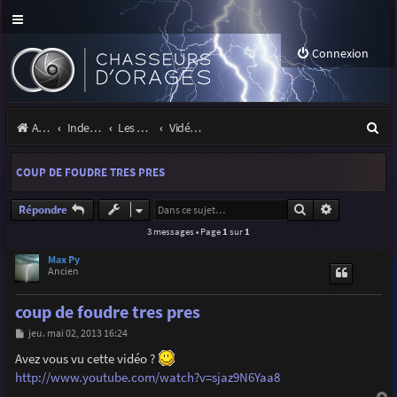
Connexion
R
Accueil
Index du forum
Les orages
Vidéos d'orages
e
COUP DE FOUDRE TRES PRES
c
h
Rechercher
Recherche a
Répondre
3 messages • Page
1
sur
1
e
r
Max Py
Ancien
c
coup de foudre tres pres
h
M
jeu. mai 02, 2013 16:24
e
e
s
Avez vous vu cette vidéo ?
r
s
http://www.youtube.com/watch?v=sjaz9N6Yaa8
a
g