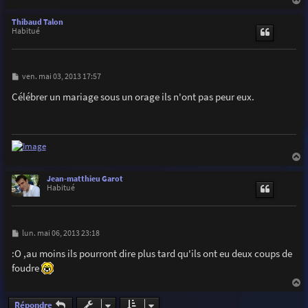
e
a
u
Thibaud Talon
t
Habitué
M
ven. mai 03, 2013 17:57
e
s
Célébrer un mariage sous un orage ils n'ont pas peur eux.
s
a
g
e
a
u
Jean-matthieu Garot
t
Habitué
M
lun. mai 06, 2013 23:18
e
s
:O ,au moins ils pourront dire plus tard qu'ils ont eu deux coups de
s
foudre
a
g
e
a
u
Répondre