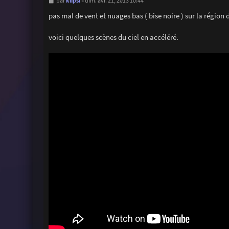
M
klipsi
par
»
dim. avr. 21, 2013 10:44
e
s
pas mal de vent et nuages bas ( bise noire ) sur la région
s
a
g
voici quelques scènes du ciel en accéléré.
e