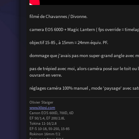
filmé de Chavannes / Divonne.
camera EOS 600D + Magic Lantern ( fps override = timelap
objectif 15-85 , à 15mm = 24mm équiv. PF.
dommage que j'avais pas mon super-grand angle avec moi
pas de trépied avec moi, alors caméra posé sur le toit ou l
ouvrant en verre.
réglages caméra 100% manuel , mode 'paysage' avec satur
Olivier Staiger
www.klipsi.com
Canon EOS 600D, 700D, 6D
EF 50/1.4, EF 200/2.8L
Tokina 11-16/2.8
EF-S 10-18, 55-250, 15-85
Rokinon 16mm f/2
Samyang 8mm f/3.5