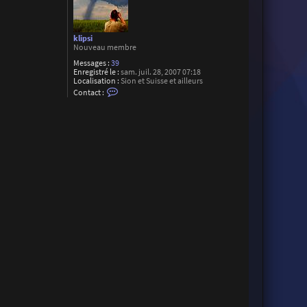
klipsi
Nouveau membre
Messages :
39
Enregistré le :
sam. juil. 28, 2007 07:18
Localisation :
Sion et Suisse et ailleurs
C
Contact :
o
n
t
a
c
t
e
r
k
l
i
p
s
i