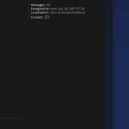
Messages :
39
Enregistré le :
sam. juil. 28, 2007 07:18
Localisation :
Sion et Suisse et ailleurs
C
Contact :
o
n
t
a
c
t
e
r
k
l
i
p
s
i