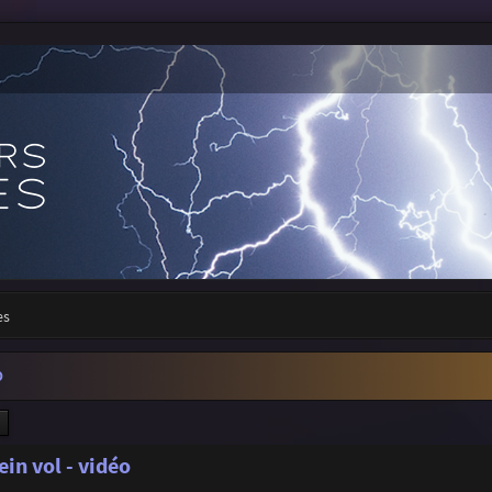
es
O
ercher
Recherche avancée
ein vol - vidéo