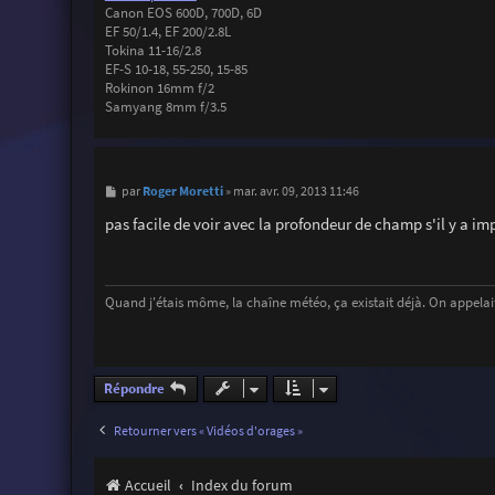
Canon EOS 600D, 700D, 6D
EF 50/1.4, EF 200/2.8L
Tokina 11-16/2.8
EF-S 10-18, 55-250, 15-85
Rokinon 16mm f/2
Samyang 8mm f/3.5
M
Roger Moretti
par
»
mar. avr. 09, 2013 11:46
e
s
pas facile de voir avec la profondeur de champ s'il y a imp
s
a
g
e
Quand j'étais môme, la chaîne météo, ça existait déjà. On appelait
Répondre
Retourner vers « Vidéos d'orages »
Accueil
Index du forum