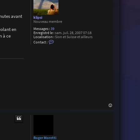
inutes avant
klipsi
Nouveau membre
volant en
Messages :
39
Enregistré le :
sam. juil. 28, 2007 07:18
n à ce
Localisation :
Sion et Suisse et ailleurs
C
Contact :
o
n
t
a
c
t
e
r
k
l
i
p
s
i
H
a
u
t
Roger Moretti