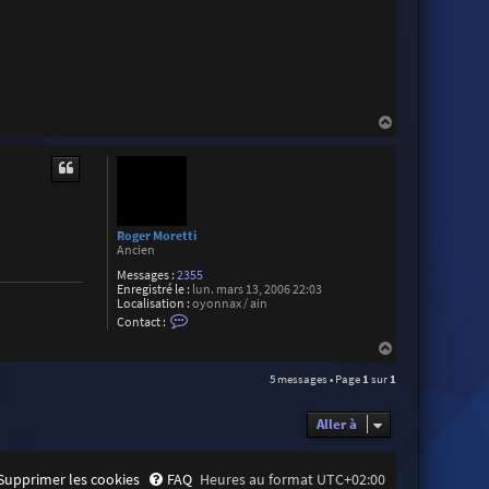
H
a
u
t
Roger Moretti
Ancien
Messages :
2355
Enregistré le :
lun. mars 13, 2006 22:03
Localisation :
oyonnax / ain
C
Contact :
o
n
H
t
a
a
5 messages • Page
1
sur
1
u
c
t
t
e
Aller à
r
R
o
g
Supprimer les cookies
FAQ
Heures au format
UTC+02:00
e