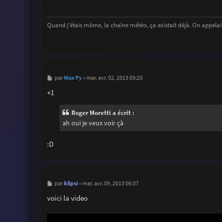
a
g
e
Quand j'étais môme, la chaîne météo, ça existait déjà. On appelait
M
Max Py
par
»
mar. avr. 02, 2013 09:25
e
s
+1
s
a
g
Roger Moretti a écrit :
e
ah oui je veux voir çà
:D
M
klipsi
par
»
mar. avr. 09, 2013 06:37
e
s
voici la video
s
a
g
e