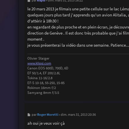
M
klipsi
par
»
dim. mars 31, 2013 16:22
e
s
le 20 mars 2013 je filmais une petite cellule sur le lac Lém
s
quelques jours plus tard j'apprends qu'un avion Alitalia, 
a
g
d'attérir à 18h30 !
e
en regardant de plus proche et en plein écran, je découvr
direction de Genève . Il est donc très probable que j'ai film
moment .
je vous présenterai la vidéo dans une semaine. Patience... 
Olivier Staiger
www.klipsi.com
Canon EOS 600D, 700D, 6D
EF 50/1.4, EF 200/2.8L
Tokina 11-16/2.8
EF-S 10-18, 55-250, 15-85
Rokinon 16mm f/2
Samyang 8mm f/3.5
M
Roger Moretti
par
»
dim. mars 31, 2013 20:36
e
s
ah oui je veux voir çà
s