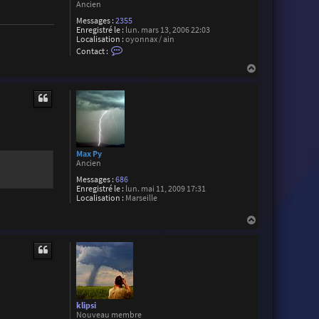
Ancien
Messages :
2355
Enregistré le :
lun. mars 13, 2006 22:03
Localisation :
oyonnax / ain
C
Contact :
o
n
H
t
a
a
u
c
t
t
e
r
R
o
g
Max Py
e
Ancien
r
M
Messages :
686
o
Enregistré le :
lun. mai 11, 2009 17:31
r
Localisation :
Marseille
e
t
H
t
a
i
u
t
klipsi
Nouveau membre