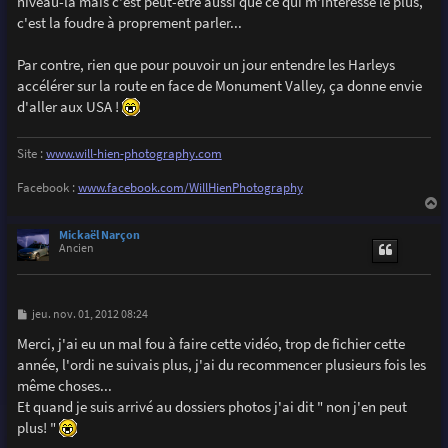
niveau-là mais c'est peut-être aussi que ce qui m'intéresse le plus,
c'est la foudre à proprement parler...
Par contre, rien que pour pouvoir un jour entendre les Harleys
accélérer sur la route en face de Monument Valley, ça donne envie
d'aller aux USA !
Site :
www.will-hien-photography.com
Facebook :
www.facebook.com/WillHienPhotography
a
u
Mickaël Narçon
t
Ancien
M
jeu. nov. 01, 2012 08:24
e
s
Merci, j'ai eu un mal fou à faire cette vidéo, trop de fichier cette
s
année, l'ordi ne suivais plus, j'ai du recommencer plusieurs fois les
a
g
même choses...
e
Et quand je suis arrivé au dossiers photos j'ai dit " non j'en peut
plus! "