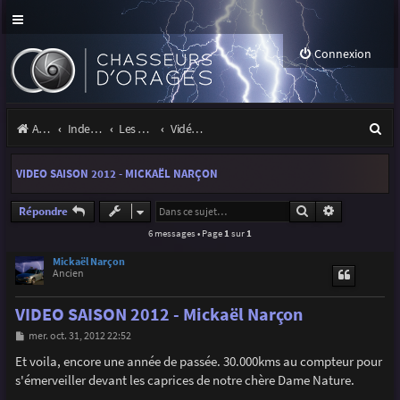
Connexion
R
Accueil
Index du forum
Les orages
Vidéos d'orages
e
VIDEO SAISON 2012 - MICKAËL NARÇON
c
h
Rechercher
Recherche a
Répondre
6 messages • Page
1
sur
1
e
r
Mickaël Narçon
Ancien
c
VIDEO SAISON 2012 - Mickaël Narçon
h
M
mer. oct. 31, 2012 22:52
e
e
s
Et voila, encore une année de passée. 30.000kms au compteur pour
r
s
s'émerveiller devant les caprices de notre chère Dame Nature.
a
g