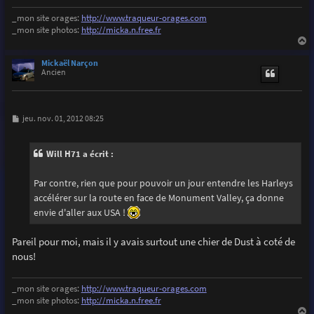
_mon site orages:
http://www.traqueur-orages.com
_mon site photos:
http://micka.n.free.fr
a
u
Mickaël Narçon
t
Ancien
M
jeu. nov. 01, 2012 08:25
e
s
s
Will H71 a écrit :
a
g
e
Par contre, rien que pour pouvoir un jour entendre les Harleys
accélérer sur la route en face de Monument Valley, ça donne
envie d'aller aux USA !
Pareil pour moi, mais il y avais surtout une chier de Dust à coté de
nous!
_mon site orages:
http://www.traqueur-orages.com
_mon site photos:
http://micka.n.free.fr