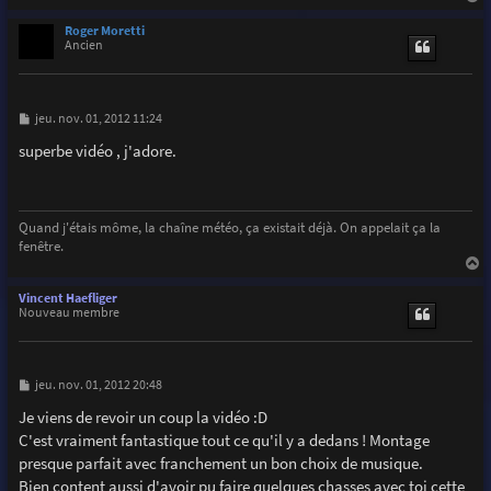
a
u
Roger Moretti
t
Ancien
M
jeu. nov. 01, 2012 11:24
e
s
superbe vidéo , j'adore.
s
a
g
e
Quand j'étais môme, la chaîne météo, ça existait déjà. On appelait ça la
fenêtre.
a
u
Vincent Haefliger
t
Nouveau membre
M
jeu. nov. 01, 2012 20:48
e
s
Je viens de revoir un coup la vidéo :D
s
C'est vraiment fantastique tout ce qu'il y a dedans ! Montage
a
g
presque parfait avec franchement un bon choix de musique.
e
Bien content aussi d'avoir pu faire quelques chasses avec toi cette