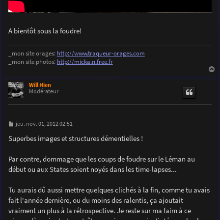
A bientôt sous la foudre!
_mon site orages:
http://www.traqueur-orages.com
_mon site photos:
http://micka.n.free.fr
a
u
Will Hien
t
Modérateur
M
jeu. nov. 01, 2012 02:51
e
s
Superbes images et structures démentielles !
s
a
g
Par contre, dommage que les coups de foudre sur le Léman au
e
début ou aux States soient noyés dans les time-lapses...
Tu aurais dû aussi mettre quelques clichés à la fin, comme tu avais
fait l'année dernière, ou du moins des ralentis, ça ajoutait
vraiment un plus à la rétrospective. Je reste sur ma faim à ce