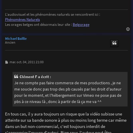
g
e
L'audiovisuel et les phénomènes naturels se rencontrent ici :
Phénomènes Naturels
Les orages belges ont désormais leur site :
Belgorage
a
u
Michael Baillie
t
Ancien
M
mar. oct. 04, 2011 21:00
e
s
s
Clément F a écrit :
a
g
Je ne compte pas faire commerce de mes productions , je ne
e
me soucie donc pas trop des pb causés par les droit d'auteur
pour le moment, et l'hébergement sur Vimeo ne pose pas de
pbs à ce niveau là , donc à partir de là ça me va ^^
En tous cas, il y aura toujours un risque que la vidéo subisse une
atteinte sur sa bande sonore à plus ou moins long terme car même
dans un but non-commercial, c'est toujours interdit de
s'approprier l'œuvre d'autrui. Bien spur, l'auteur peut être