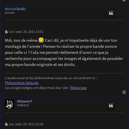
a
u
Michael Baillie
t
Ancien
M
lun. sept. 26, 2011 23:01
e
s
Mdr, moi de même
Ceci dit, je m'impatiente déjà de voir ton
s
montage de l'année ! Penses-tu réaliser ta propre bande sonore
a
g
pour celle-ci ? Cela me permet réellement d'avoir ce que je
e
recherche pour accompagner les images et également de posséder
ma propre bande originale et ses droits.
L'audiovisuel et les phénomènes naturels se rencontrent ici :
Phénomènes Naturels
Les orages belges ont désormais leur site :
Belgorage
a
u
Clément F
t
Habitué
M
jeu. sept. 29, 2011 22:18
e