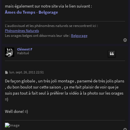
mais également sur notre site via le lien suivant :
Âmes du Temps - Belgorage
L'audiovisuel et les phénomènes naturels se rencontrent ici :
Phénomènes Naturels
Les orages belges ont désormais leur site :
Belgorage
a
u
Clément F
t
Habitué
M
lun. sept. 26, 2011 22:51
e
s
De façon globale , un très joli montage , parsemé de très jolis plans
s
, du bon boulot sur cette saison , ça me fait plaisir de voir que je
a
g
suis pas tout à fait seul à préférer la vidéo à la photo sur les orages
e
=)
Well done! =)