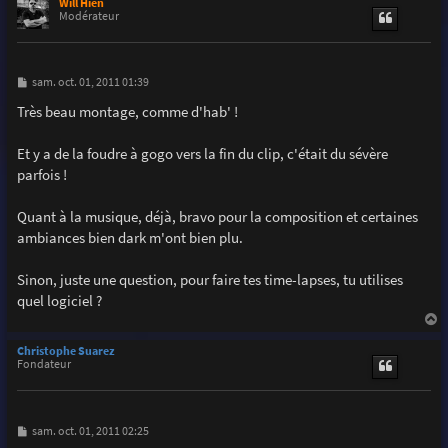
u
Will Hien
t
Modérateur
M
sam. oct. 01, 2011 01:39
e
s
Très beau montage, comme d'hab' !
s
a
g
Et y a de la foudre à gogo vers la fin du clip, c'était du sévère
e
parfois !
Quant à la musique, déjà, bravo pour la composition et certaines
ambiances bien dark m'ont bien plu.
Sinon, juste une question, pour faire tes time-lapses, tu utilises
quel logiciel ?
a
u
Christophe Suarez
t
Fondateur
M
sam. oct. 01, 2011 02:25
e