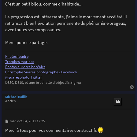
s
C'est un petit bijou, comme d'habitude...
s
a
g
La progression est intéressante, j'aime le mouvement accéléré. Il
e
retranscrit bien l'évolution permanente du phénomène orageux,
avec toutes ses composantes.
Merci pour ce partage.
Photos foudre
Trombes marines
Photos aurores boréales
Christophe Suarez photographe - Facebook
@suarezphoto Twitter
D850, D810, et une brochette d'objectifs Sigma
a
u
Michael Baillie
t
Ancien
M
mar. oct. 04, 2011 17:25
e
s
Merci à tous pour vos commentaires constructifs
s
a