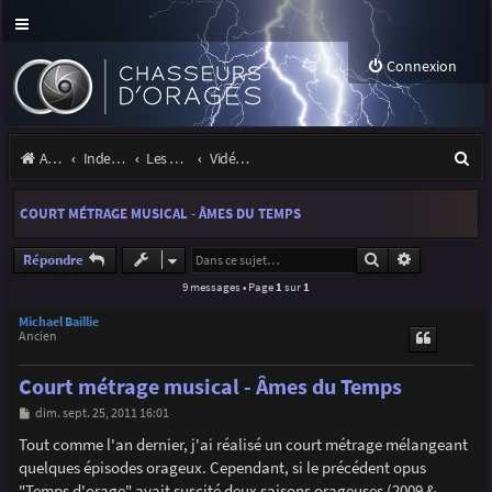
Connexion
R
Accueil
Index du forum
Les orages
Vidéos d'orages
e
COURT MÉTRAGE MUSICAL - ÂMES DU TEMPS
c
h
Rechercher
Recherche a
Répondre
9 messages • Page
1
sur
1
e
r
Michael Baillie
Ancien
c
Court métrage musical - Âmes du Temps
h
M
dim. sept. 25, 2011 16:01
e
e
s
Tout comme l'an dernier, j'ai réalisé un court métrage mélangeant
r
s
quelques épisodes orageux. Cependant, si le précédent opus
a
g
"Temps d'orage" avait suscité deux saisons orageuses (2009 &