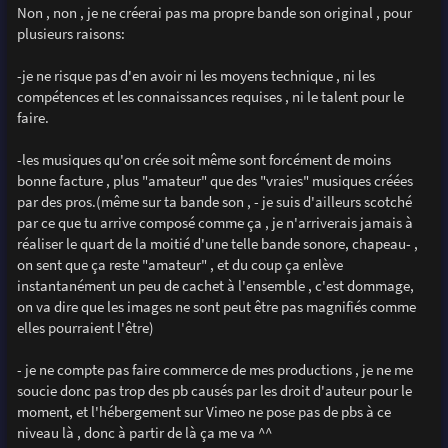
s
Non , non , je ne créerai pas ma propre bande son original , pour
s
plusieurs raisons:
a
g
e
-je ne risque pas d'en avoir ni les moyens technique , ni les
compétences et les connaissances requises , ni le talent pour le
faire.
-les musiques qu'on crée soit même sont forcément de moins
bonne facture , plus "amateur" que des "vraies" musiques créées
par des pros.(même sur ta bande son , - je suis d'ailleurs scotché
par ce que tu arrive composé comme ça , je n'arriverais jamais à
réaliser le quart de la moitié d'une telle bande sonore, chapeau- ,
on sent que ça reste "amateur" , et du coup ça enlève
instantanément un peu de cachet à l'ensemble , c'est dommage,
on va dire que les images ne sont peut être pas magnifiés comme
elles pourraient l'être)
- je ne compte pas faire commerce de mes productions , je ne me
soucie donc pas trop des pb causés par les droit d'auteur pour le
moment, et l'hébergement sur Vimeo ne pose pas de pbs à ce
niveau là , donc à partir de là ça me va ^^