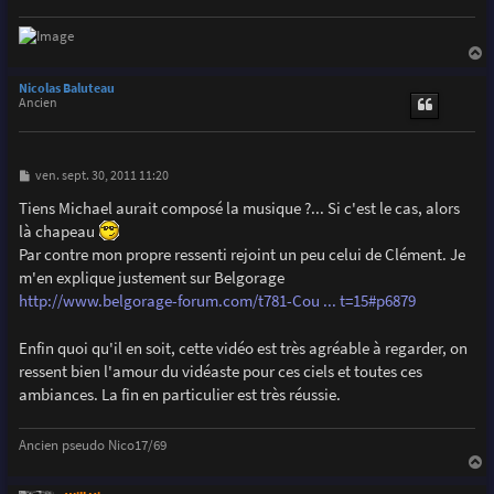
a
u
Nicolas Baluteau
t
Ancien
M
ven. sept. 30, 2011 11:20
e
s
Tiens Michael aurait composé la musique ?... Si c'est le cas, alors
s
là chapeau
a
g
Par contre mon propre ressenti rejoint un peu celui de Clément. Je
e
m'en explique justement sur Belgorage
http://www.belgorage-forum.com/t781-Cou ... t=15#p6879
Enfin quoi qu'il en soit, cette vidéo est très agréable à regarder, on
ressent bien l'amour du vidéaste pour ces ciels et toutes ces
ambiances. La fin en particulier est très réussie.
Ancien pseudo Nico17/69
a