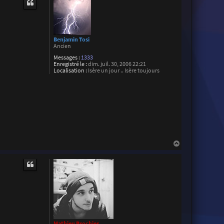
Benjamin Tosi
Ancien
Messages :
1333
Enregistré le :
dim. juil. 30, 2006 22:21
Localisation :
Isère un jour .. Isère toujours
H
a
u
t
Mathieu Brochier