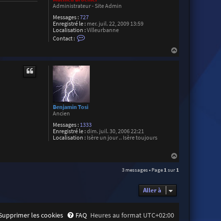
Administrateur - Site Admin
Messages :
727
Enregistré le :
mer. juil. 22, 2009 13:59
Localisation :
Villeurbanne
C
Contact :
o
n
H
t
a
a
u
c
t
t
e
r
M
a
t
Benjamin Tosi
h
Ancien
i
Messages :
1333
e
Enregistré le :
dim. juil. 30, 2006 22:21
u
Localisation :
Isère un jour .. Isère toujours
B
r
o
H
c
a
h
3 messages • Page
1
sur
1
u
i
e
t
r
Aller à
Supprimer les cookies
FAQ
Heures au format
UTC+02:00