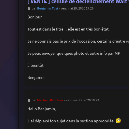
[ VENTE ] cellule de déclenchement Walt
M
Benjamin Tosi
par
»
ven. mai 29, 2020 17:26
e
s
Bonjour,
s
a
g
Tout est dans le titre... elle est en très bon état.
e
Je ne connais pas le prix de l'occasion, certains d'entre v
Je peux envoyer quelques photo et autre info par MP
à bientôt
Benjamin
M
Mathieu Brochier
par
»
ven. mai 29, 2020 19:23
e
s
Hello Benjamin,
s
a
g
J'ai déplacé ton sujet dans la section appropriée.
e