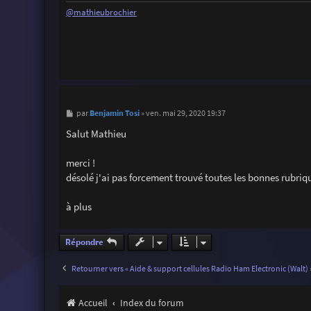
@mathieubrochier
M
Benjamin Tosi
par
»
ven. mai 29, 2020 19:37
e
s
Salut Mathieu
s
a
g
merci !
e
désolé j'ai pas forcement trouvé toutes les bonnes rubriq
à plus
Répondre
Retourner vers « Aide & support cellules Radio Ham Electronic (Walt) 
Accueil
Index du forum