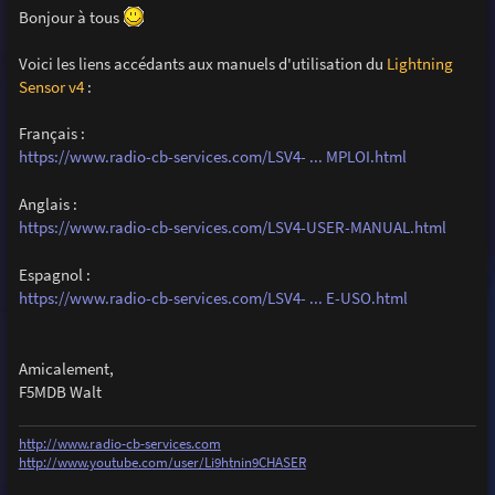
s
Bonjour à tous
s
a
g
Voici les liens accédants aux manuels d'utilisation du
Lightning
e
Sensor v4
:
Français :
https://www.radio-cb-services.com/LSV4- ... MPLOI.html
Anglais :
https://www.radio-cb-services.com/LSV4-USER-MANUAL.html
Espagnol :
https://www.radio-cb-services.com/LSV4- ... E-USO.html
Amicalement,
F5MDB Walt
http://www.radio-cb-services.com
http://www.youtube.com/user/Li9htnin9CHASER