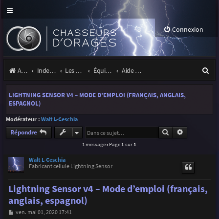
Connexion
R
Accueil
Index du forum
Les orages
Équipement
Aide & support cellules Radio Ham Electronic (Walt)
e
LIGHTNING SENSOR V4 – MODE D’EMPLOI (FRANÇAIS, ANGLAIS,
c
ESPAGNOL)
h
Modérateur :
Walt L-Ceschia
e
Rechercher
Recherche a
Répondre
r
1 message • Page
1
sur
1
c
Walt L-Ceschia
Fabricant cellule Lightning Sensor
h
Lightning Sensor v4 – Mode d’emploi (français,
e
anglais, espagnol)
r
M
ven. mai 01, 2020 17:41
e