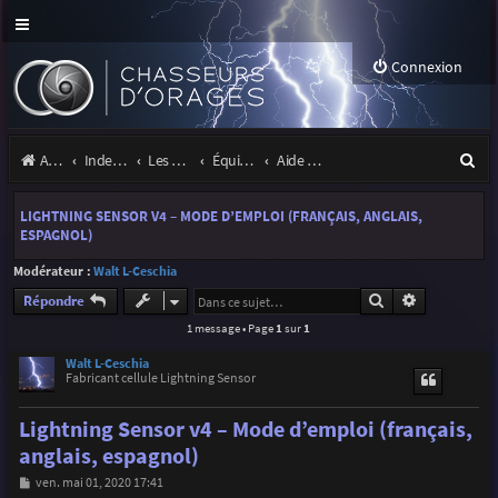
Connexion
R
Accueil
Index du forum
Les orages
Équipement
Aide & support cellules Radio Ham Electronic (Walt)
e
LIGHTNING SENSOR V4 – MODE D’EMPLOI (FRANÇAIS, ANGLAIS,
c
ESPAGNOL)
h
Modérateur :
Walt L-Ceschia
e
Rechercher
Recherche a
Répondre
r
1 message • Page
1
sur
1
c
Walt L-Ceschia
Fabricant cellule Lightning Sensor
h
Lightning Sensor v4 – Mode d’emploi (français,
e
anglais, espagnol)
r
M
ven. mai 01, 2020 17:41
e