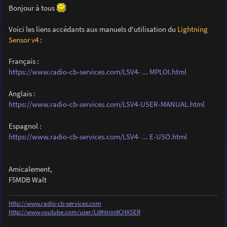
s
Bonjour à tous
s
a
g
Voici les liens accédants aux manuels d'utilisation du
Lightning
e
Sensor v4
:
Français :
https://www.radio-cb-services.com/LSV4- ... MPLOI.html
Anglais :
https://www.radio-cb-services.com/LSV4-USER-MANUAL.html
Espagnol :
https://www.radio-cb-services.com/LSV4- ... E-USO.html
Amicalement,
F5MDB Walt
http://www.radio-cb-services.com
http://www.youtube.com/user/Li9htnin9CHASER