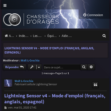
Connexion
R
Accueil
Index du forum
Les orages
Équipement
Aide & support cellules Radio Ham Electronic (Walt)
e
LIGHTNING SENSOR V4 – MODE D’EMPLOI (FRANÇAIS, ANGLAIS,
c
ESPAGNOL)
h
Modérateur :
Walt L-Ceschia
e
Rechercher
Recherche a
Répondre
r
1 message • Page
1
sur
1
c
Walt L-Ceschia
Fabricant cellule Lightning Sensor
h
Lightning Sensor v4 – Mode d’emploi (français,
e
anglais, espagnol)
r
M
ven. mai 01, 2020 17:41
e