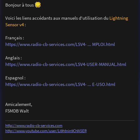
s
Bonjour à tous
s
a
g
Voici les liens accédants aux manuels d'utilisation du
Lightning
e
Sensor v4
:
Français :
https://www.radio-cb-services.com/LSV4- ... MPLOI.html
Anglais :
https://www.radio-cb-services.com/LSV4-USER-MANUAL.html
Espagnol :
https://www.radio-cb-services.com/LSV4- ... E-USO.html
Amicalement,
F5MDB Walt
http://www.radio-cb-services.com
http://www.youtube.com/user/Li9htnin9CHASER