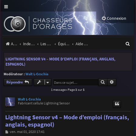
Connexion
R
Accueil
Index du forum
Les orages
Équipement
Aide & support cellules Radio Ham Electronic (Walt)
e
LIGHTNING SENSOR V4 – MODE D’EMPLOI (FRANÇAIS, ANGLAIS,
c
ESPAGNOL)
h
Modérateur :
Walt L-Ceschia
e
Rechercher
Recherche a
Répondre
r
1 message • Page
1
sur
1
c
Walt L-Ceschia
Fabricant cellule Lightning Sensor
h
Lightning Sensor v4 – Mode d’emploi (français,
e
anglais, espagnol)
r
M
ven. mai 01, 2020 17:41
e