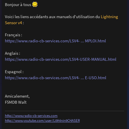
s
Bonjour à tous
s
a
g
Voici les liens accédants aux manuels d'utilisation du
Lightning
e
Sensor v4
:
Français :
https://www.radio-cb-services.com/LSV4- ... MPLOI.html
Anglais :
https://www.radio-cb-services.com/LSV4-USER-MANUAL.html
Espagnol :
https://www.radio-cb-services.com/LSV4- ... E-USO.html
Amicalement,
F5MDB Walt
http://www.radio-cb-services.com
http://www.youtube.com/user/Li9htnin9CHASER