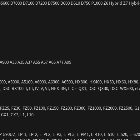
5600 D7000 D7100 D7200 D7500 D600 D610 D750 P1000 Z6 Hybrid Z7 Hybri
A900 A33 A35 A37 A55 A57 A65 A77 A99
V, A3000, A5000, A5100, A6000, A6300, A6500, HX300, HX400, HX50, HX60, HX80
, DSC RX100 II, III, IV, V, VI, NEX-3N, ILCE-QX1, DSC-QX30, DSC-WX500, et
 FZ25, FZ30, FZ50, FZ100, FZ150, FZ200, FZ300, FZ1000, FZ2000, FZ2500, G1,
 GX1, GX7, L1, L10
90UZ, EP-1, EP-2, E-PL2, E-P3, E-PL3, E-PM1, E-410, E-510, E-520, E-620