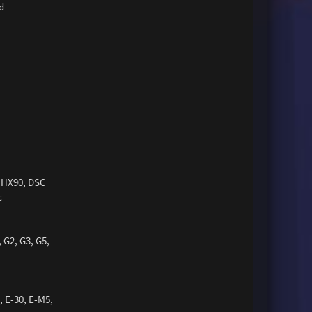
d
, HX90, DSC
c
 G2, G3, G5,
, E-30, E-M5,