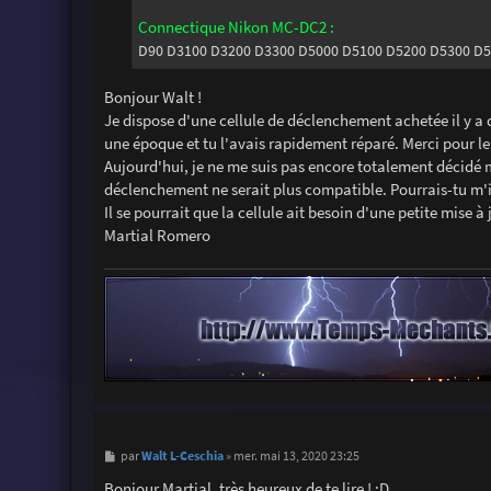
e
Connectique Nikon MC-DC2 :
D90 D3100 D3200 D3300 D5000 D5100 D5200 D5300 D5
Bonjour Walt !
Je dispose d'une cellule de déclenchement achetée il y a 
une époque et tu l'avais rapidement réparé. Merci pour le 
Aujourd'hui, je ne me suis pas encore totalement décidé m
déclenchement ne serait plus compatible. Pourrais-tu m'in
Il se pourrait que la cellule ait besoin d'une petite mise à 
Martial Romero
M
Walt L-Ceschia
par
»
mer. mai 13, 2020 23:25
e
s
Bonjour Martial, très heureux de te lire ! :D