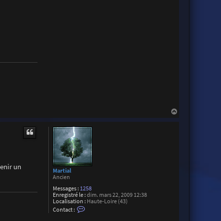
H
a
u
t
enir un
Martial
Ancien
Messages :
1258
Enregistré le :
dim. mars 22, 2009 12:38
Localisation :
Haute-Loire (43)
C
Contact :
o
n