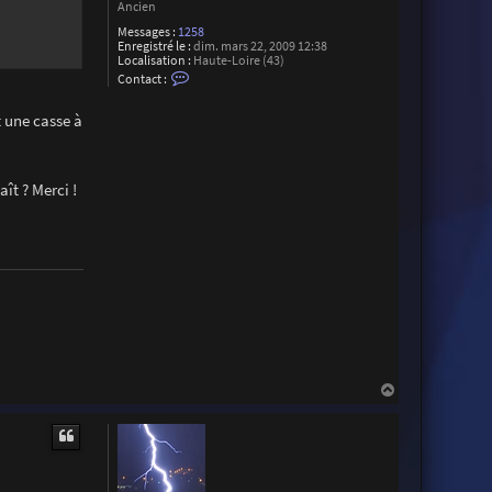
Ancien
Messages :
1258
Enregistré le :
dim. mars 22, 2009 12:38
Localisation :
Haute-Loire (43)
C
Contact :
o
n
t
t une casse à
a
c
t
e
ît ? Merci !
r
M
a
r
t
i
a
l
H
a
u
t