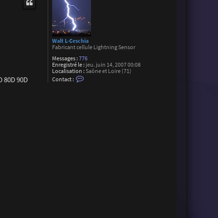
Walt L-Ceschia
Fabricant cellule Lightning Sensor
Messages :
776
Enregistré le :
jeu. juin 14, 2007 00:08
Localisation :
Saône et Loire (71)
C
D 80D 90D
Contact :
o
n
t
a
c
t
e
r
W
a
l
t
L
-
C
e
s
c
h
i
a