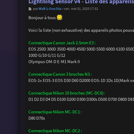
Lightning Sensor v4 - Liste des appareil
M
Walt L-Ceschia
par
»
ven. mai 01, 2020 17:32
e
s
Bonjour à tous
s
a
g
Voici la liste (non exhaustive) des appareils photos pouv
e
Connectique Canon Jack 2.5mm E3 :
EOS 250D 300D 350D 400D 450D 500D 550D 600D 610D 650D
100D G/10 G/11 G/12
Olympus OM-D E-M1 Mark II
Connectique Canon 3 broches N3 :
EOS-1v EOS-3 EOS D30 D60 D2000 EOS-1D 1Ds 1D(Mark xxx
Connectique Nikon 10 broches (MC-DC0):
D1 D2 D3 D4 D5 D100 D200 D300 D300s D500 D700 D800 D810 
Connectique Nikon MC-DC1 :
D80 D70s
Connectique Nikon MC-DC2 :