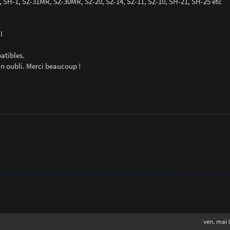
, SH-1, SZ-31MR, SZ-30MR, SZ-20, SZ-14, SZ-11, SZ-10, SH-21, SH-25 etc
I
atibles.
un oubli. Merci beaucoup !
ven. mai 