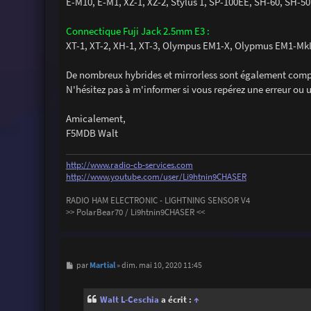
E-M10, E-M1, XZ-1, XZ-2, Stylus 1, SP-100EE, SH-60, SH-50
Connectique Fuji Jack 2.5mm E3 :
XT-1, XT-2, XH-1, XT-3, Olympus EM1-X, Olypmus EM1-MkI
De nombreux hybrides et mirrorless sont également comp
N'hésitez pas à m'informer si vous repérez une erreur ou 
Amicalement,
F5MDB Walt
http://www.radio-cb-services.com
http://www.youtube.com/user/Li9htnin9CHASER
RADIO HAM ELECTRONIC - LIGHTNING SENSOR V4
>> PolarBear70 / Li9htnin9CHASER <<
M
Martial
par
»
dim. mai 10, 2020 11:45
e
s
s
Walt L-Ceschia
a écrit :
↑
a
g