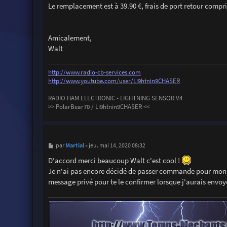
Le remplacement est à 39.90 €, frais de port retour compr
Amicalement,
Walt
http://www.radio-cb-services.com
http://www.youtube.com/user/Li9htnin9CHASER
RADIO HAM ELECTRONIC - LIGHTNING SENSOR V4
>> PolarBear70 / Li9htnin9CHASER <<
M
Martial
par
»
jeu. mai 14, 2020 08:32
e
s
D'accord merci beaucoup Walt c'est cool !
s
Je n'ai pas encore décidé de passer commande pour mon D50
a
g
message privé pour te le confirmer lorsque j'aurais envoy
e