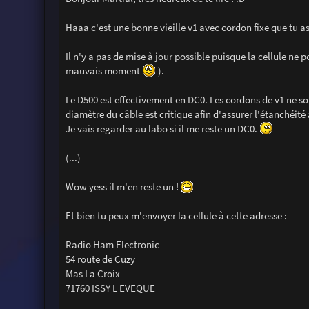
s
a
g
Haaa c'est une bonne vieille v1 avec cordon fixe que tu a
e
Il n'y a pas de mise à jour possible puisque la cellule ne
mauvais moment
).
Le D500 est effectivement en DC0. Les cordons de v1 ne so
diamètre du câble est critique afin d'assurer l'étanchéité
Je vais regarder au labo si il me reste un DC0.
(...)
Wow yess il m'en reste un !
Et bien tu peux m'envoyer la cellule à cette adresse :
Radio Ham Electronic
54 route de Cuzy
Mas La Croix
71760 ISSY L EVEQUE