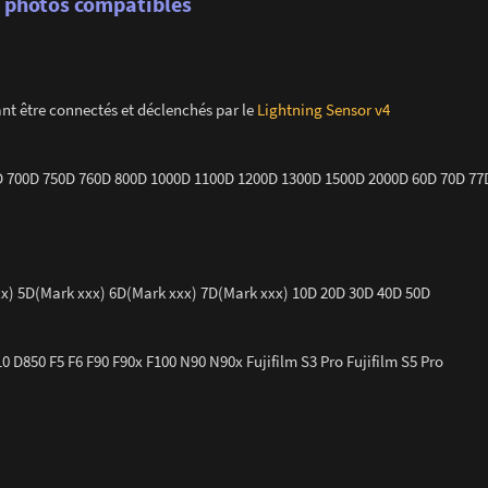
s photos compatibles
ant être connectés et déclenchés par le
Lightning Sensor v4
 700D 750D 760D 800D 1000D 1100D 1200D 1300D 1500D 2000D 60D 70D 77
) 5D(Mark xxx) 6D(Mark xxx) 7D(Mark xxx) 10D 20D 30D 40D 50D
D850 F5 F6 F90 F90x F100 N90 N90x Fujifilm S3 Pro Fujifilm S5 Pro