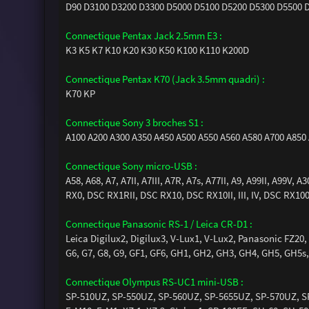
D90 D3100 D3200 D3300 D5000 D5100 D5200 D5300 D5500 D
Connectique Pentax Jack 2.5mm E3 :
K3 K5 K7 K10 K20 K30 K50 K100 K110 K200D
Connectique Pentax K70 (Jack 3.5mm quadri) :
K70 KP
Connectique Sony 3 broches S1 :
A100 A200 A300 A350 A450 A500 A550 A560 A580 A700 A850 
Connectique Sony micro-USB :
A58, A68, A7, A7II, A7III, A7R, A7s, A77II, A9, A99II, A99
RX0, DSC RX1RII, DSC RX10, DSC RX10II, III, IV, DSC RX100
Connectique Panasonic RS-1 / Leica CR-D1 :
Leica Digilux2, Digilux3, V-Lux1, V-Lux2, Panasonic FZ20,
G6, G7, G8, G9, GF1, GF6, GH1, GH2, GH3, GH4, GH5, GH5s,
Connectique Olympus RS-UC1 mini-USB :
SP-510UZ, SP-550UZ, SP-560UZ, SP-5655UZ, SP-570UZ, SP-5