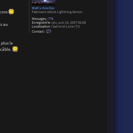
Walt L-Ceschia
ncore
Fabricant cellule Lightning Sensor
Messages :
776
Enregistré le :
jeu. juin 14, 2007 00:08
rs au
Localisation :
Saône et Loire (71)
C
Contact :
o
n
t
 plus le
a
 câble.
c
t
e
r
W
a
l
t
L
-
C
e
s
c
h
i
a