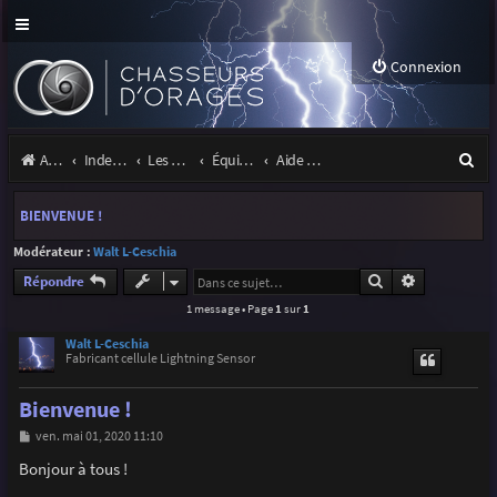
Connexion
R
Accueil
Index du forum
Les orages
Équipement
Aide & support cellules Radio Ham Electronic (Walt)
e
BIENVENUE !
c
Modérateur :
Walt L-Ceschia
h
Rechercher
Recherche a
Répondre
e
1 message • Page
1
sur
1
r
Walt L-Ceschia
c
Fabricant cellule Lightning Sensor
h
Bienvenue !
e
M
ven. mai 01, 2020 11:10
e
r
s
Bonjour à tous !
s
a