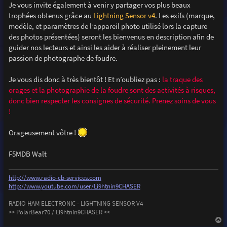
Je vous invite également à venir y partager vos plus beaux
trophées obtenus grâce au
Lightning Sensor v4
. Les exifs (marque,
modèle, et paramètres de l’appareil photo utilisé lors la capture
des photos présentées) seront les bienvenus en description afin de
guider nos lecteurs et ainsi les aider à réaliser pleinement leur
passion de photographe de foudre.
Je vous dis donc à très bientôt ! Et n’oubliez pas :
la traque des
orages et la photographie de la foudre sont des activités à risques,
donc bien respecter les consignes de sécurité. Prenez soins de vous
!
Orageusement vôtre !
F5MDB Walt
http://www.radio-cb-services.com
http://www.youtube.com/user/Li9htnin9CHASER
RADIO HAM ELECTRONIC - LIGHTNING SENSOR V4
>> PolarBear70 / Li9htnin9CHASER <<