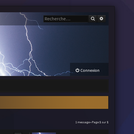
Rechercher
Recherche avanc
Connexion
1 message • Page
1
sur
1