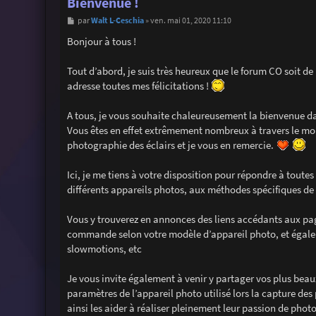
Bienvenue !
M
Walt L-Ceschia
par
»
ven. mai 01, 2020 11:10
e
s
Bonjour à tous !
s
a
g
Tout d’abord, je suis très heureux que le forum CO soit de
e
adresse toutes mes félicitations !
A tous, je vous souhaite chaleureusement la bienvenue da
Vous êtes en effet extrêmement nombreux à travers le mon
photographie des éclairs et je vous en remercie.
Ici, je me tiens à votre disposition pour répondre à toutes
différents appareils photos, aux méthodes spécifiques de 
Vous y trouverez en annonces des liens accédants aux pag
commande selon votre modèle d’appareil photo, et égaleme
slowmotions, etc
Je vous invite également à venir y partager vos plus bea
paramètres de l’appareil photo utilisé lors la capture des
ainsi les aider à réaliser pleinement leur passion de pho