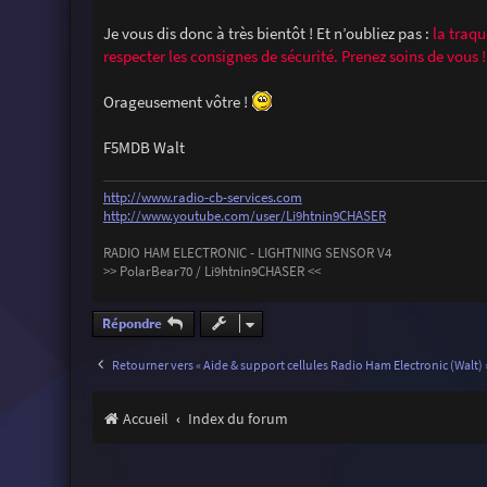
Je vous dis donc à très bientôt ! Et n’oubliez pas :
la traqu
respecter les consignes de sécurité. Prenez soins de vous !
Orageusement vôtre !
F5MDB Walt
http://www.radio-cb-services.com
http://www.youtube.com/user/Li9htnin9CHASER
RADIO HAM ELECTRONIC - LIGHTNING SENSOR V4
>> PolarBear70 / Li9htnin9CHASER <<
Répondre
Retourner vers « Aide & support cellules Radio Ham Electronic (Walt) 
Accueil
Index du forum