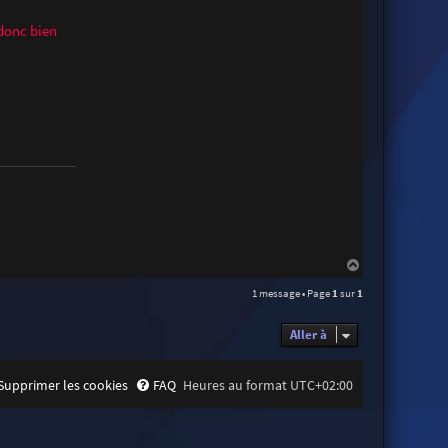
 donc bien
H
a
1 message • Page
1
sur
1
u
t
Aller à
Supprimer les cookies
FAQ
Heures au format
UTC+02:00