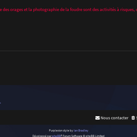
e des orages et la photographie de la foudre sont des activités à risques,
»
Nous contacter
Purplexion style by
Ian Bradley
Développé par
phpBB
® Forum Software © phpBB Limited