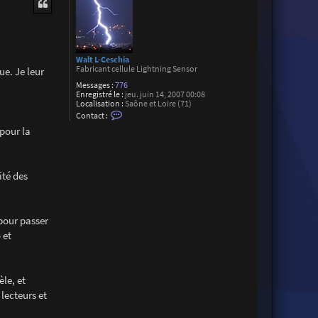
Walt L-Ceschia
Fabricant cellule Lightning Sensor
ue. Je leur
Messages :
776
Enregistré le :
jeu. juin 14, 2007 00:08
Localisation :
Saône et Loire (71)
C
Contact :
o
pour la
n
t
a
c
t
ité des
e
r
W
a
l
pour passer
t
L
 et
-
C
e
s
le, et
c
h
lecteurs et
i
a