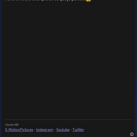
Canon 6D
E-MotionPictures
-
Instagram
-
Youtube
-
Twitter