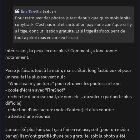
s
s
Eric Tarrit
a écrit :
↑
a
g
Pour retrouver des photos je test depuis quelques mois le site
e
copytrack. C'est pas mal et surtout on paye une com' que si il y
a litige, donc utilisation gratuite. Et si litige ils s'occupent de
tout a priori (pas encore eu le cas)
Intéressant, tu peux en dire plus ? Comment ça fonctionne
notamment.
Perso je faisais tout à la main, mais c'était long fastidieux et pour
un résultat le plus souvent nul :
- "Who steal my pictures" pour retrouver les photos sur le net
- copie d'écran avec "FireShot"
- recherche d'adresse mail, de nom etc... du voleur (parfois le plus
difficile)
- rédaction d'une facture (note d'auteur) et d'un courrier
- attente d'une réponse
Jamais été plus loin, soit ça a fini en excuse, soit (pour un média
par ex) ils m'ont gratifié d'une pub gratuite, soit la photo a été