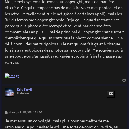
s
Moi je mets systématiquement un copyright, mais de manière
s
discrète. Ce qui n'empêche pas de me faire voler mes photos (et on
a
g
les retrouve facilement sur le net grâce à certaines appli), mais les
e
3/4 du temps mon copyright reste. Déjà ça. Le quart restant c'est
parce que la photo a été recropé et souvent par des sociétés
commerciales en plus. L’intérêt principal du copyright c'est surtout
d’empêcher que quelqu'un s'attribue la photo comme sienne. On a
déjà connu des petits rigolos sur le net qui ont fait ça et à chaque
fois ils avaient piqués des photos sans copyright. Me souviens qu'à
une époque on s'amusait avec xavier et robin à faire la chasse aux
voleurs.
a
u
Eric Tarrit
t
Habitué
M
dim. juil. 19, 2020 13:51
e
s
Je met aussi un copyright, mais plus pour permettre de me
s
retrouver que pour eviter le vol. Une sorte de com' on va dire, au
a