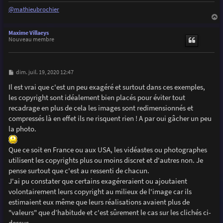
@mathieubrochier
a
u
Maxime Villaeys
t
Nouveau membre
M
dim. juil. 19, 2020 12:47
e
s
Il est vrai que c'est un peu exagéré et surtout dans ces exemples,
s
les copyright sont idéalement bien placés pour éviter tout
a
g
recadrage en plus de cela les images sont redimensionnés et
e
compressés là en effet ils ne risquent rien ! A par oui gâcher un peu
la photo.
Que ce soit en France ou aux USA, les vidéastes ou photographes
utilisent les copyrights plus ou moins discret et d'autres non. Je
pense surtout que c'est au ressenti de chacun.
J'ai pu constater que certains exagéreraient ou ajoutaient
volontairement leurs copyright au milieux de l'image car ils
estimaient eux même que leurs réalisations avaient plus de
"valeurs" que d’habitude et c'est sûrement le cas sur les clichés ci-
dessus.