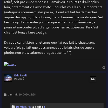
retiré, soit pas eu de réponses. Jamais eu le courage d'aller plus
loin, notamment via avocat etc... pour les vols les plus importants
(entreprises commerciales par ex). Pourtant fait les démarches
auprès de copyrightdepot.com, mais clairement je me dis que c'est
beaucoup d'emmerdes pour récupérer rien, voir même que ça
pourrait me couter plus d'argent que j'en récupérerais. Pis c'est
chiant et long à faire tout ça.
Du coup ça fait bien longtemps que j'ai pas fait la chasse aux
voleurs (pis ça fait quelques années que je fais plus de supers
photos non plus, satanées orages absents ^^)
a
u
Eric Tarrit
t
Habitué
M
dim. juil. 19, 2020 16:28
e
s
s
Damien_49
a écrit :
↑
a