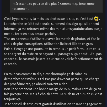
g
Intéressant, tu peux en dire plus ? Comment ça fonctionne
e
notamment.
C'est hyper simple, tu mets tes photos sur le site, et c'est tout
.
La recherche se fait toute seule, surement des algo qui sillonnent
internet. ça me retrouve même des miniatures youtube alors que je
met du texte en plus dessus parfois.
T'as un panneau d'utilisateur avec les match de photos, et t'as le
choix de plusieurs options, utilisation licite et illicite en gros.
Puis si t'engage une poursuite tu remplis un petit formulaire et ils
se chargent du reste en se payant au passage si ça abouti. J'ai pas
encore eu le cas mais je serais curieux de voir le fonctionnement de
ce stade.
En tout cas comme tu dis, c'est chronophage de faire les
démarches soit même. Et si t'as pas d'avocat perso qui se charge
des procédure etc, ça abouti souvent a rien.
Bon ils se prennent une bonne marge de 45%, mais a coté de ça tu
fais presque rien. Mais à choisir entre 100% de 0€ et 45% de x€ c'est
toujours ça.
Je te conseil de test, c'est gratuit d'utilisation et sans engagement