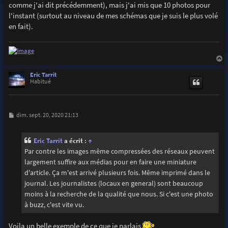
comme j'ai dit précédemment), mais j'ai mis que 10 photos pour
l'instant (surtout au niveau de mes schémas que je suis le plus volé
en fait).
a
u
Eric Tarrit
t
Habitué
M
dim. sept. 20, 2020 21:13
e
s
s
Eric Tarrit
a écrit :
↑
a
g
Par contre les images même compressées des réseaux peuvent
e
largement suffire aux médias pour en faire une miniature
d'article. Ça m'est arrivé plusieurs fois. Même imprimé dans le
journal. Les journalistes (locaux en general) sont beaucoup
moins à la recherche de la qualité que nous. Si c'est une photo
à buzz, c'est vite vu.
Voila un belle exemple de ce que je parlais