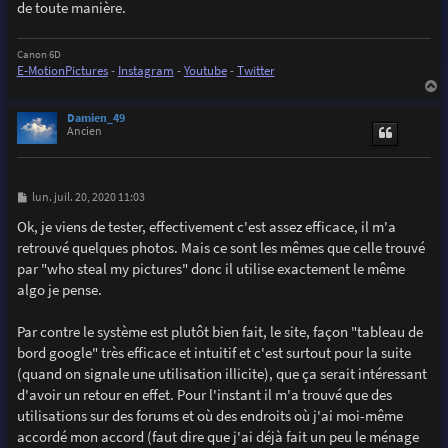
de toute manière.
Canon 6D
E-MotionPictures
-
Instagram
-
Youtube
-
Twitter
a
u
Damien_49
t
Ancien
M
lun. juil. 20, 2020 11:03
e
s
Ok, je viens de tester, effectivement c'est assez efficace, il m'a
s
retrouvé quelques photos. Mais ce sont les mêmes que celle trouvé
a
g
par "who steal my pictures" donc il utilise exactement le même
e
algo je pense.
Par contre le système est plutôt bien fait, le site, façon "tableau de
bord google" très efficace et intuitif et c'est surtout pour la suite
(quand on signale une utilisation illicite), que ça serait intéressant
d'avoir un retour en effet. Pour l'instant il m'a trouvé que des
utilisations sur des forums et où des endroits où j'ai moi-même
accordé mon accord (faut dire que j'ai déjà fait un peu le ménage