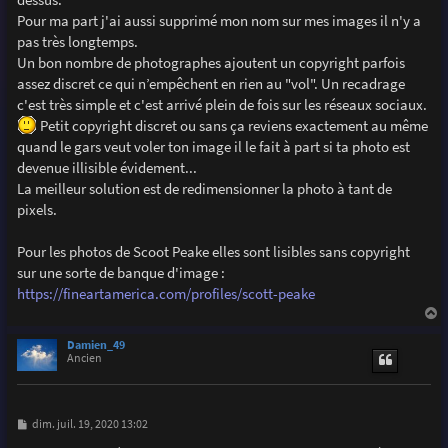
Pour ma part j'ai aussi supprimé mon nom sur mes images il n'y a
pas très longtemps.
Un bon nombre de photographes ajoutent un copyright parfois
assez discret ce qui n’empêchent en rien au "vol". Un recadrage
c'est très simple et c'est arrivé plein de fois sur les réseaux sociaux.
Petit copyright discret ou sans ça reviens exactement au même
quand le gars veut voler ton image il le fait à part si ta photo est
devenue illisible évidement...
La meilleur solution est de redimensionner la photo à tant de
pixels.
Pour les photos de Scoot Peake elles sont lisibles sans copyright
sur une sorte de banque d'image :
https://fineartamerica.com/profiles/scott-peake
a
u
Damien_49
t
Ancien
M
dim. juil. 19, 2020 13:02
e