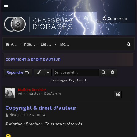
Connexion
R
Accueil
Index du forum
Les orages
Infos, projets et liens utiles à la communauté
e
COPYRIGHT & DROIT D'AUTEUR
c
h
Rechercher
Recherche a
Répondre
8 messages • Page
1
sur
1
e
r
Mathieu Brochier
Administrateur - Site Admin
c
Copyright & droit d'auteur
h
M
dim. juil. 19, 2020 01:34
e
e
s
© Mathieu Brochier - Tous droits réservés.
r
s
a
g