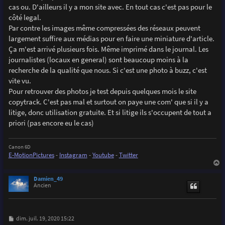
g
cas ou. D'ailleurs il y a mon site avec. En tout cas c'est pas pour le
e
côté legal.
Par contre les images même compressées des réseaux peuvent
largement suffire aux médias pour en faire une miniature d'article.
Ça m'est arrivé plusieurs fois. Même imprimé dans le journal. Les
journalistes (locaux en general) sont beaucoup moins à la
recherche de la qualité que nous. Si c'est une photo à buzz, c'est
vite vu.
Pour retrouver des photos je test depuis quelques mois le site
copytrack. C'est pas mal et surtout on paye une com' que si il y a
litige, donc utilisation gratuite. Et si litige ils s'occupent de tout a
priori (pas encore eu le cas)
Canon 6D
E-MotionPictures
-
Instagram
-
Youtube
-
Twitter
a
u
Damien_49
t
Ancien
M
dim. juil. 19, 2020 15:22
e