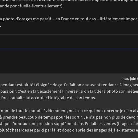
mande ponctuelle éventuellement).
la photo d'orages me paraît – en France en tout cas – littéralement imposs
.
mar. juin 
épendant est plutôt éloignée de ça. En fait on a souvent tendance à imaginer
assion". C'est en fait exactement l'inverse : si on fait de la photo son métier,
'on souhaite lui accorder l'intégralité de son temps.
 au nom de tout le monde évidemment, mais en ce qui me concerne je n'en ai
e à prendre beaucoup de temps pour les sortir. Je n'ai pas non plus de devoi
tique. Donc aucune pression supplémentaire. En fait les ventes (tirages d'ar
plutôt hasardeuse par ci par là, et donc d'après des images déjà existantes e