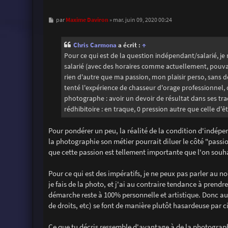
M
Maxime Daviron
par
»
mar. juin 09, 2020 00:24
e
s
s
Chris Carmona
a écrit :
↑
a
g
Pour ce qui est de la question indépendant/salarié, j
e
salarié (avec des horaires comme actuellement, pouvant 
rien d'autre que ma passion, mon plaisir perso, sans
tenté l'expérience de chasseur d'orage professionnel
photographe : avoir un devoir de résultat dans ses tra
rédhibitoire : en traque, 0 pression autre que celle d
Pour pondérer un peu, la réalité de la condition d'indépe
la photographie son métier pourrait diluer le côté "passion
que cette passion est tellement importante que l'on souha
Pour ce qui est des impératifs, je ne peux pas parler au
je fais de la photo, et j'ai au contraire tendance à prendr
démarche reste à 100% personnelle et artistique. Donc auc
de droits, etc) se font de manière plutôt hasardeuse par c
Ce que tu décris ressemble d'avantage à de la photographi