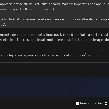
phie de presse sur de l'actualité à chaud, mais ces impératifs ne s'appliqu
commande ponctuelle éventuellement).
 de la photo d'orages me paraît – en France en tout cas – littéralement impos
ué).
démarche de photographie artistique aussi, donc 0 impératif à part si c'est
 et si je le fais c'est que je suis moi même pressé de traiter les images d
des timelapse aussi, sans ça, cela serai vraiment compliqué pour moi.
Nous contacter