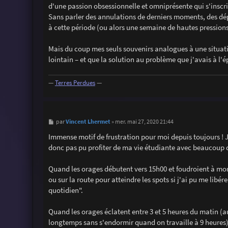
d'une passion obsessionnelle et omniprésente qui s'insc
Sans parler des annulations de derniers moments, des dépa
à cette période (ou alors une semaine de hautes pressions
Mais du coup mes seuls souvenirs analogues à une situation
lointain – et que la solution au problème que j'avais à l
—
Terres Perdues
—
M
Vincent Lhermet
par
»
mer. mai 27, 2020 21:44
e
s
Immense motif de frustration pour moi depuis toujours ! J'
s
donc pas pu profiter de ma vie étudiante avec beaucoup d
a
g
e
Quand les orages débutent vers 15h00 et foudroient à mort 
ou sur la route pour atteindre les spots si j'ai pu me libér
quotidien".
Quand les orages éclatent entre 3 et 5 heures du matin (a
longtemps sans s'endormir quand on travaille à 9 heures)