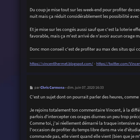
Du coup je mise tout sur les week-end pour profiter de ces
nuit mais ça réduit considérablement les possibilité ave
Et je mise sur les congés aussi sauf que c'est la loterie e
favorable, mais ça m'est arrivé de n'avoir aucun orage ma
Donc mon conseil c'est de profiter au max des situs qui c
https://vincentlhermet.blogspot.com/
-
https://twitter.com/Vinc
M
Chris Carmona
par
»
dim. juin 07, 2020 16:33
e
s
C'est un sujet dont on pourrait parler des heures, comme
s
a
g
Je rejoins totalement ton commentaire Vincent, à la différ
e
parfois d'intercepter ces orages diurnes un peu trop préc
Comme toi, j'ai réellement démarré la traque intensive av
l'occasion de profiter du temps libre dans ma vie d'étudia
commande pas, elle vient quand elle vient (bien que je m'