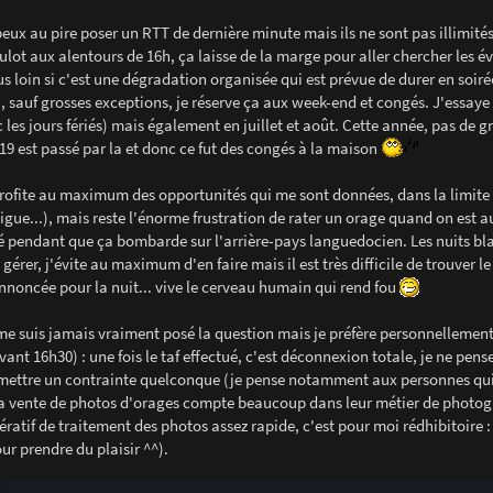
peux au pire poser un RTT de dernière minute mais ils ne sont pas illimités
ot aux alentours de 16h, ça laisse de la marge pour aller chercher les é
us loin si c'est une dégradation organisée qui est prévue de durer en soiré
), sauf grosses exceptions, je réserve ça aux week-end et congés. J'essay
les jours fériés) mais également en juillet et août. Cette année, pas de g
19 est passé par la et donc ce fut des congés à la maison
 profite au maximum des opportunités qui me sont données, dans la limite
gue...), mais reste l'énorme frustration de rater un orage quand on est a
qué pendant que ça bombarde sur l'arrière-pays languedocien. Les nuits bl
gérer, j'évite au maximum d'en faire mais il est très difficile de trouver 
nnoncée pour la nuit... vive le cerveau humain qui rend fou
 me suis jamais vraiment posé la question mais je préfère personnellement 
t 16h30) : une fois le taf effectué, c'est déconnexion totale, je ne pense
y mettre un contrainte quelconque (je pense notamment aux personnes qui
 la vente de photos d'orages compte beaucoup dans leur métier de photog
ératif de traitement des photos assez rapide, c'est pour moi rédhibitoire :
r prendre du plaisir ^^).