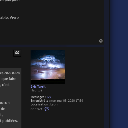
r
o
n
ible. Vivre
H
a
u
t
09, 2020 00:24
 que faire
 c'est
Eric Tarrit
Habitué
Messages :
127
Enregistré le :
mar. mai 05, 2020 17:59
 aucun
Localisation :
Lyon
C
r de
Contact :
o
t,
n
t
t publiées.
a
c