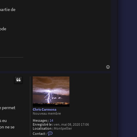
a
c
t
partie de
e
r
V
i
iode
n
c
e
n
t
L
h
e
r
m
H
e
a
t
u
t
me permet
Chris Carmona
Nouveau membre
s eu
Messages :
14
Enregistré le :
ven. mai 08, 2020 17:06
on ne se
Localisation :
Montpellier
C
Contact :
o