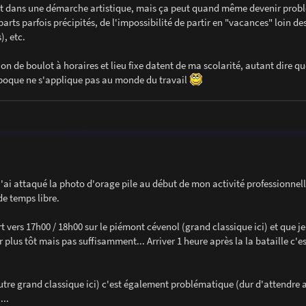
rit dans une démarche artistique, mais ça peut quand même devenir prob
rts parfois précipités, de l'impossibilité de partir en "vacances" loin 
), etc.
 de boulot à horaires et lieu fixe datent de ma scolarité, autant dire qu
'époque ne s'applique pas au monde du travail
ai attaqué la photo d'orage pile au début de mon activité professionnelle
e temps libre.
vers 17h00 / 18h00 sur le piémont cévenol (grand classique ici) et que je 
er plus tôt mais pas suffisamment... Arriver 1 heure après la la bataille c'e
utre grand classique ici) c'est également problématique (dur d'attendre 
...