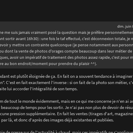
dim. juin 
e ne me suis jamais vraiment posé la question mais je préfère personnelleme
sortir avant 16h30) : une fois le taf effectué, c'est déconnexion totale, je 
 devoir y mettre un contrainte quelconque (je pense notamment aux personn
, ou dont la vente de photos d'orages compte beaucoup dans leur métier de
ques, avoir un impératif de traitement des photos assez rapide, c'est pour 
'être au bon endroit/moment pour prendre du plaisir ^^).
ndant est plutôt éloignée de ça. En fait on a souvent tendance à imaginer 
". C'est en fait exactement l'inverse : si on fait de la photo son métier, c'
ite lui accorder l'intégralité de son temps.
 nom de tout le monde évidemment, mais en ce qui me concerne je n'en ai
e beaucoup de temps pour les sortir. Je n'ai pas non plus de devoir de résul
une pression supplémentaire. En fait les ventes (tirages d'art, magazine
i par là, et donc d'après des images déjà existantes et publiées.
e de presse sur de l'actualité à chaud, mais ces impératifs ne s'appliqu