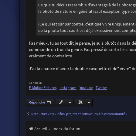
Ce que tu décris ressemble d'avantage à de la photogra
la photo de nature en général (sauf exception type 
(Ce qui est sûr par contre, c'est que vivre uniquement
de la photo tout court est déjà excessivement compliq
Pas mieux, tu as tout dit je pense, je suis plutôt dans la 
commande ou truc du genre. Pas pressé de sortir les choses
vraiment de contrainte.
J'ai la chance d'avoir la double casquette et de" vivre" 
Canon 6D
E-MotionPictures
-
Instagram
-
Youtube
-
Twitter
Répondre
Retourner vers « Infos, projets et liens utiles à la communauté »
Accueil
Index du forum