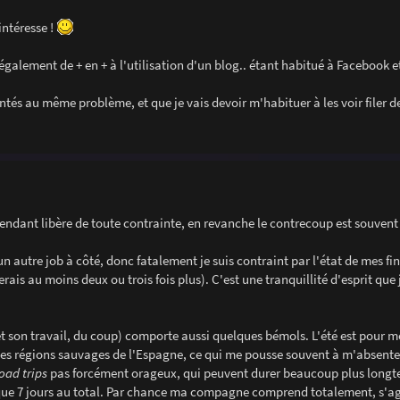
intéresse !
galement de + en + à l'utilisation d'un blog.. étant habitué à Facebook et
tés au même problème, et que je vais devoir m'habituer à les voir filer 
endant libère de toute contrainte, en revanche le contrecoup est souvent 
autre job à côté, donc fatalement je suis contraint par l'état de mes fi
gerais au moins deux ou trois fois plus). C'est une tranquillité d'esprit que 
et son travail, du coup) comporte aussi quelques bémols. L'été est pour m
s régions sauvages de l'Espagne, ce qui me pousse souvent à m'absenter
oad trips
pas forcément orageux, qui peuvent durer beaucoup plus longt
oi que 7 jours au total. Par chance ma compagne comprend totalement, s'a