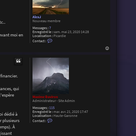
AlexJ
Nouveau membre
c..
Messages :
7
Enregistré le :
sam. mai 23, 2020 14:28
devant moi en
Localisation :
Picardie
C
Contact :
o
n
H
t
a
a
u
c
t
t
e
r
A
financier.
l
e
x
nances, qui
J
j'espère
Maxime Daviron
Administrateur - Site Admin
Messages :
115
Enregistré le :
mar. avr. 21, 2020 17:47
oi dédié à
Localisation :
Haute-Garonne
C
 plusieurs
Contact :
o
emps). À
n
t
gissant
a