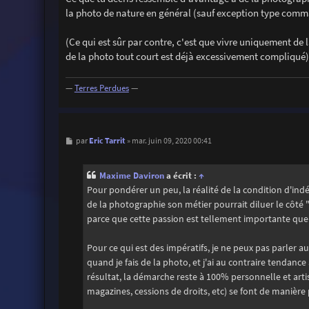
la photo de nature en général (sauf exception type com
(Ce qui est sûr par contre, c'est que vivre uniquement de 
de la photo tout court est déjà excessivement compliqué)
—
Terres Perdues
—
M
Eric Tarrit
par
»
mar. juin 09, 2020 00:41
e
s
s
Maxime Daviron
a écrit :
↑
a
g
Pour pondérer un peu, la réalité de la condition d'ind
e
de la photographie son métier pourrait diluer le côté "p
parce que cette passion est tellement importante que l
Pour ce qui est des impératifs, je ne peux pas parler
quand je fais de la photo, et j'ai au contraire tendanc
résultat, la démarche reste à 100% personnelle et artis
magazines, cessions de droits, etc) se font de manière 