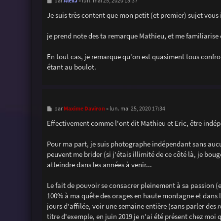
M
AlexJ
par
»
lun. mai 25, 2020 15:37
e
s
Je suis très content que mon petit (et premier) sujet vous 
s
a
g
je prend note des ta remarque Mathieu, et me familiarise é
e
En tout cas, je remarque qu'on est quasiment tous confron
étant au boulot.
M
Maxime Daviron
par
»
lun. mai 25, 2020 17:34
e
s
Effectivement comme l'ont dit Mathieu et Eric, être indép
s
a
g
Pour ma part, je suis photographe indépendant sans aucun 
e
peuvent me brider (si j'étais illimité de ce côté là, je bou
atteindre dans les années à venir...
Le fait de pouvoir se consacrer pleinement à sa passion (
100% à ma quête des orages en haute montagne et dans le
jours d'affilée, voir une semaine entière (sans parler des
r
titre d'exemple, en juin 2019 je n'ai été présent chez m