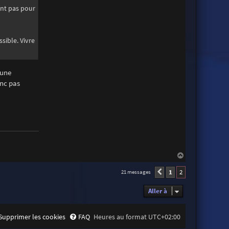
t
ent pas pour
e
r
E
r
i
sible. Vivre
c
T
a
r
r
 une
i
onc pas
t
H
a
u
1
2
21 messages
Précédente
t
Aller à
Supprimer les cookies
FAQ
Heures au format
UTC+02:00