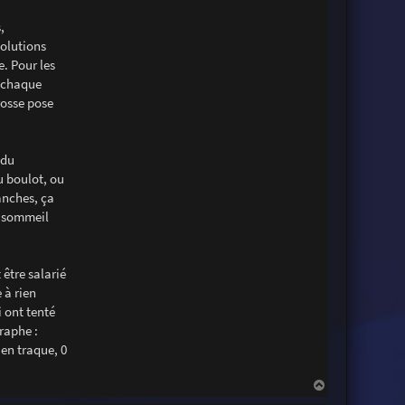
n
t
,
a
volutions
c
t
e. Pour les
e
r
e chaque
C
rosse pose
h
r
i
s
C
 du
a
r
u boulot, ou
m
anches, ça
o
n
le sommeil
a
être salarié
 à rien
 ont tenté
raphe :
 en traque, 0
H
a