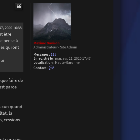
u
t
07, 2020 16:33
nt être
ne pense à
Maxime Daviron
es qui ont
Administrateur - Site Admin
Messages :
115
Enregistré le :
mar. avr. 21, 2020 17:47
moi
Localisation :
Haute-Garonne
C
Contact :
o
n
t
que faire de
a
est parce
c
t
e
r
M
 aucun quand
a
x
tat, la
i
s, cessions
m
e
D
a
v
ent pas pour
i