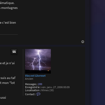
lématique.
c
t
des montagnes
e
r
M
a
x
e c'est bien
i
m
e
D
a
v
H
i
r
a
o
u
n
t
 et je n'ai
Vincent Lhermet
suis au taf
Ancien
st mon "lot
Messages :
289
Enregistré le :
ven. janv. 27, 2006 00:09
Localisation :
Nîmes (30)
C
Contact :
o
aussi
n
t