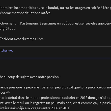
 horaires incompatibles avec le boulot, ou sur les orages en soirée / 1ère 
c énormément de situations ratées.
ffectivement... J'ai toujours 3 semaines en août qui est sensée être une pér
lgré tout !
oïncident avec du temps libre !
entLhermet
 beaucoup de sujets avec notre passion !
ence près que je peux me libérer un peu plus tôt que toi à priori ce qui 
oces ^^
ec le début dans le monde professionnel (salarié) en 2012 donc je n'ai pa
nt, avec le recul on le regrette un peu mais bon, c'est comme ça, la passi
intéressais déjà aux orages entre 2006 et 2011).