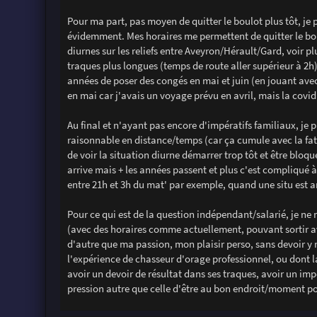
Pour ma part, pas moyen de quitter le boulot plus tôt, je 
évidemment. Mes horaires me permettent de quitter le boul
diurnes sur les reliefs entre Aveyron/Hérault/Gard, voir pl
traques plus longues (temps de route aller supérieur à 2h
années de poser des congés en mai et juin (en jouant avec 
en mai car j'avais un voyage prévu en avril, mais la covid
Au final et n'ayant pas encore d'impératifs familiaux, je
raisonnable en distance/temps (car ça cumule avec la fati
de voir la situation diurne démarrer trop tôt et être blo
arrive mais + les années passent et plus c'est compliqué à 
entre 21h et 3h du mat' par exemple, quand une situ est a
Pour ce qui est de la question indépendant/salarié, je ne
(avec des horaires comme actuellement, pouvant sortir avan
d'autre que ma passion, mon plaisir perso, sans devoir 
l'expérience de chasseur d'orage professionnel, ou dont
avoir un devoir de résultat dans ses traques, avoir un imp
pression autre que celle d'être au bon endroit/moment pou