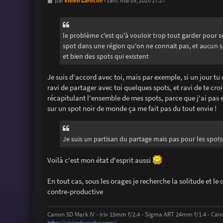
M
Vivien Laroche
par
»
sam. mai 09, 2020 17:27
e
s
s
a
g
le problème c'est qu'à vouloir trop tout garder pour so
e
spot dans une région qu'on ne connait pas, et aucun sp
et bien des spots qui existent
Je suis d'accord avec toi, mais par exemple, si un jour tu
ravi de partager avec toi quelques spots, et ravi de te croi
récapitulant l'ensemble de mes spots, parce que j'ai pas 
sur un spot noir de monde ça me fait pas du tout envie !
Je suis un partisan du partage mais pas pour les spots,
Voilà c'est mon état d'esprit aussi
En tout cas, sous les orages je recherche la solitude et le
contre-productive
Canon 5D Mark IV - Irix 15mm f/2.4 - Sigma ART 24mm f/1.4 - Can
http://vivienlaroche.com/