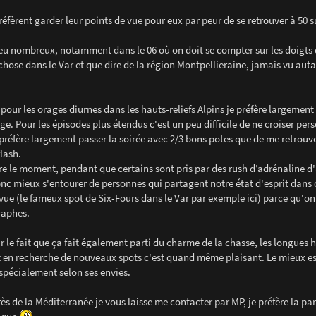
préfèrent garder leur points de vue pour eux par peur de se retrouver à 50 
eu nombreux, notamment dans le 06 où on doit se compter sur les doigts
 chose dans le Var et que dire de la région Montpellieraine, jamais vu aut
pour les orages diurnes dans les hauts-reliefs Alpins je préfère largement
age. Pour les épisodes plus étendus c'est un peu difficile de ne croiser per
 préfère largement passer la soirée avec 2/3 bons potes que de me retrouve
lash.
vre le moment, pendant que certains sont pris par des rush d’adrénaline d
donc mieux s'entourer de personnes qui partagent notre état d'esprit dans c
 vue (le fameux spot de Six-Fours dans le Var par exemple ici) parce qu'on
raphes.
r le fait que ça fait également parti du charme de la chasse, les longues 
nt en recherche de nouveaux spots c'est quand même plaisant. Le mieux es
 spécialement selon ses envies.
s de la Méditerranée je vous laisse me contacter par MP, je préfère la pa