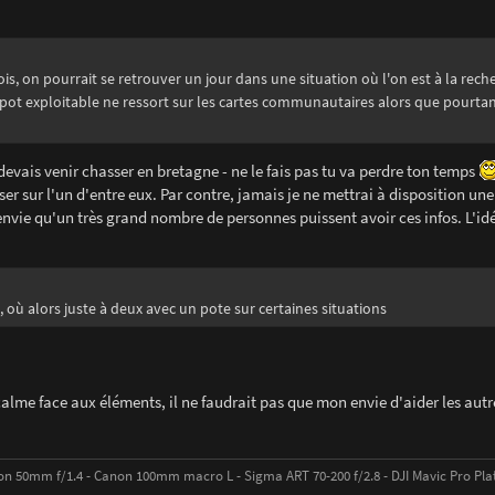
is, on pourrait se retrouver un jour dans une situation où l'on est à la rech
ot exploitable ne ressort sur les cartes communautaires alors que pourtant 
 devais venir chasser en bretagne - ne le fais pas tu va perdre ton temps
ser sur l'un d'entre eux. Par contre, jamais je ne mettrai à disposition une
envie qu'un très grand nombre de personnes puissent avoir ces infos. L'idé
 où alors juste à deux avec un pote sur certaines situations
 calme face aux éléments, il ne faudrait pas que mon envie d'aider les autr
on 50mm f/1.4 - Canon 100mm macro L - Sigma ART 70-200 f/2.8 - DJI Mavic Pro Plat