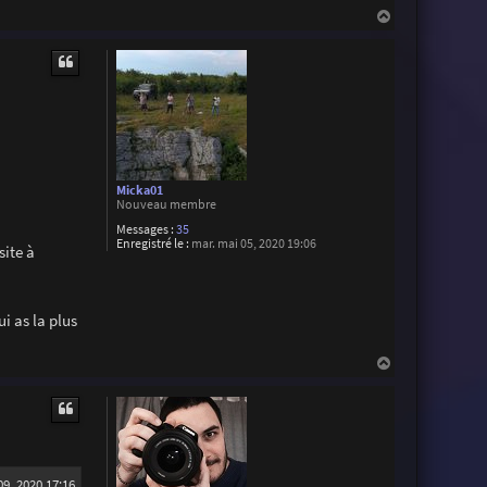
H
a
u
t
Micka01
Nouveau membre
Messages :
35
Enregistré le :
mar. mai 05, 2020 19:06
site à
i as la plus
H
a
u
t
9, 2020 17:16