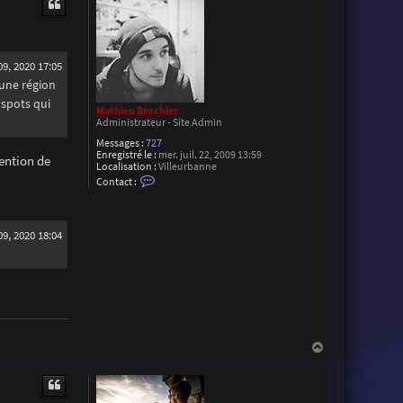
t
9, 2020 17:05
 une région
 spots qui
Mathieu Brochier
Administrateur - Site Admin
Messages :
727
Enregistré le :
mer. juil. 22, 2009 13:59
tention de
Localisation :
Villeurbanne
C
Contact :
o
n
t
a
9, 2020 18:04
c
t
e
r
M
a
t
h
i
e
H
u
a
B
u
r
t
o
c