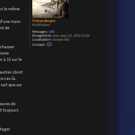
h
i
sur le même
e
r
 d'une main
Tristan Bergen
Modérateur
ant de
Messages :
188
Enregistré le :
mer. sept. 01, 2010 21:56
Localisation :
Grasse (06)
C
Contact :
 chasser
o
n
sonne
t
r à 15 sur le
a
c
t
e
'autres (dont
r
e cas là.
T
r
 sait que sur
i
s
t
a
n
heures de
B
t toujours
e
r
g
e
n
rtager