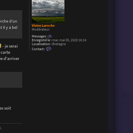
erche d'un
Vivien Laroche
il y a bel
Modérateur
Messages :
25
Enregistré le :
mar. mai 05, 2020 16:14
Localisation :
Bretagne
- je serai
C
Contact :
o
 carte
n
e d'arriver
t
a
c
t
e
r
V
i
v
i
e
n
L
es soit
a
r
o
c
h
.
e