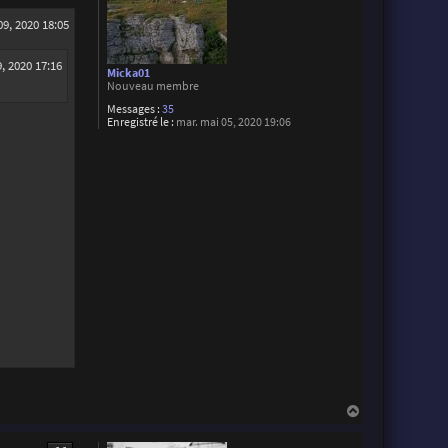
9, 2020 18:05
, 2020 17:16
Micka01
Nouveau membre
Messages :
35
Enregistré le :
mar. mai 05, 2020 19:06
H
a
u