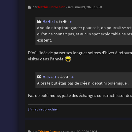
M
Mathieu Brochier
par
»
sam. mai 09, 2020 18:50
e
s
s
Martial
a écrit :
↑
a
g
à vouloir trop tout garder pour sois, on pourrait se r
e
qu'on ne connait pas, et aucun spot exploitable ne res
existent.
D'où l'idée de passer ses longues soirées d'hiver à retour
visiter dans l'année.
Micka01
a écrit :
↑
Alors le but étais pas de crée ni débat ni polémique .
Pas de polémique, juste des échanges constructifs sur des
@mathieubrochier
M
Tristan Bergen
par
»
sam. mai 09, 2020 23:23