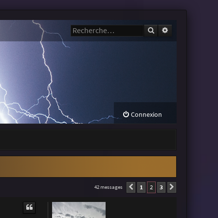
Rechercher
Recherche avanc
Connexion
1
2
3
42 messages
Précédente
Suivante