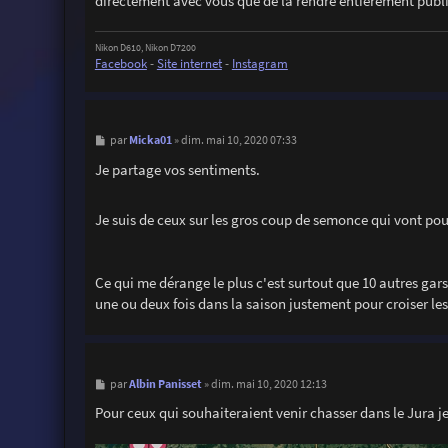
directement avec vous que de la rendre entièrement pub
Nikon D610, Nikon D7200
Facebook
-
Site internet
-
Instagram
M
Micka01
par
»
dim. mai 10, 2020 07:33
e
s
Je partage vos sentiments.
s
a
g
Je suis de ceux sur les gros coup de semonce qui vont pou
e
Ce qui me dérange le plus c'est surtout que 10 autres gars
une ou deux fois dans la saison justement pour croiser les c
M
Albin Panisset
par
»
dim. mai 10, 2020 12:13
e
s
Pour ceux qui souhaiteraient venir chasser dans le Jura
s
a