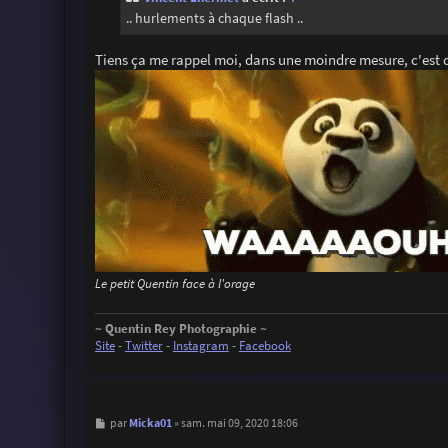
g
.. hurlements à chaque flash ..
e
Tiens ça me rappel moi, dans une moindre mesure, c'est d
Le petit Quentin face à l'orage
~ Quentin Rey Photographie ~
Site
-
Twitter
-
Instagram
-
Facebook
M
Micka01
par
»
sam. mai 09, 2020 18:06
e