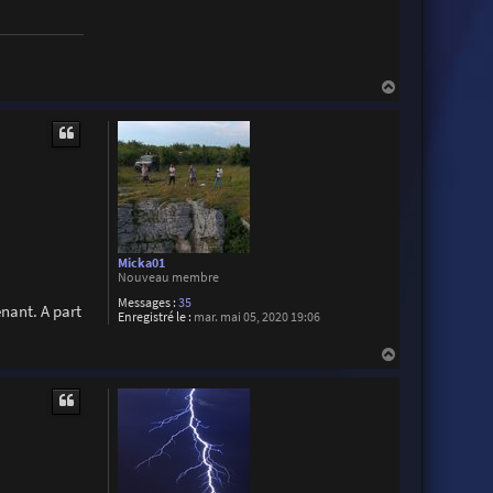
H
a
u
t
Micka01
Nouveau membre
Messages :
35
enant. A part
Enregistré le :
mar. mai 05, 2020 19:06
H
a
u
t