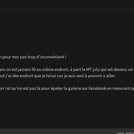
um pour moi pas trop d'inconvénient !
is on est jamais 50 au même endroit, à part le MT july qui est devenu un 
t j'ai des endroit que je tairai car je suis seul à pouvoir y aller.
n ! et qu'on est pas là pour épater la galerie sur Facebook en mesurant qu
sam. mai 0