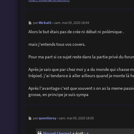
M
Micka01
par
»
sam. mai 09, 2020 18:04
e
s
Alors le but étais pas de crée ni débat ni polémique .
s
a
g
mais j'entends tous vos covers.
e
Pour ma part si ce sujet reste dans la partie privé du for
Après je sais que par chez moi y a du monde qui chasse ma
trépied. j'ai tendance à aller ailleurs quand je monte là heu
Après l'avantage c'est que souvent s on as la meme passio
grosse, en principe je suis sympa
M
quentinrey
par
»
sam. mai 09, 2020 18:05
e
s
s
Vincent Lhermet
a écrit :
↑
a