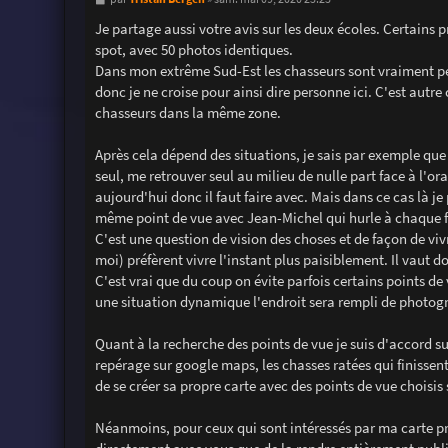
e
s
Je partage aussi votre avis sur les deux écoles. Certains 
s
spot, avec 50 photos identiques.
a
g
Dans mon extrême Sud-Est les chasseurs sont vraiment p
e
donc je ne croise pour ainsi dire personne ici. C'est autre
chasseurs dans la même zone.
Après cela dépend des situations, je sais par exemple que 
seul, me retrouver seul au milieu de nulle part face à l'or
aujourd'hui donc il faut faire avec. Mais dans ce cas là je
même point de vue avec Jean-Michel qui hurle à chaque f
C'est une question de vision des choses et de façon de vi
moi) préfèrent vivre l'instant plus paisiblement. Il vaut 
C'est vrai que du coup on évite parfois certains points de
une situation dynamique l'endroit sera rempli de photog
Quant à la recherche des points de vue je suis d'accord su
repérage sur google maps, les chasses ratées qui finisse
de se créer sa propre carte avec des points de vue choisis
Néanmoins, pour ceux qui sont intéressés par ma carte prè