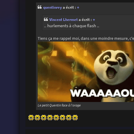
s
s
quentinrey
a écrit :
↑
a
g
e
Vincent Lhermet
a écrit :
↑
.. hurlements à chaque flash ..
Tiens ça me rappel moi, dans une moindre mesure, c'es
Le petit Quentin face à l'orage