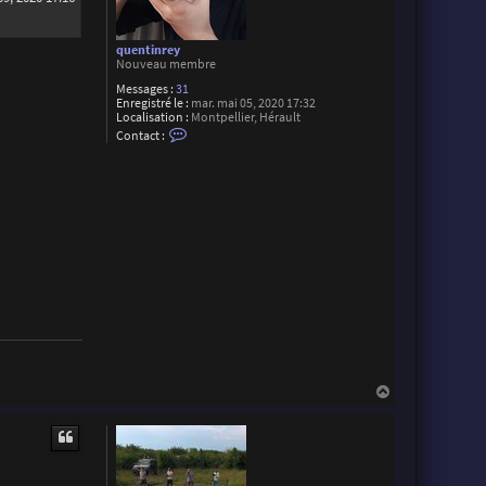
quentinrey
Nouveau membre
Messages :
31
Enregistré le :
mar. mai 05, 2020 17:32
Localisation :
Montpellier, Hérault
C
Contact :
o
n
t
a
c
t
e
r
q
u
e
n
t
i
n
r
e
y
H
a
u
t