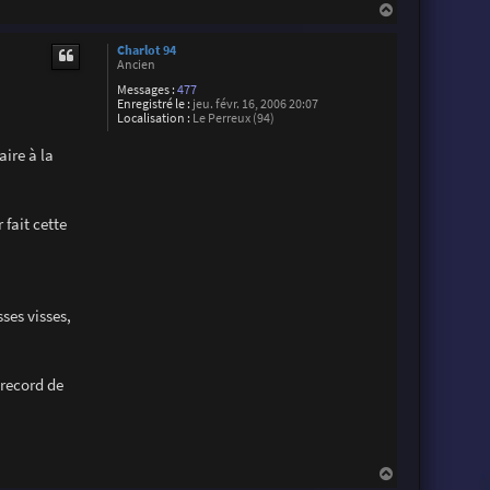
H
s
t
a
o
u
Charlot 94
p
t
Ancien
h
e
Messages :
477
S
Enregistré le :
jeu. févr. 16, 2006 20:07
u
Localisation :
Le Perreux (94)
a
r
ire à la
e
z
 fait cette
sses visses,
 record de
H
a