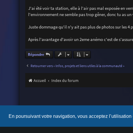
a
g
J'ai été voir ta station, elle à l'air pas mal exposée en ve
e
l'environnement ne semble pas trop gêner, donc tu as un 
Juste dommage qu'il n'y ait pas plus de photos sur les 4 
Après l'avantage d'avoir un 2eme anémo c'est de s'assurer
Répondre
Retourner vers « Infos, projets et liens utiles à la communauté »
Accueil
Index du forum
En poursuivant votre navigation, vous acceptez l’utilisation