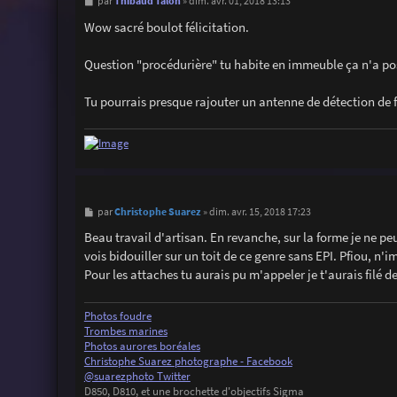
M
Thibaud Talon
par
»
dim. avr. 01, 2018 13:13
e
s
Wow sacré boulot félicitation.
s
a
g
Question "procédurière" tu habite en immeuble ça n'a pos
e
Tu pourrais presque rajouter un antenne de détection de 
M
Christophe Suarez
par
»
dim. avr. 15, 2018 17:23
e
s
Beau travail d'artisan. En revanche, sur la forme je ne peu
s
vois bidouiller sur un toit de ce genre sans EPI. Pfiou, n'i
a
g
Pour les attaches tu aurais pu m'appeler je t'aurais filé de
e
Photos foudre
Trombes marines
Photos aurores boréales
Christophe Suarez photographe - Facebook
@suarezphoto Twitter
D850, D810, et une brochette d'objectifs Sigma