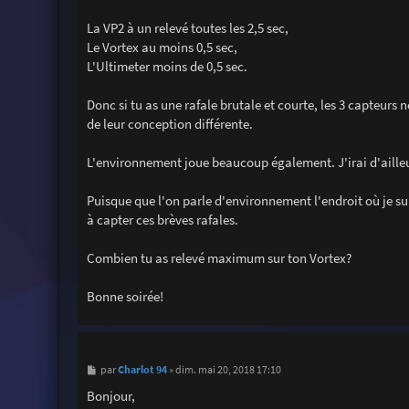
La VP2 à un relevé toutes les 2,5 sec,
Le Vortex au moins 0,5 sec,
L'Ultimeter moins de 0,5 sec.
Donc si tu as une rafale brutale et courte, les 3 capteurs
de leur conception différente.
L'environnement joue beaucoup également. J'irai d'ailleurs
Puisque que l'on parle d'environnement l'endroit où je suis
à capter ces brèves rafales.
Combien tu as relevé maximum sur ton Vortex?
Bonne soirée!
M
Charlot 94
par
»
dim. mai 20, 2018 17:10
e
s
Bonjour,
s