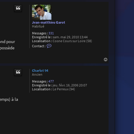
u
t
Jean-matthieu Garot
Habitué
Messages :
331
Enregistré le :
sam. mai 29, 2010 13:44
cond pour
Localisation :
Cosne Cours sur Loire (58)
C
Contact :
 possède
o
n
t
H
a
a
c
t
u
Charlot 94
e
t
Ancien
r
J
Messages :
477
e
Enregistré le :
jeu. févr. 16, 2006 20:07
a
Localisation :
Le Perreux (94)
n
-
emps) à la
m
a
t
t
h
i
e
u
G