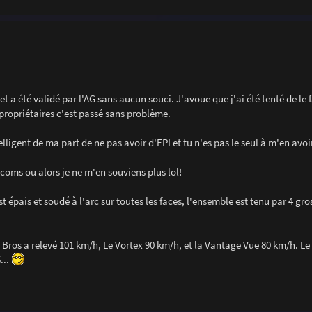
 été validé par l'AG sans aucun souci. J'avoue que j'ai été tenté de le fa
ropriétaires c'est passé sans problème.
lligent de ma part de ne pas avoir d'EPI et tu n'es pas le seul à m'en avoir
lécoms ou alors je ne m'en souviens plus lol!
est épais et soudé à l'arc sur toutes les faces, l'ensemble est tenu par 4 gro
et Bros a relevé 101 km/h, Le Vortex 90 km/h, et la Vantage Vue 80 km/h. Le
...