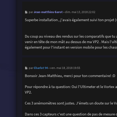
M
Jean-matthieu Garot
par
»
dim. mai 13, 2018 22:02
e
s
Superbe installation , j'avais également suivi ton projet 
s
a
g
e
Du coup au niveau des rendus sur les comparatifs que tu as
venir en tête de mon mât au dessus de ma VP2 . Mais l'ult
également pour l'instant en version mobile pour les chasse
M
Charlot 94
par
»
ven. mai 18, 2018 19:55
e
s
Bonsoir Jean-Matthieu, merci pour ton commentaire! :D
s
a
g
Pour répondre à ta question: Oui l'Ultimeter et le Vortex
e
VP2.
Ces 3 anémomètres sont justes. J'émets un doute sur le Vo
Dans ces 3 capteurs c'est une question de pas de mesure qu