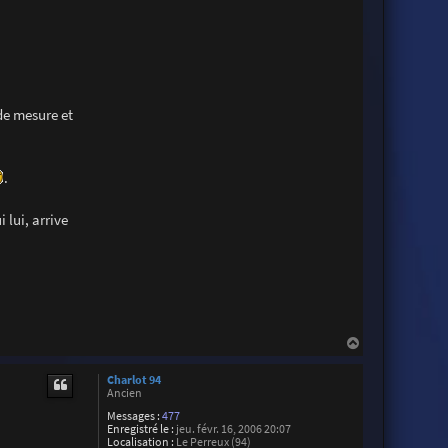
a
r
o
t
 de mesure et
.
 lui, arrive
H
a
u
Charlot 94
t
Ancien
Messages :
477
Enregistré le :
jeu. févr. 16, 2006 20:07
Localisation :
Le Perreux (94)