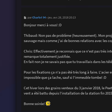
M
Charlot 94
par
»
jeu. avr. 26, 2018 20:13
e
s
Bonjour merci à vous! :D
s
a
g
Thibaud: Non pas de problème (heureusement). Mon projet a
e
sauvage mais comme j'ai de bonnes relations avec les cop
Chris: Effectivement je reconnais que ce n'est pas très inte
remarque totalement justifiée.
En fait non je ne savais pas que tu travaillais dans les té
Pour les fixations ça n'a pas été très long à faire. L'acier 
impossible que ça lache, sauf si l'immeuble tombe! :D
Cet hiver lors des grains venteux du 3 janvier 2018, le Pe
vent a été battu depuis l'installation de la station fin 2015
Bonne soirée!