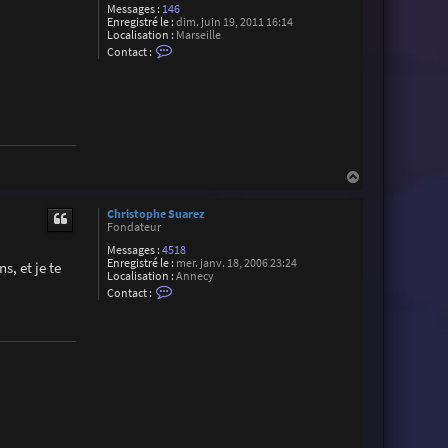
Messages :
146
Enregistré le :
dim. juin 19, 2011 16:14
Localisation :
Marseille
C
Contact :
o
n
t
a
c
t
e
r
T
H
h
i
a
b
u
Christophe Suarez
a
t
Fondateur
u
d
Messages :
4518
T
Enregistré le :
mer. janv. 18, 2006 23:24
s, et je te
a
Localisation :
Annecy
l
C
Contact :
o
o
n
n
t
a
c
t
e
r
C
h
r
i