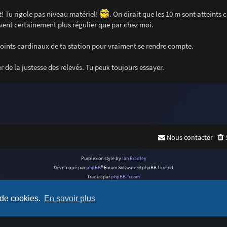
nt! Tu rigole pas niveau matériel!
. On dirait que les 10 m sont atteints c
vent certainement plus régulier que par chez moi.
points cardinaux de ta station pour vraiment se rendre compte.
 de la justesse des relevés. Tu peux toujours essayer.
Nous contacter
Purplexion style by
Ian Bradley
Développé par
phpBB
® Forum Software © phpBB Limited
Traduit par
phpBB-fr.com
Confidentialité
|
Conditions
 de cookies.
En savoir plus