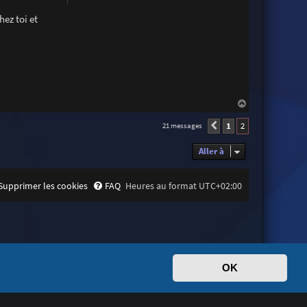
hez toi et
H
a
u
1
2
21 messages
Précédente
t
Aller à
Supprimer les cookies
FAQ
Heures au format
UTC+02:00
OK