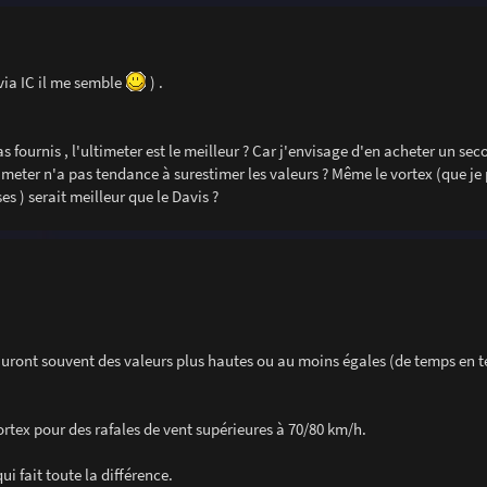
(via IC il me semble
) .
 fournis , l'ultimeter est le meilleur ? Car j'envisage d'en acheter un se
imeter n'a pas tendance à surestimer les valeurs ? Même le vortex (que je
s ) serait meilleur que le Davis ?
 auront souvent des valeurs plus hautes ou au moins égales (de temps en t
rtex pour des rafales de vent supérieures à 70/80 km/h.
i fait toute la différence.