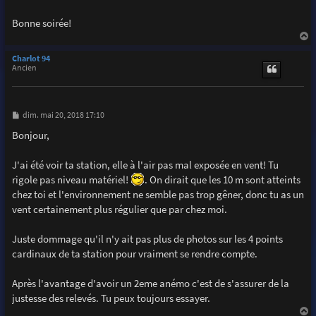
Bonne soirée!
a
u
Charlot 94
t
Ancien
M
dim. mai 20, 2018 17:10
e
s
Bonjour,
s
a
g
J'ai été voir ta station, elle à l'air pas mal exposée en vent! Tu
e
rigole pas niveau matériel!
. On dirait que les 10 m sont atteints
chez toi et l'environnement ne semble pas trop gêner, donc tu as un
vent certainement plus régulier que par chez moi.
Juste dommage qu'il n'y ait pas plus de photos sur les 4 points
cardinaux de ta station pour vraiment se rendre compte.
Après l'avantage d'avoir un 2eme anémo c'est de s'assurer de la
justesse des relevés. Tu peux toujours essayer.