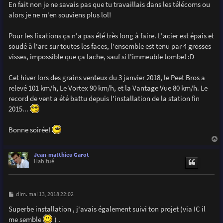
En fait non je ne savais pas que tu travaillais dans les télécoms ou
alors je ne m'en souviens plus lol!
Pour les fixations ça n'a pas été très long à faire. L'acier est épais et
soudé à l'arc sur toutes les faces, l'ensemble est tenu par 4 grosses
visses, impossible que ça lache, sauf si l'immeuble tombe! :D
Cet hiver lors des grains venteux du 3 janvier 2018, le Peet Bros a
relevé 101 km/h, Le Vortex 90 km/h, et la Vantage Vue 80 km/h. Le
record de vent a été battu depuis l'installation de la station fin
2015...
Bonne soirée!
a
u
Jean-matthieu Garot
t
Habitué
M
dim. mai 13, 2018 22:02
e
s
Superbe installation , j'avais également suivi ton projet (via IC il
s
me semble
) .
a