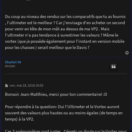
g
e
Du coup au niveau des rendus sur les comparatifs que tu as fournis
, l'ultimeter est le meilleur ? Car j'envisage d'en acheter un second
pour venir en tête de mon mât au dessus de ma VP2 . Mais
l'ultimeter n'a pas tendance à surestimer les valeurs ? Même le
vortex (que je possède également pour l'instant en version mobile
pour les chasses ) serait meilleur que le Davis ?
a
u
Charlot 94
t
Ancien
M
ven. mai 18, 2018 19:55
e
s
Bonsoir Jean-Matthieu, merci pour ton commentaire! :D
s
a
g
Pour répondre à ta question: Oui l'Ultimeter et le Vortex auront
e
souvent des valeurs plus hautes ou au moins égales (de temps en
temps) à la VP2.
Ces 3 anémomètres sont justes. J'émets un doute sur le Vortex pour