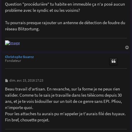
g
Question "procédurière" tu habite en immeuble ça n'a posé aucun
e
problème avec le syndic et ou les voisins?
Tu pourrais presque rajouter un antenne de détection de foudre du
réseau Blitzortung.
a
u
Christophe Suarez
t
Fondateur
M
dim. avr. 15, 2018 17:23
e
s
Beau travail d'artisan. En revanche, sur la forme je ne peux rien
s
valider. Comme tu le sais je travaille dans les télécoms depuis 30
a
g
ans, et je te vois bidouiller sur un toit de ce genre sans EPI. Pfiou,
e
n'importe quoi.
Pour les attaches tu aurais pu m'appeler je t'aurais filé des tuyaux.
Fin bref, chouette projet.