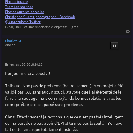
Photos foudre
Trombes marines
Photos aurores boréales
Christophe Suarez photographe - Facebook
@suarezphoto Twitter
D850, D810, et une brochette d'objectifs Sigma
a
u
Charlot 94
t
Ancien
M
jeu. avr. 26, 2018 20:13
e
s
Bonjour merci à vous! :D
s
a
g
Thibaud: Non pas de problème (heureusement). Mon projet a été
e
validé par l'AG sans aucun souci. J'avoue que j'ai été tenté de le
faire à la sauvage mais comme j'ai de bonnes relations avec les
copropriétaires c'est passé sans problème.
Chris: Effectivement je reconnais que ce n'est pas très intelligent
de ma part de ne pas avoir d'EPI et tu n'es pas le seul à m'en avoir
fait cette remarque totalement justifiée.