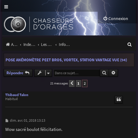
Connexion
R
Accueil
Index du forum
Les orages
Infos, projets et liens utiles à la communauté
e
POSE ANÉMOMÈTRE PEET BROS, VORTEX, STATION VANTAGE VUE (94)
c
h
Rechercher
Recherche a
Répondre
e
1
2
21 messages
Précédente
r
Thibaud Talon
Habitué
c
h
e
M
dim. avr. 01, 2018 13:13
e
r
s
Wow sacré boulot félicitation.
s
a