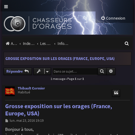
Connexion
R
Accueil
Index du forum
Les orages
Infos, projets et liens utiles à la communauté
e
GROSSE EXPOSITION SUR LES ORAGES (FRANCE, EUROPE, USA)
c
h
Rechercher
Recherche a
Répondre
1 message • Page
1
sur
1
e
r
Thibault Cormier
Habitué
c
Grosse exposition sur les orages (France,
h
Europe, USA)
e
M
lun. mai 23, 2016 19:19
r
e
s
Bonjour à tous,
s