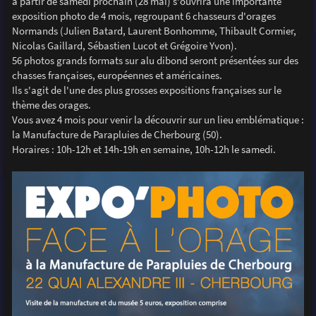
à partir de samedi prochain (28 mai) s'ouvrira une importante
a
g
exposition photo de 4 mois, regroupant 6 chasseurs d'orages
e
Normands (Julien Batard, Laurent Bonhomme, Thibault Cormier,
Nicolas Gaillard, Sébastien Lucot et Grégoire Yvon).
56 photos grands formats sur alu dibond seront présentées sur des
chasses françaises, européennes et américaines.
Ils s'agit de l'une des plus grosses expositions françaises sur le
thème des orages.
Vous avez 4 mois pour venir la découvrir sur un lieu emblématique :
la Manufacture de Parapluies de Cherbourg (50).
Horaires : 10h-12h et 14h-19h en semaine, 10h-12h le samedi.