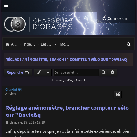
Connexion
R
Accueil
Index du forum
Les orages
Infos, projets et liens utiles à la communauté
e
RÉGLAGE ANÉMOMÈTRE, BRANCHER COMPTEUR VÉLO SUR "DAVIS&Q
c
h
Rechercher
Recherche a
Répondre
1 message • Page
1
sur
1
e
r
Charlot 94
Ancien
c
Réglage anémomètre, brancher compteur vélo
h
sur "Davis&q
e
M
dim. avr. 19, 2015 19:19
r
e
s
Enfin, depuis le temps que je voulais faire cette expérience, eh bien
s