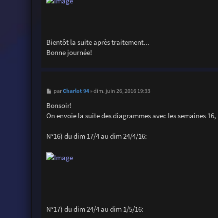
Bientôt la suite après traitement...
Bonne journée!
M
Charlot 94
par
»
dim. juin 26, 2016 19:33
e
s
Bonsoir!
s
On envoie la suite des diagrammes avec les semaines 16, 1
a
g
e
N°16) du dim 17/4 au dim 24/4/16:
N°17) du dim 24/4 au dim 1/5/16: