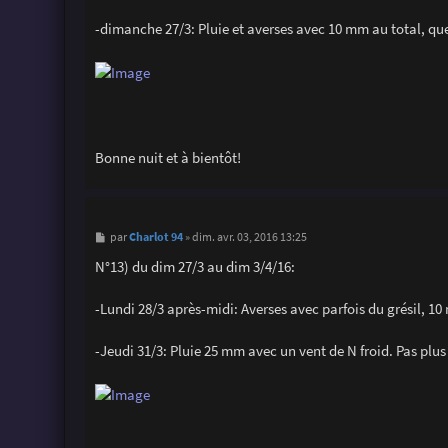
-dimanche 27/3: Pluie et averses avec 10 mm au total, que
Bonne nuit et à bientôt!
M
Charlot 94
par
»
dim. avr. 03, 2016 13:25
e
s
N°13) du dim 27/3 au dim 3/4/16:
s
a
g
-Lundi 28/3 après-midi: Averses avec parfois du grésil, 10
e
-Jeudi 31/3: Pluie 25 mm avec un vent de N froid. Pas plus