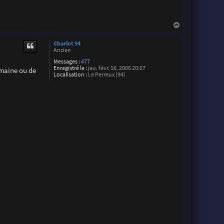
H
a
u
Charlot 94
t
Ancien
Messages :
477
Enregistré le :
jeu. févr. 16, 2006 20:07
emaine ou de
Localisation :
Le Perreux (94)