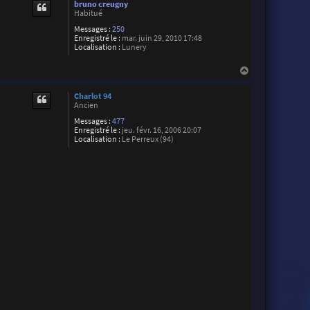
bruno creugny
t
Habitué
Messages :
250
Enregistré le :
mar. juin 29, 2010 17:48
Localisation :
Lunery
H
a
u
Charlot 94
t
Ancien
Messages :
477
Enregistré le :
jeu. févr. 16, 2006 20:07
Localisation :
Le Perreux (94)