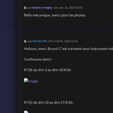
M
bruno creugny
par
»
jeu. avr. 21, 2016 19:55
e
s
Belle mécanique, merci pour les photos
s
a
g
e
M
Charlot 94
par
»
dim. mai 01, 2016 12:14
e
s
Hellooo, merci Bruno! C'est vraiment mon instrument mété
s
a
g
Continuons donc!
e
N°14) du dim 3 au dim 10/4/16:
N°15) du dim 10 au dim 17/4/16: