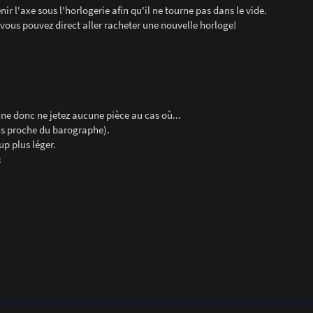
r l'axe sous l'horlogerie afin qu'il ne tourne pas dans le vide.
 vous pouvez direct aller racheter une nouvelle horloge!
ne donc ne jetez aucune pièce au cas où...
us proche du barographe).
p plus léger.
: