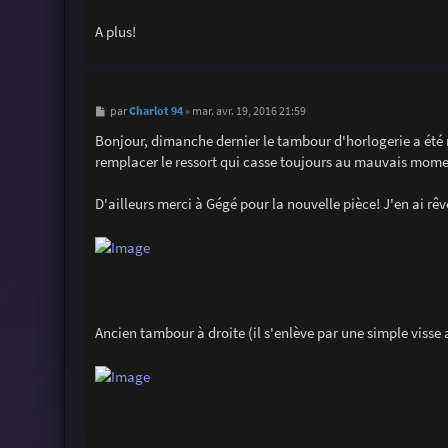
A plus!
M
Charlot 94
par
»
mar. avr. 19, 2016 21:59
e
s
Bonjour, dimanche dernier le tambour d'horlogerie a été
s
remplacer le ressort qui casse toujours au mauvais mome
a
g
e
D'ailleurs merci à Gégé pour la nouvelle pièce! J'en ai rêvé
Ancien tambour à droite (il s'enlève par une simple visse 