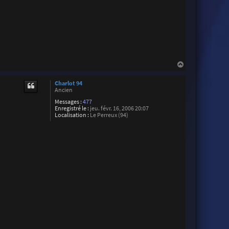
H
a
u
Charlot 94
t
Ancien
Messages :
477
Enregistré le :
jeu. févr. 16, 2006 20:07
Localisation :
Le Perreux (94)