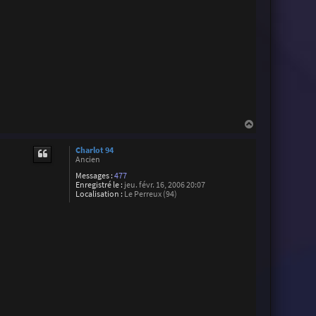
H
a
u
Charlot 94
t
Ancien
Messages :
477
Enregistré le :
jeu. févr. 16, 2006 20:07
Localisation :
Le Perreux (94)