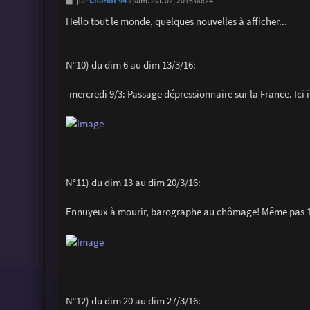
M
Charlot 94
par
»
sam. avr. 02, 2016 00:24
e
s
Hello tout le monde, quelques nouvelles à afficher...
s
a
g
e
N°10) du dim 6 au dim 13/3/16:
-mercredi 9/3: Passage dépressionnaire sur la France. Ic
N°11) du dim 13 au dim 20/3/16:
Ennuyeux à mourir, barographe au chômage! Même pas 10
N°12) du dim 20 au dim 27/3/16: