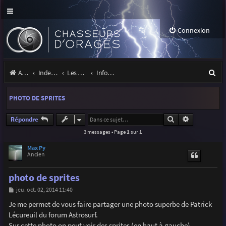
Connexion
R
Accueil
Index du forum
Les orages
Infos, projets et liens utiles à la communauté
e
PHOTO DE SPRITES
c
h
Rechercher
Recherche a
Répondre
3 messages • Page
1
sur
1
e
r
Max Py
Ancien
c
photo de sprites
h
M
jeu. oct. 02, 2014 11:40
e
e
s
Je me permet de vous faire partager une photo superbe de Patrick
r
s
Lécureuil du forum Astrosurf.
a
g
Sur cette photo on peut voir des sprites (en haut à gauche)