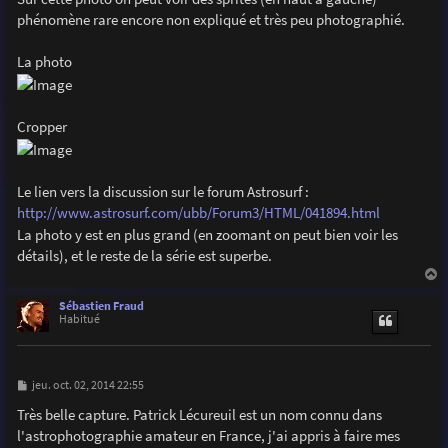
e
phénomène rare encore non expliqué et très peu photographié.
La photo
Cropper
Le lien vers la discussion sur le forum Astrosurf :
http://www.astrosurf.com/ubb/Forum3/HTML/041894.html
La photo y est en plus grand (en zoomant on peut bien voir les
détails), et le reste de la série est superbe.
a
u
Sébastien Fraud
t
Habitué
M
jeu. oct. 02, 2014 22:55
e
s
Très belle capture. Patrick Lécureuil est un nom connu dans
s
l'astrophotographie amateur en France, j'ai appris à faire mes
a