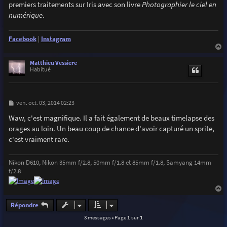
g
premiers traitements sur Iris avec son livre
Photographier le ciel en
e
numérique
.
Facebook
|
Instagram
a
u
Matthieu Vessiere
t
Habitué
M
ven. oct. 03, 2014 02:23
e
s
Waw, c'est magnifique. Il a fait également de beaux timelapse des
s
orages au loin. Un beau coup de chance d'avoir capturé un sprite,
a
g
c'est vraiment rare.
e
Nikon D610, Nikon 35mm f/2.8, 50mm f/1.8 et 85mm f/1.8, Samyang 14mm
f/2.8
a
u
Répondre
t
3 messages • Page
1
sur
1