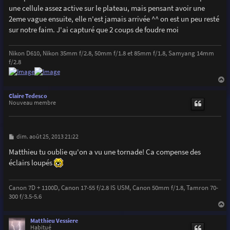
s
une cellule assez active sur le plateau, mais pensant avoir une
a
g
2eme vague ensuite, elle n'est jamais arrivée ^^ on est un peu resté
e
sur notre faim. J'ai capturé que 2 coups de foudre moi
Nikon D610, Nikon 35mm f/2.8, 50mm f/1.8 et 85mm f/1.8, Samyang 14mm
f/2.8
a
u
Claire Tedesco
t
Nouveau membre
M
dim. août 25, 2013 21:22
e
s
Matthieu tu oublie qu'on a vu une tornade! Ca compense des
s
éclairs loupés
a
g
e
Canon 7D + 1100D, Canon 17-55 f/2.8 IS USM, Canon 50mm f/1.8, Tamron 70-
300 f/3.5-5.6
a
u
Matthieu Vessiere
t
Habitué