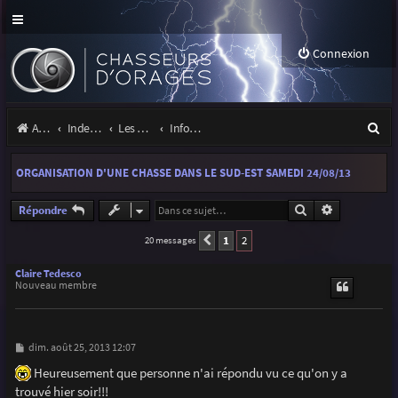
Connexion
R
Accueil
Index du forum
Les orages
Infos, projets et liens utiles à la communauté
e
ORGANISATION D'UNE CHASSE DANS LE SUD-EST SAMEDI 24/08/13
c
h
Rechercher
Recherche a
Répondre
e
1
2
20 messages
Précédente
r
Claire Tedesco
Nouveau membre
c
h
e
M
dim. août 25, 2013 12:07
e
r
s
Heureusement que personne n'ai répondu vu ce qu'on y a
s
trouvé hier soir!!!
a