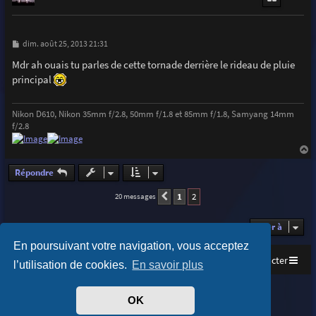
M
dim. août 25, 2013 21:31
e
s
Mdr ah ouais tu parles de cette tornade derrière le rideau de pluie
s
principal
a
g
e
Nikon D610, Nikon 35mm f/2.8, 50mm f/1.8 et 85mm f/1.8, Samyang 14mm
f/2.8
a
u
Répondre
t
1
2
20 messages
Précédente
Aller à
En poursuivant votre navigation, vous acceptez
Accueil
Index du forum
Nous contacter
l’utilisation de cookies.
En savoir plus
Purplexion style by
Ian Bradley
OK
Développé par
phpBB
® Forum Software © phpBB Limited
Traduit par
phpBB-fr.com