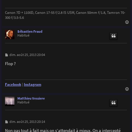
g
e
Canon 7D + 1100D, Canon 17-55 f/2.8 IS USM, Canon 50mm f/1.8, Tamron 70-
300 f/3.5-5.6
a
u
Sébastien Fraud
t
Habitué
M
dim. août 25, 2013 20:04
e
s
Flop ?
s
a
g
e
Facebook
|
Instagram
a
u
Matthieu Vessiere
t
Habitué
M
dim. août 25, 2013 20:14
e
s
Non pas tout à fait mais on s'attendait à mieux. On a intercepté