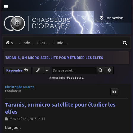
Connexion
R
Accueil
Index du forum
Les orages
Infos, projets et liens utiles à la communauté
e
TARANIS, UN MICRO SATELLITE POUR ÉTUDIER LES ELFES
c
h
Rechercher
Recherche a
Répondre
5 messages • Page
1
sur
1
e
r
Christophe Suarez
Fondateur
c
Taranis, un micro satellite pour étudier les
h
elfes
e
M
mer. août 21, 2013 14:14
r
e
s
Bonjour,
s