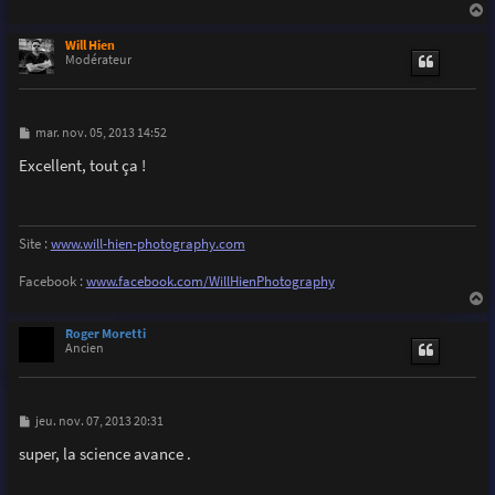
a
u
Will Hien
t
Modérateur
M
mar. nov. 05, 2013 14:52
e
s
Excellent, tout ça !
s
a
g
e
Site :
www.will-hien-photography.com
Facebook :
www.facebook.com/WillHienPhotography
a
u
Roger Moretti
t
Ancien
M
jeu. nov. 07, 2013 20:31
e
s
super, la science avance .
s
a
g