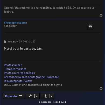
e
Quand j'étais môme, la chaîne météo, ça existait déjà. On appelait ça la
fenêtre.
a
u
Christophe Suarez
t
Fondateur
M
ven. nov. 08, 2013 11:40
e
s
Merci pour le partage, Jac.
s
a
g
e
Photos foudre
Trombes marines
Photos aurores boréales
Christophe Suarez photographe - Facebook
@suarezphoto Twitter
D850, D810, et une brochette d'objectifs Sigma
a
u
Répondre
t
5 messages • Page
1
sur
1