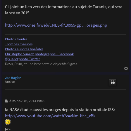
a
g
Ci-joint un lien vers des informations au sujet de Taranis, qui sera
e
lancé en 2015.
http://www.cnes.fr/web/CNES-fr/10955-gp ... orages.php
Photos foudre
Trombes marines
Photos aurores boréales
Christophe Suarez photographe - Facebook
@suarezphoto Twitter
D850, D810, et une brochette d'objectifs Sigma
a
u
Jac Hagler
t
Ancien
M
dim. nov. 03, 2013 19:45
e
s
la NASA étudie aussi les orages depuis la station orbitale ISS:
s
http://www.youtube.com/watch?v=vNmUfcc_zBk
a
g
e
jac