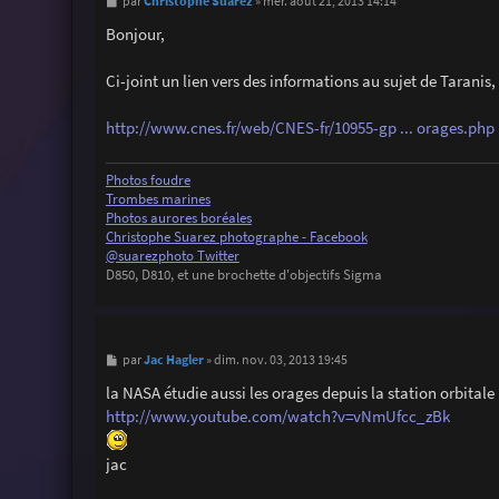
M
Christophe Suarez
par
»
mer. août 21, 2013 14:14
e
s
Bonjour,
s
a
g
Ci-joint un lien vers des informations au sujet de Taranis,
e
http://www.cnes.fr/web/CNES-fr/10955-gp ... orages.php
Photos foudre
Trombes marines
Photos aurores boréales
Christophe Suarez photographe - Facebook
@suarezphoto Twitter
D850, D810, et une brochette d'objectifs Sigma
M
Jac Hagler
par
»
dim. nov. 03, 2013 19:45
e
s
la NASA étudie aussi les orages depuis la station orbitale 
s
http://www.youtube.com/watch?v=vNmUfcc_zBk
a
g
e
jac