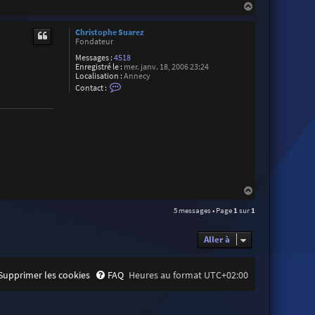
n
H
t
a
a
u
c
Christophe Suarez
t
t
Fondateur
e
Messages :
4518
r
Enregistré le :
mer. janv. 18, 2006 23:24
R
Localisation :
Annecy
o
C
g
Contact :
o
e
n
r
t
M
a
o
c
r
t
e
e
t
r
t
C
i
h
r
H
i
a
s
5 messages • Page
1
sur
1
u
t
t
o
p
Aller à
h
e
S
u
Supprimer les cookies
FAQ
Heures au format
UTC+02:00
a
r
e
z