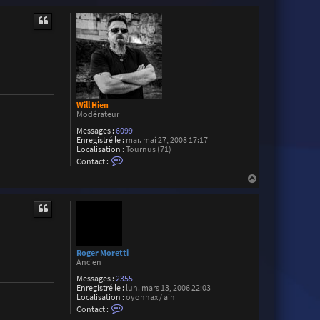
a
u
t
Will Hien
Modérateur
Messages :
6099
Enregistré le :
mar. mai 27, 2008 17:17
Localisation :
Tournus (71)
C
Contact :
o
n
H
t
a
a
u
c
t
t
e
r
W
i
Roger Moretti
l
Ancien
l
Messages :
2355
H
Enregistré le :
i
lun. mars 13, 2006 22:03
Localisation :
e
oyonnax / ain
C
n
Contact :
o