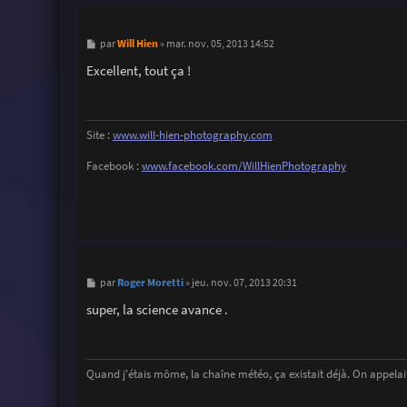
M
Will Hien
par
»
mar. nov. 05, 2013 14:52
e
s
Excellent, tout ça !
s
a
g
e
Site :
www.will-hien-photography.com
Facebook :
www.facebook.com/WillHienPhotography
M
Roger Moretti
par
»
jeu. nov. 07, 2013 20:31
e
s
super, la science avance .
s
a
g
e
Quand j'étais môme, la chaîne météo, ça existait déjà. On appelait