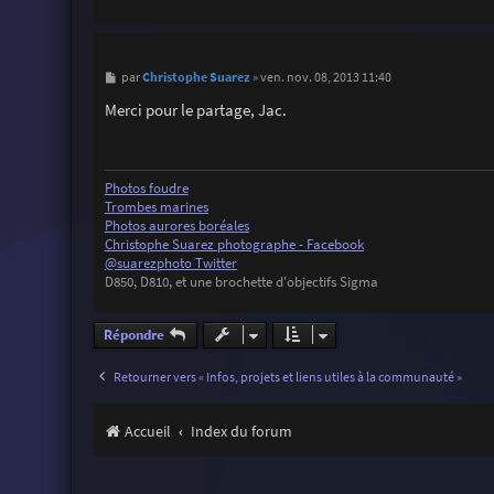
M
Christophe Suarez
par
»
ven. nov. 08, 2013 11:40
e
s
Merci pour le partage, Jac.
s
a
g
e
Photos foudre
Trombes marines
Photos aurores boréales
Christophe Suarez photographe - Facebook
@suarezphoto Twitter
D850, D810, et une brochette d'objectifs Sigma
Répondre
Retourner vers « Infos, projets et liens utiles à la communauté »
Accueil
Index du forum