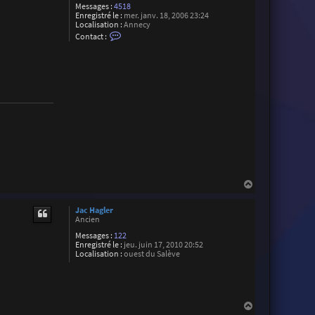
Messages :
4518
Enregistré le :
mer. janv. 18, 2006 23:24
Localisation :
Annecy
C
Contact :
o
n
t
a
c
t
e
r
C
h
r
i
s
t
o
p
H
h
a
e
u
S
Jac Hagler
t
u
Ancien
a
r
Messages :
122
e
Enregistré le :
jeu. juin 17, 2010 20:52
z
Localisation :
ouest du Salève
H