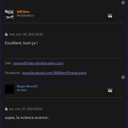
a
u
Will Hien
t
Modérateur
M
mar. nov. 05, 2013 14:52
e
s
Excellent, tout ça !
s
a
g
e
Site :
www.will-hien-photography.com
Facebook :
www.facebook.com/WillHienPhotography
a
u
Roger Moretti
t
Ancien
M
jeu. nov. 07, 2013 20:31
e
s
super, la science avance .
s
a
g