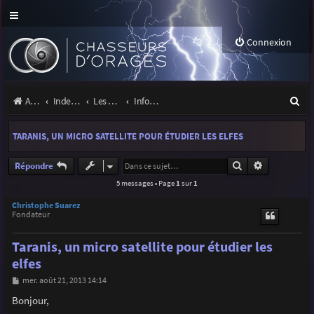
Connexion
R
Accueil
Index du forum
Les orages
Infos, projets et liens utiles à la communauté
e
TARANIS, UN MICRO SATELLITE POUR ÉTUDIER LES ELFES
c
h
Rechercher
Recherche a
Répondre
5 messages • Page
1
sur
1
e
r
Christophe Suarez
Fondateur
c
Taranis, un micro satellite pour étudier les
h
elfes
e
M
mer. août 21, 2013 14:14
r
e
s
Bonjour,
s