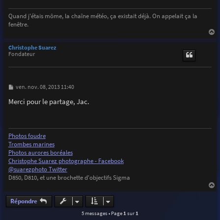
e
Quand j'étais môme, la chaîne météo, ça existait déjà. On appelait ça la
fenêtre.
a
u
Christophe Suarez
t
Fondateur
M
ven. nov. 08, 2013 11:40
e
s
Merci pour le partage, Jac.
s
a
g
e
Photos foudre
Trombes marines
Photos aurores boréales
Christophe Suarez photographe - Facebook
@suarezphoto Twitter
D850, D810, et une brochette d'objectifs Sigma
a
u
Répondre
t
5 messages • Page
1
sur
1