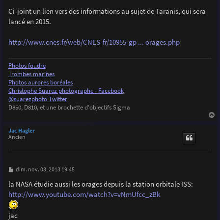
a
g
Ci-joint un lien vers des informations au sujet de Taranis, qui sera
e
lancé en 2015.
http://www.cnes.fr/web/CNES-fr/10955-gp ... orages.php
Photos foudre
Trombes marines
Photos aurores boréales
Christophe Suarez photographe - Facebook
@suarezphoto Twitter
D850, D810, et une brochette d'objectifs Sigma
a
u
Jac Hagler
t
Ancien
M
dim. nov. 03, 2013 19:45
e
s
la NASA étudie aussi les orages depuis la station orbitale ISS:
s
http://www.youtube.com/watch?v=vNmUfcc_zBk
a
g
e
jac