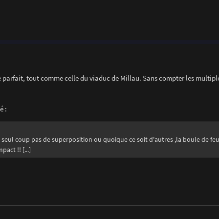
e parfait, tout comme celle du viaduc de Millau. Sans compter les multipl
é :
en 1 seul coup pas de superposition ou quoique ce soit d'autres ,la boule de f
act !! [...]