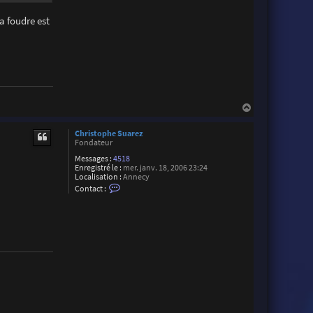
e
x
a foudre est
i
s
M
a
i
l
l
a
r
d
H
a
u
Christophe Suarez
t
Fondateur
Messages :
4518
Enregistré le :
mer. janv. 18, 2006 23:24
Localisation :
Annecy
C
Contact :
o
n
t
a
c
t
e
r
C
h
r
i
s
t