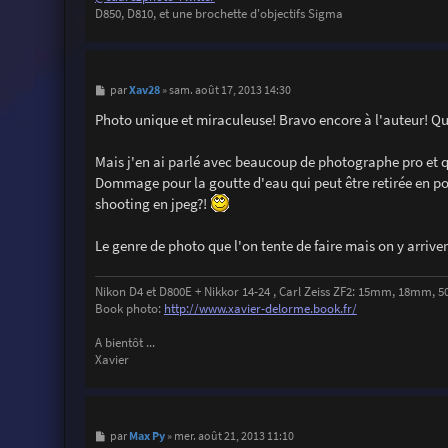
D850, D810, et une brochette d'objectifs Sigma
M
Xav28
par
»
sam. août 17, 2013 14:30
e
s
Photo unique et miraculeuse! Bravo encore à l'auteur! Qu
s
a
g
Mais j'en ai parlé avec beaucoup de photographe pro et qui
e
Dommage pour la goutte d'eau qui peut être retirée en po
shooting en jpeg?!
Le genre de photo que l'on tente de faire mais on y arriv
Nikon D4 et D800E + Nikkor 14-24 , Carl Zeiss ZF2: 15mm, 18mm
Book photo:
http://www.xavier-delorme.book.fr/
A bientôt ...
Xavier
M
Max Py
par
»
mer. août 21, 2013 11:10