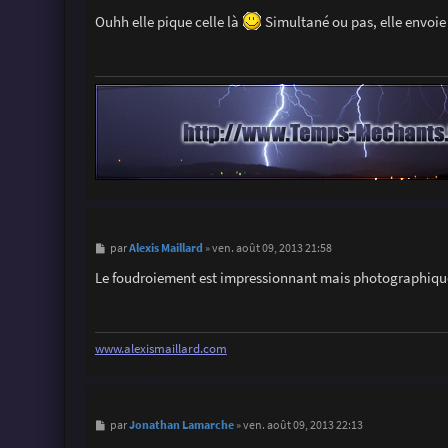
e
s
Ouhh elle pique celle là
Simultané ou pas, elle envoie 
s
a
g
e
M
Alexis Maillard
par
»
ven. août 09, 2013 21:58
e
s
Le foudroiement est impressionnant mais photographiqu
s
a
g
e
www.alexismaillard.com
M
Jonathan Lamarche
par
»
ven. août 09, 2013 22:13
e