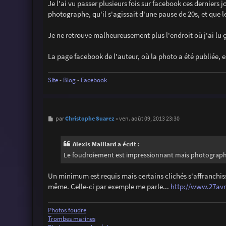
s
Je l'ai vu passer plusieurs fois sur facebook ces derniers 
s
photographe, qu'il s'agissait d'une pause de 20s, et que 
a
g
e
Je ne retrouve malheureusement plus l'endroit où j'ai lu ç
La page facebook de l'auteur, où la photo a été publiée, es
Site
-
Blog
-
Facebook
M
Christophe Suarez
par
»
ven. août 09, 2013 23:30
e
s
s
Alexis Maillard a écrit :
a
g
Le foudroiement est impressionnant mais photograph
e
Un minimum est requis mais certains clichés s'affranchisse
même. Celle-ci par exemple me parle...
http://www.27avri
Photos foudre
Trombes marines