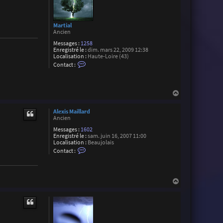
h
e
S
u
Martial
a
Ancien
r
e
Messages :
1258
z
Enregistré le :
dim. mars 22, 2009 12:38
Localisation :
Haute-Loire (43)
C
Contact :
o
n
t
a
H
c
a
t
u
e
Alexis Maillard
r
t
Ancien
M
a
Messages :
1602
r
Enregistré le :
sam. juin 16, 2007 11:00
t
Localisation :
Beaujolais
i
C
Contact :
a
o
l
n
t
a
H
c
t
a
e
u
r
t
A
l
e