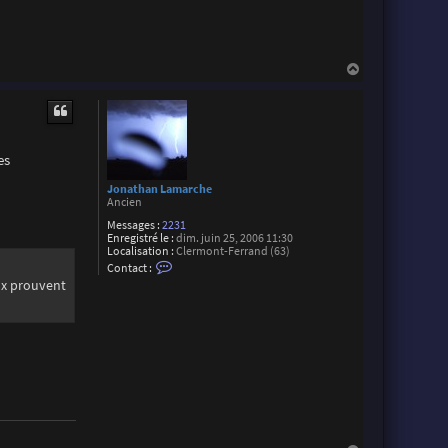
s
t
o
p
h
H
e
a
S
u
u
a
t
r
e
z
es
Jonathan Lamarche
Ancien
Messages :
2231
Enregistré le :
dim. juin 25, 2006 11:30
Localisation :
Clermont-Ferrand (63)
C
Contact :
o
eux prouvent
n
t
a
c
t
e
r
J
o
n
a
t
h