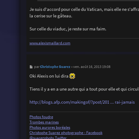
Je suis d'accord pour celle du Vatican, mais elle ne s'affr
la cerise sur le gâteau.
Sur celle du viaduc, je reste sur ma faim.
www.alexismaillard.com
M
Christophe Suarez
par
»
ven. août 16, 2013 19:08
e
s
Oki Alexis on lui dira
s
a
g
Tiens il y a en a une autre qui a tout pour elle et qui circul
e
http://blogs.afp.com/makingof/?post/201 ... rai-jamais
Photos foudre
Trombes marines
Photos aurores boréales
Christophe Suarez photographe - Facebook
@suarezphoto Twitter