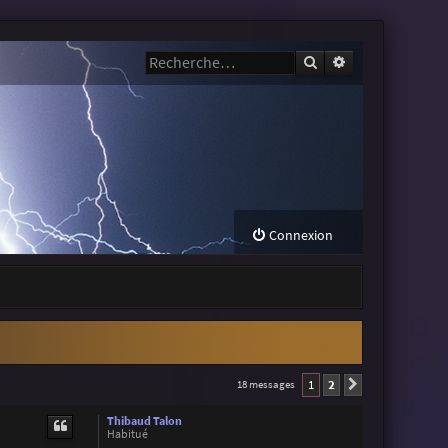
Rechercher
Recherche avanc
Connexion
1
2
18 messages
Suivante
Thibaud Talon
Habitué