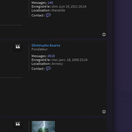
Messages :
146
Enregistré le :
dim. juin 19, 2011 16:14
Localisation :
Marseille
C
Contact :
o
n
t
a
c
H
t
a
e
u
r
Christophe Suarez
t
T
Fondateur
h
i
Messages :
4518
b
Enregistré le :
mer. janv. 18, 2006 23:24
a
Localisation :
Annecy
C
u
Contact :
o
d
n
T
t
a
a
l
c
o
t
n
e
r
C
h
r
H
i
a
s
u
t
t
o
p