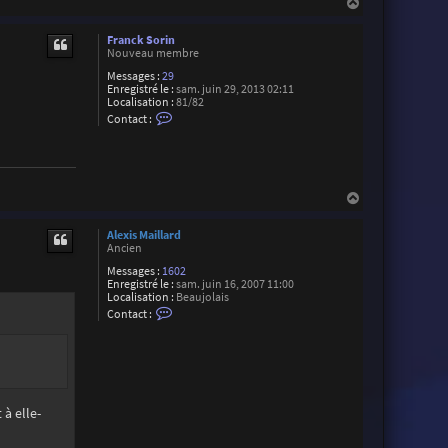
H
a
a
n
u
L
Franck Sorin
t
a
Nouveau membre
m
a
Messages :
29
r
Enregistré le :
sam. juin 29, 2013 02:11
c
Localisation :
81/82
h
C
Contact :
e
o
n
t
a
c
t
H
e
a
r
u
F
Alexis Maillard
t
r
Ancien
a
n
Messages :
1602
c
Enregistré le :
sam. juin 16, 2007 11:00
k
Localisation :
Beaujolais
C
S
Contact :
o
o
n
r
t
i
a
n
c
t
e
 à elle-
r
A
l