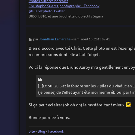
Photos aurores boréales
Christophe Suarez photographe - Facebook
@suarezphoto Twitter
D850, D810, et une brochette d'objectifs Sigma
M
Jonathan Lamarche
par
»
sam. août 10, 2013 09:41
e
s
Bien d'accord avec toi Chris. Cette photo en est l'exempl
s
recompressions dont elle a fait l'objet.
a
g
e
Voici la réponse que Bruno Auroy m'a gentillement envoy
[...]Et oui 20 S et la foudre sur les 7 piles du viaduc 
(je pense) de l'effet ayant été moi même ébloui par l'imp
Si ça peut éclairer (oh oh oh) le mystère, tant mieux
Bonne journée à vous.
Site
-
Blog
-
Facebook