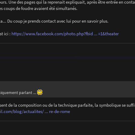
jours. Une des pages qui la reprenait expliquait, après être entrée en conta
les coups de foudre avaient été simultanés.
a... Du coup je prends contact avec lui pour en savoir plus.
t ici :
https://www.facebook.com/photo.php?fbid ... =1&theater
iquement parlant ...
nt de la composition ou de la technique parfaite, la symbolique se suffit
l.com/blog/actualites/ ... re-de-rome