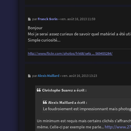
M
Franck Sorin
par
»
ven. août 16, 2013 11:59
e
s
Bonjour
s
Moi je serai assez curieux de savoir quel matériel a été util
a
g
Simple curiosité...
e
http://www.flickr.com/photos/frk68/sets ... 569455284/
M
Alexis Maillard
par
»
ven. août 16, 2013 13:23
e
s
s
Christophe Suarez a écrit :
a
g
e
Alexis Maillard a écrit :
Le foudroiement est impressionnant mais photog
Un minimum est requis mais certains clichés s'affranchi
même. Celle-ci par exemple me parle...
http://www.27a