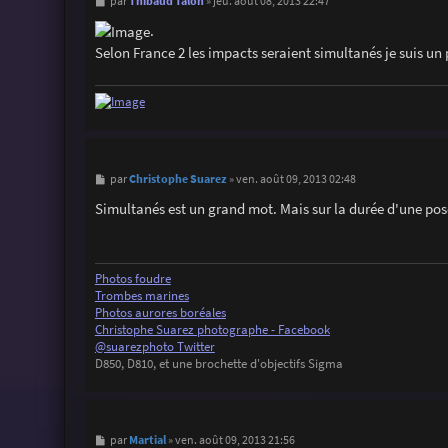
M
Thibaud Talon
par
»
jeu. août 08, 2013 22:47
e
s
.
s
Selon France 2 les impacts seraient simultanés je suis un
a
g
e
M
Christophe Suarez
par
»
ven. août 09, 2013 02:48
e
s
Simultanés est un grand mot. Mais sur la durée d'une pos
s
a
g
e
Photos foudre
Trombes marines
Photos aurores boréales
Christophe Suarez photographe - Facebook
@suarezphoto Twitter
D850, D810, et une brochette d'objectifs Sigma
M
Martial
par
»
ven. août 09, 2013 21:56