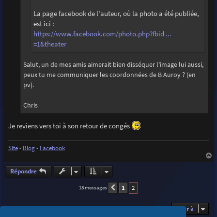
La page facebook de l'auteur, où la photo a été publiée,
est ici :
https://www.facebook.com/photo.php?fbid ...
=1&theater
Salut, un de mes amis aimerait bien disséquer l'image lui aussi,
peux tu me communiquer les coordonnées de B Auroy ? (en
pv).
Chris
Je reviens vers toi à son retour de congés
Site
-
Blog
-
Facebook
a
u
Répondre
t
1
2
18 messages
Précédente
Aller à