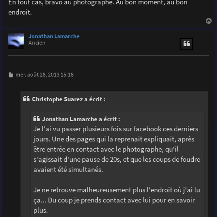
En tout cas, bravo au photographe. Au bon moment, au bon
endroit.
a
u
Jonathan Lamarche
t
Ancien
M
mer. août 28, 2013 15:18
e
s
s
Christophe Suarez a écrit :
a
g
e
Jonathan Lamarche a écrit :
Je l'ai vu passer plusieurs fois sur facebook ces derniers
jours. Une des pages qui la reprenait expliquait, après
être entrée en contact avec le photographe, qu'il
s'agissait d'une pause de 20s, et que les coups de foudre
avaient été simultanés.
Je ne retrouve malheureusement plus l'endroit où j'ai lu
ça... Du coup je prends contact avec lui pour en savoir
plus.