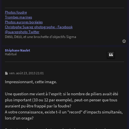
g
e
Photos foudre
Trombes marines
Photos aurores boréales
Christophe Suarez photographe - Facebook
@suarezphoto Twitter
D850, D810, et une brochette d'objectifs Sigma
a
u
Stéphane Naulet
t
Habitué
M
ven. août 23, 2013 21:01
e
s
Impressionnant, cette image.
s
a
g
Une question me vient à l'esprit: si le nombre de piliers avait été
e
plus important (10 ou 12 par exemple), peut-on penser que tous
auraient pu être frappé par la foudre?
A votre connaissance, existe t-il un "record" d'impacts simultanés,
lors d'un orage?