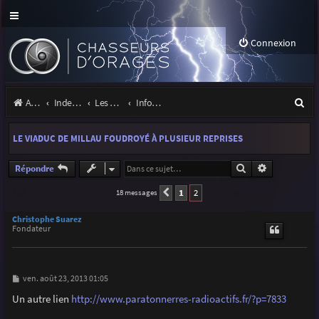
Connexion
R
Accueil
Index du forum
Les orages
Infos, projets et liens utiles à la communauté
e
LE VIADUC DE MILLAU FOUDROYÉ À PLUSIEUR REPRISES
c
h
Rechercher
Recherche a
Répondre
e
1
2
18 messages
Précédente
r
Christophe Suarez
Fondateur
c
h
e
M
ven. août 23, 2013 01:05
e
r
s
Un autre lien
http://www.paratonnerres-radioactifs.fr/?p=7833
s
a