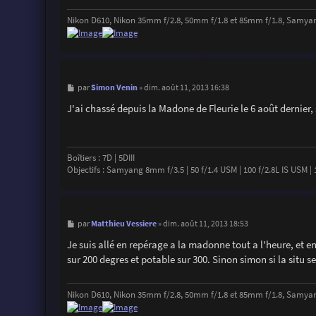
Nikon D610, Nikon 35mm f/2.8, 50mm f/1.8 et 85mm f/1.8, Samya
M
Simon Venin
par
»
dim. août 11, 2013 16:38
e
s
J'ai chassé depuis la Madone de Fleurie le 6 août dernier,
s
a
g
e
Boîtiers : 7D | 5DIII
Objectifs : Samyang 8mm f/3.5 | 50 f/1.4 USM | 100 f/2.8L IS USM | 16
M
Matthieu Vessiere
par
»
dim. août 11, 2013 18:53
e
s
Je suis allé en repérage a la madonne tout a l'heure, et e
s
sur 200 degres et potable sur 300. Sinon simon si la situ 
a
g
e
Nikon D610, Nikon 35mm f/2.8, 50mm f/1.8 et 85mm f/1.8, Samya