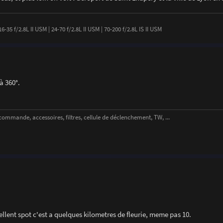
-35 f/2.8L II USM | 24-70 f/2.8L II USM | 70-200 f/2.8L IS II USM
à 360°.
ande, accessoires, filtres, cellule de déclenchement, TW, ...
xcellent spot c'est a quelques kilometres de fleurie, meme pas 10.