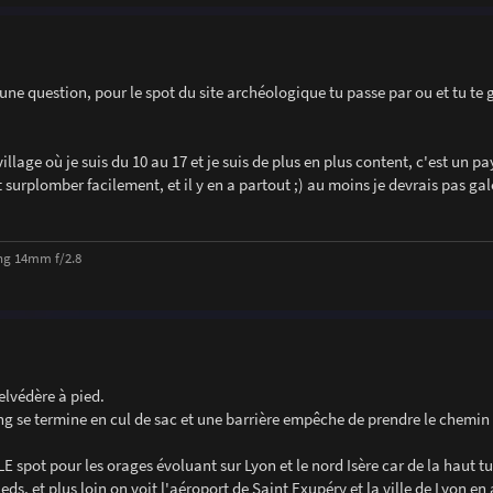
 une question, pour le spot du site archéologique tu passe par ou et tu te 
illage où je suis du 10 au 17 et je suis de plus en plus content, c'est un p
 surplomber facilement, et il y en a partout ;) au moins je devrais pas gal
ng 14mm f/2.8
belvédère à pied.
king se termine en cul de sac et une barrière empêche de prendre le chemi
 spot pour les orages évoluant sur Lyon et le nord Isère car de la haut t
eds, et plus loin on voit l'aéroport de Saint Exupéry et la ville de Lyon en 