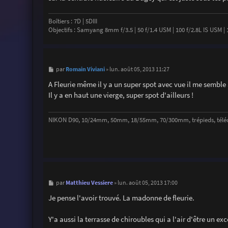
Boîtiers : 7D | 5DIII
Objectifs : Samyang 8mm f/3.5 | 50 f/1.4 USM | 100 f/2.8L IS USM | 16
M
Romain Viviani
par
»
lun. août 05, 2013 11:27
e
s
A Fleurie même il y a un super spot avec vue il me semble 
s
Il y a en haut une vierge, super spot d'ailleurs !
a
g
e
NIKON D90, 10/24mm, 50mm, 18/55mm, 70/300mm, trépieds, télécomm
M
Matthieu Vessiere
par
»
lun. août 05, 2013 17:00
e
s
Je pense l'avoir trouvé. La madonne de fleurie.
s
a
g
Y'a aussi la terrasse de chiroubles qui a l'air d'être un e
e