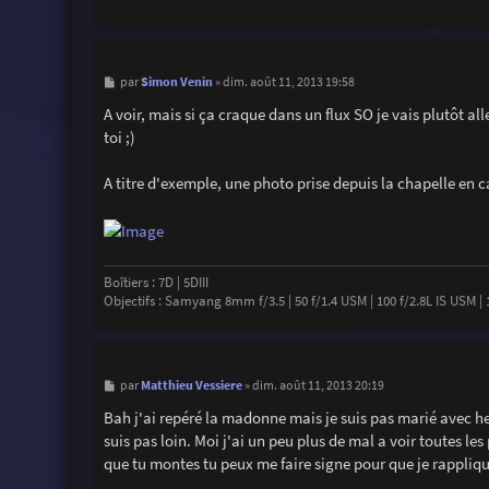
M
Simon Venin
par
»
dim. août 11, 2013 19:58
e
s
A voir, mais si ça craque dans un flux SO je vais plutôt all
s
toi ;)
a
g
e
A titre d'exemple, une photo prise depuis la chapelle en c
Boîtiers : 7D | 5DIII
Objectifs : Samyang 8mm f/3.5 | 50 f/1.4 USM | 100 f/2.8L IS USM | 16
M
Matthieu Vessiere
par
»
dim. août 11, 2013 20:19
e
s
Bah j'ai repéré la madonne mais je suis pas marié avec hei
s
suis pas loin. Moi j'ai un peu plus de mal a voir toutes les 
a
g
que tu montes tu peux me faire signe pour que je rappliqu
e