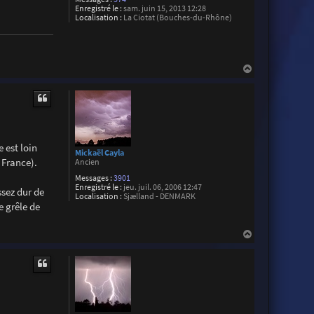
Enregistré le :
sam. juin 15, 2013 12:28
Localisation :
La Ciotat (Bouches-du-Rhône)
H
a
u
t
 est loin
Mickaël Cayla
 France).
Ancien
Messages :
3901
Enregistré le :
jeu. juil. 06, 2006 12:47
ssez dur de
Localisation :
Sjælland - DENMARK
e grêle de
H
a
u
t