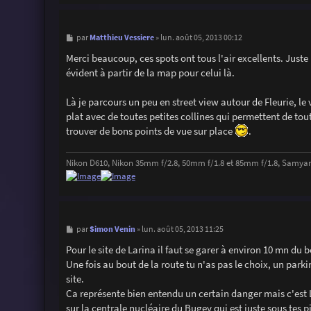
M
Matthieu Vessiere
par
»
lun. août 05, 2013 00:12
e
s
Merci beaucoup, ces spots ont tous l'air excellents. Juste
s
évident à partir de la map pour celui là.
a
g
e
Là je parcours un peu en street view autour de Fleurie, le v
plat avec de toutes petites collines qui permettent de tout
trouver de bons points de vue sur place
.
Nikon D610, Nikon 35mm f/2.8, 50mm f/1.8 et 85mm f/1.8, Samya
M
Simon Venin
par
»
lun. août 05, 2013 11:25
e
s
Pour le site de Larina il faut se garer à environ 10 mn du 
s
Une fois au bout de la route tu n'as pas le choix, un par
a
g
site.
e
Ca représente bien entendu un certain danger mais c'est LE
sur la centrale nucléaire du Bugey qui est juste sous tes pi