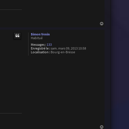
H
a
u
Simon Venin
t
Habitué
Messages :
133
Enregistré le :
sam. mars 09, 2013 10:58
Localisation :
Bourg-en-Bresse
H