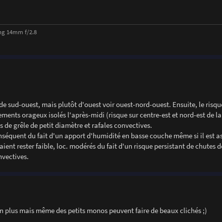
ng 14mm f/2.8
e sud-ouest, mais plutôt d'ouest voir ouest-nord-ouest. Ensuite, le risque
ments orageux isolés l'après-midi (risque sur centre-est et nord-est de la
 de grêle de petit diamètre et rafales convectives.
onséquent du fait d'un apport d'humidité en basse couche même si il est a
aient rester faible, loc. modérés du fait d'un risque persistant de chutes d
nvectives.
on plus mais même des petits monos peuvent faire de beaux clichés ;)