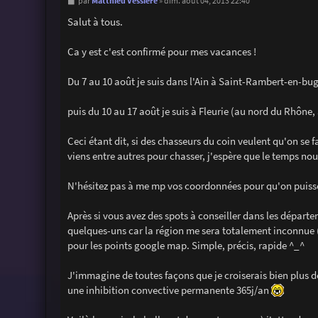
M
Matthieu Vessiere
par
»
dim. août 04, 2013 22:40
e
s
Salut à tous.
s
a
g
Ca y est c'est confirmé pour mes vacances !
e
Du 7 au 10 août je suis dans l'Ain à Saint-Rambert-en-bug
puis du 10 au 17 août je suis à Fleurie (au nord du Rhône, 
Ceci étant dit, si des chasseurs du coin veulent qu'on se 
viens entre autres pour chasser, j'espère que le temps nous
N'hésitez pas à me mp vos coordonnées pour qu'on puiss
Après si vous avez des spots à conseiller dans les départe
quelques-uns car la région me sera totalement inconnue (j
pour les points google map. Simple, précis, rapide ^_^
J'immagine de toutes façons que je croiserais bien plus 
une inhibition convective permanente 365j/an