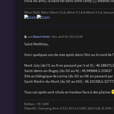
Voilà les amis, la balle est dans votre camp ;) j'attends 
Nikon D610, Nikon 35mm f/2.8, 50mm f/1.8 et 85mm f/1.8, Samya
M
Simon Venin
par
»
dim. août 04, 2013 22:59
e
s
Salut Matthieu,
s
a
g
Voici quelques uns de mes spots dans l'Ain ou le nord de l'
e
Mont July (de l'E au N en passant par S et O) : 46.188373
Saint-denis-en-Bugey (du SO au N) : 45.949684,5.333637
Site archélogique de Larina (du SO au NE en passant par 
Saint-Martin-du-Mont (du SO au NO) : 46.101358,5.32777
Tous ces spots sont situés en hauteur face à des plaines
Boîtiers : 7D | 5DIII
Objectifs : Samyang 8mm f/3.5 | 50 f/1.4 USM | 100 f/2.8L IS USM | 16