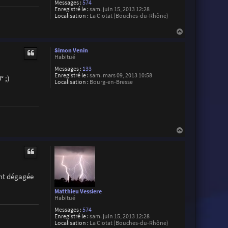
n
Messages :
574
V
Enregistré le :
sam. juin 15, 2013 12:28
i
Localisation :
La Ciotat (Bouches-du-Rhône)
v
i
H
a
a
n
u
i
Simon Venin
t
Habitué
Messages :
133
Enregistré le :
sam. mars 09, 2013 10:58
° ;)
Localisation :
Bourg-en-Bresse
H
a
u
t
ent dégagée
Matthieu Vessiere
Habitué
Messages :
574
Enregistré le :
sam. juin 15, 2013 12:28
Localisation :
La Ciotat (Bouches-du-Rhône)