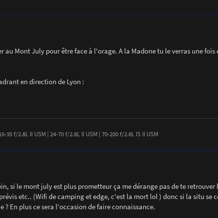
er au Mont July pour être face à l'orage. A la Madone tu le verras une fois q
adrant en direction de Lyon :
-35 f/2.8L II USM | 24-70 f/2.8L II USM | 70-200 f/2.8L IS II USM
n, si le mont july est plus prometteur ça me dérange pas de te retrouver 
prévis etc.. (Wifi de camping et edge, c'est la mort lol ) donc si la situ se 
e ? En plus ce sera l'occasion de faire connaissance.