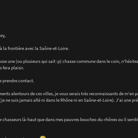
ey,
à la frontière avec la Saône-et-Loire.
fasse une (ou plusieurs qui sait :p) chasse commune dans le coin, n'hésitez
 fera plaisir.
e prendre contact.
ments alentours de ces villes, je vous serais très reconnaissants de m'en 
e ne suis jamais allé ni dans le Rhône ni en Saône-et-Loire). J'ai une pr
de chasseurs là-haut que dans mes pauvres bouches-du-rhônes ou il sembl