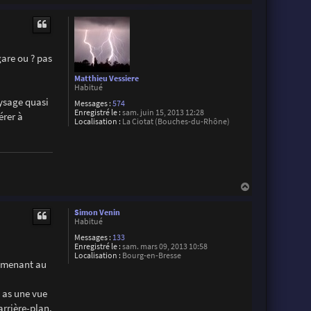
a
u
t
gare ou ? pas
Matthieu Vessiere
Habitué
aysage quasi
Messages :
574
Enregistré le :
sam. juin 15, 2013 12:28
érer à
Localisation :
La Ciotat (Bouches-du-Rhône)
H
a
u
Simon Venin
t
Habitué
Messages :
133
Enregistré le :
sam. mars 09, 2013 10:58
Localisation :
Bourg-en-Bresse
n menant au
u as une vue
arrière-plan.