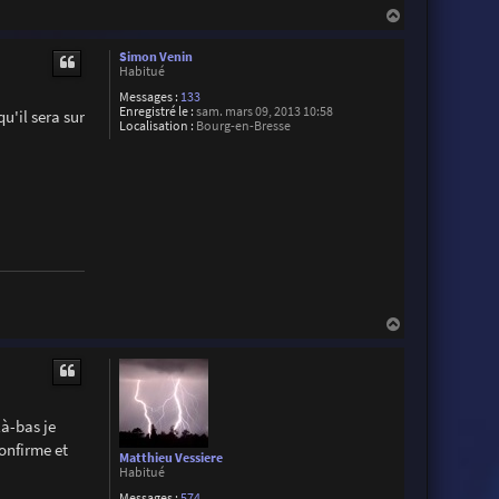
H
a
u
Simon Venin
t
Habitué
Messages :
133
Enregistré le :
sam. mars 09, 2013 10:58
u'il sera sur
Localisation :
Bourg-en-Bresse
H
a
u
t
là-bas je
confirme et
Matthieu Vessiere
Habitué
Messages :
574