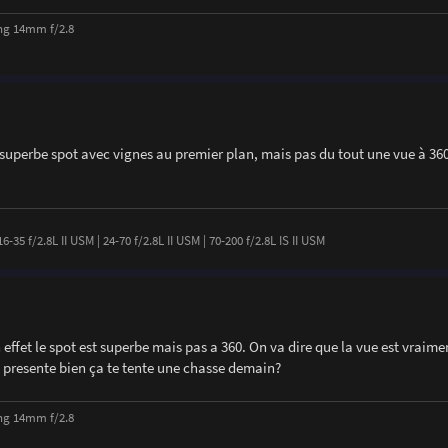
ng 14mm f/2.8
 superbe spot avec vignes au premier plan, mais pas du tout une vue à 360
-35 f/2.8L II USM | 24-70 f/2.8L II USM | 70-200 f/2.8L IS II USM
n effet le spot est superbe mais pas a 360. On va dire que la vue est vraim
se presente bien ça te tente une chasse demain?
ng 14mm f/2.8