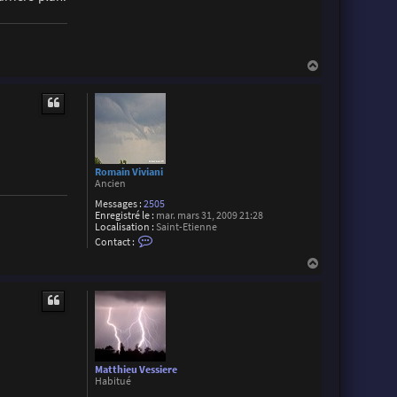
H
a
u
t
Romain Viviani
Ancien
Messages :
2505
Enregistré le :
mar. mars 31, 2009 21:28
Localisation :
Saint-Etienne
C
Contact :
o
n
H
t
a
a
u
c
t
t
e
r
R
o
m
Matthieu Vessiere
a
Habitué
i