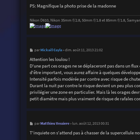
PS: Magnifique la photo prise de la madonne
Nikon D610, Nikon 35mm f/2.8, 50mm f/1.8 et 85mm f/1.8, Samya
M
Mickaël Cayla
par
»
dim. août 11, 2013 21:02
e
s
Attention les loulou !
s
D'une part ces orages ne se déplaceront pas dans un flux d
a
g
d'être important, vous aurez affaire à quelques développe
e
Intensité parfois modérée par contre avec risque de chutes
Durant la nuit par contre le risque devient un peu plus c
privilégier une zone en particulier. Mais là les orages devr
petit diamètre mais plus vraiment de risque de rafales co
M
Matthieu Vessiere
par
»
lun. août 12, 2013 00:31
e
s
T'inquiete on s'attend pas à chasser de la supercellule n
s
a