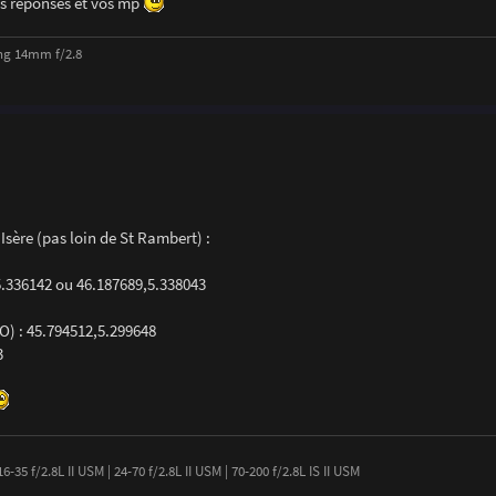
vos réponses et vos mp
ng 14mm f/2.8
Isère (pas loin de St Rambert) :
,5.336142 ou 46.187689,5.338043
O) : 45.794512,5.299648
3
-35 f/2.8L II USM | 24-70 f/2.8L II USM | 70-200 f/2.8L IS II USM