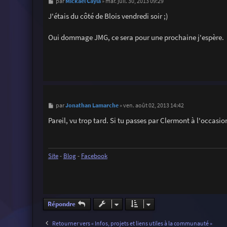
M
Mickaël Cayla
par
»
mar. juil. 30, 2013 09:29
e
s
J'étais du côté de Blois vendredi soir ;)
s
a
g
Oui dommage JMG, ce sera pour une prochaine j'espère.
e
M
Jonathan Lamarche
par
»
ven. août 02, 2013 14:42
e
s
Pareil, vu trop tard. Si tu passes par Clermont à l'occasio
s
a
g
e
Site
-
Blog
-
Facebook
Répondre
Retourner vers « Infos, projets et liens utiles à la communauté »