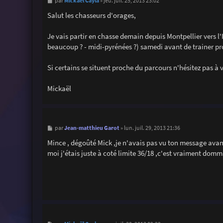
M
Mickaël Cayla
par
»
jeu. juil. 25, 2013 23:02
e
s
Salut les chasseurs d'orages,
s
a
g
Je vais partir en chasse demain depuis Montpellier vers l'
e
beaucoup ? - midi-pyrénées ?) samedi avant de trainer p
Si certains se situent proche du parcours n'hésitez pas à 
Mickaël
M
Jean-matthieu Garot
par
»
lun. juil. 29, 2013 21:36
e
s
Mince , dégoûté Mick ,je n'avais pas vu ton message avant :
s
moi j'étais juste à coté limite 36/18 ,c'est vraiment domm
a
g
e