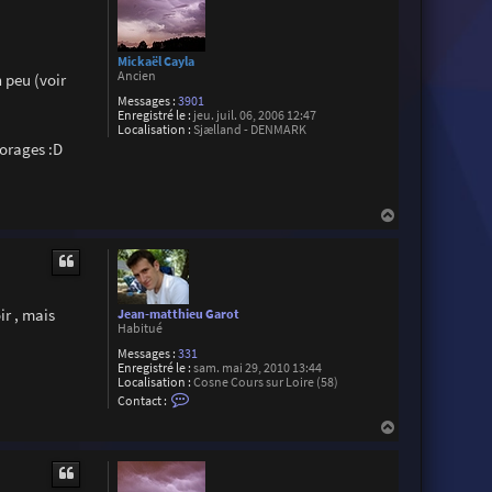
Mickaël Cayla
Ancien
 peu (voir
Messages :
3901
Enregistré le :
jeu. juil. 06, 2006 12:47
Localisation :
Sjælland - DENMARK
'orages :D
H
a
u
t
ir , mais
Jean-matthieu Garot
Habitué
Messages :
331
Enregistré le :
sam. mai 29, 2010 13:44
Localisation :
Cosne Cours sur Loire (58)
C
Contact :
o
n
H
t
a
a
u
c
t
t