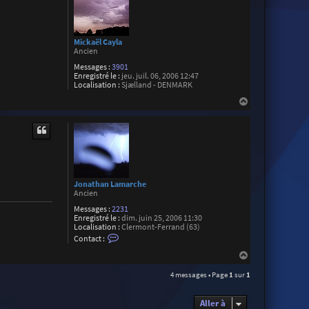
e
r
J
e
a
Mickaël Cayla
n
Ancien
-
m
Messages :
3901
a
Enregistré le :
jeu. juil. 06, 2006 12:47
t
Localisation :
Sjælland - DENMARK
t
h
H
i
a
e
u
u
t
G
a
r
o
t
Jonathan Lamarche
Ancien
Messages :
2231
Enregistré le :
dim. juin 25, 2006 11:30
Localisation :
Clermont-Ferrand (63)
C
Contact :
o
n
H
t
a
a
4 messages • Page
1
sur
1
u
c
t
t
e
Aller à
r