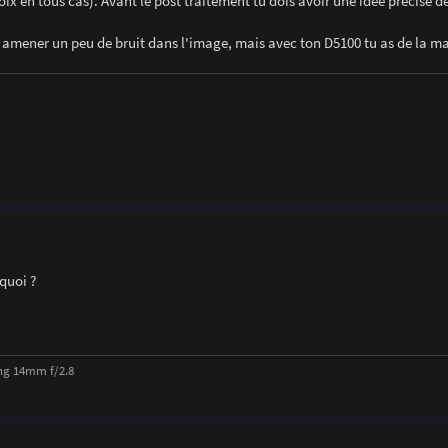
oix en tous cas). Avant le post traitement tu dois avoir une idée précise d
, amener un peu de bruit dans l'image, mais avec ton D5100 tu as de la ma
quoi ?
ng 14mm f/2.8