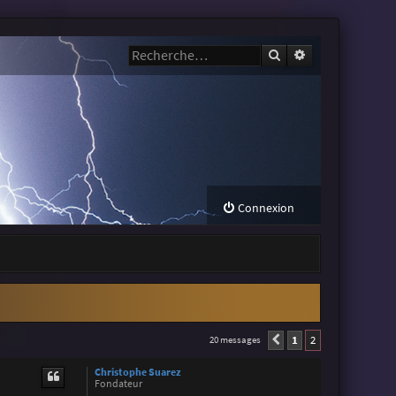
Rechercher
Recherche avanc
Connexion
1
2
20 messages
Précédente
Christophe Suarez
Fondateur