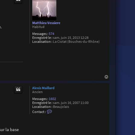
t
Matthieu Vessiere
.
Habitué
Messages :
574
Enregistré le :
sam. juin 15, 2013 12:28
Localisation :
La Ciotat (Bouches-du-Rhône)
H
a
u
Alexis Maillard
t
Ancien
Messages :
1602
Enregistré le :
sam. juin 16, 2007 11:00
Localisation :
Beaujolais
C
Contact :
o
n
t
a
sur la base
c
t