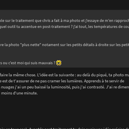
e sur le traitement que chris a fait à ma photo et j'essaye de m'en rapproch
 quel outil tu accentue en post-traitement ? j'ai tout, les températures de cou
re la photo "plus nette" notament sur les petits détails à droite sur les pet
s ou c'est moi qui suis mauvais ?
 faire la même chose. L'idée est la suivante : au delà du piqué, ta photo
 est de t'assurer de ne pas cramer les lumières. Apprends à te servir de
uages j'ai un peu baissé la luminosité, puis j'ai contrasté. J'ai re dime
d moins d'une minute.