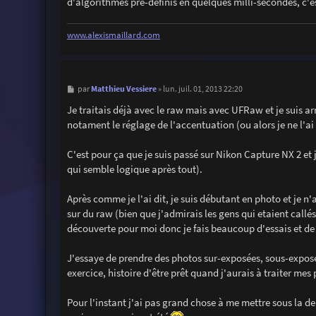
d'algorithmes pré-définis en quelques milli-secondes, c'es
www.alexismaillard.com
M
Matthieu Vessiere
par
»
lun. juil. 01, 2013 22:20
e
s
Je traitais déjà avec le raw mais avec UFRaw et je suis a
s
notament le réglage de l'accentuation (ou alors je ne l'ai
a
g
e
C'est pour ça que je suis passé sur Nikon Capture NX 2 et
qui semble logique après tout).
Après comme je l'ai dit, je suis débutant en photo et je n
sur du raw (bien que j'admirais les gens qui etaient callé
découverte pour moi donc je fais beaucoup d'essais et de
J'essaye de prendre des photos sur-exposées, sous-exposé
exercice, histoire d'être prêt quand j'aurais à traiter mes
Pour l'instant j'ai pas grand chose à me mettre sous la de