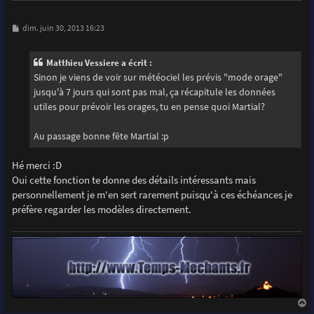
M
dim. juin 30, 2013 16:23
e
s
s
Matthieu Vessiere a écrit :
a
g
Sinon je viens de voir sur météociel les prévis "mode orage"
e
jusqu'à 7 jours qui sont pas mal, ça récapitule les données
utiles pour prévoir les orages, tu en pense quoi Martial?
Au passage bonne fête Martial :p
Hé merci :D
Oui cette fonction te donne des détails intéressants mais
personnellement je m'en sert rarement puisqu'à ces échéances je
préfère regarder les modèles directement.
a