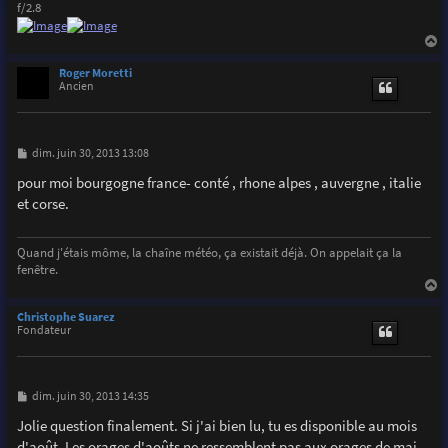
f/2.8
a
u
Roger Moretti
t
Ancien
M
dim. juin 30, 2013 13:08
e
s
pour moi bourgogne france- conté , rhone alpes , auvergne , italie
s
et corse.
a
g
e
Quand j'étais môme, la chaîne météo, ça existait déjà. On appelait ça la
fenêtre.
a
u
Christophe Suarez
t
Fondateur
M
dim. juin 30, 2013 14:35
e
s
Jolie question finalement. Si j'ai bien lu, tu es disponible au mois
s
d'août. Les orages d'aoûts ne ressemblent pas aux orages de mai.
a