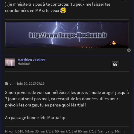
), je n'hésiterais pas à te contacter. Tu peux me laisser tes
coordonnées en MP si tu veux
a
u
Matthieu Vessiere
t
Habitué
M
dim. juin 30, 2013 09:16
e
s
Sinon je viens de voir sur météociel les prévis "mode orage" jusqu'à
s
7 jours qui sont pas mal, ça récapitule les données utiles pour
a
g
prévoir les orages, tu en pense quoi Martial?
e
Au passage bonne fête Martial :p
Nikon D610, Nikon 35mm f/2.8, 50mm f/1.8 et 85mm f/1.8, Samyang 14mm