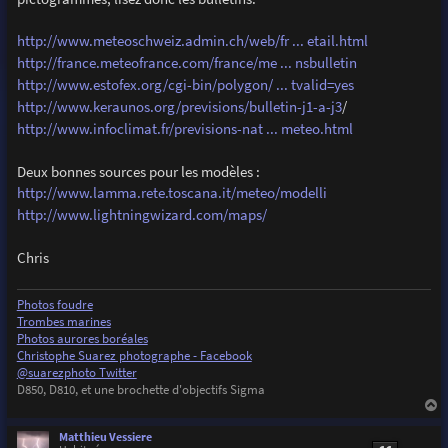
g
e
http://www.meteoschweiz.admin.ch/web/fr ... etail.html
http://france.meteofrance.com/france/me ... nsbulletin
http://www.estofex.org/cgi-bin/polygon/ ... tvalid=yes
http://www.keraunos.org/previsions/bulletin-j1-a-j3
/
http://www.infoclimat.fr/previsions-nat ... meteo.html
Deux bonnes sources pour les modèles :
http://www.lamma.rete.toscana.it/meteo/modelli
http://www.lightningwizard.com/maps/
Chris
Photos foudre
Trombes marines
Photos aurores boréales
Christophe Suarez photographe - Facebook
@suarezphoto Twitter
D850, D810, et une brochette d'objectifs Sigma
a
u
Matthieu Vessiere