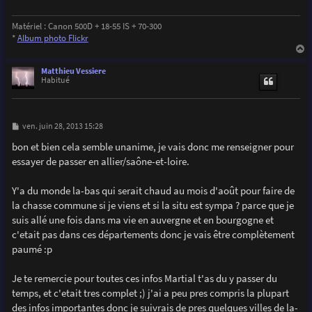
Matériel : Canon 500D + 18-55 IS + 70-300
*
Album photo Flickr
a
u
Matthieu Vessiere
t
Habitué
M
ven. juin 28, 2013 15:28
e
s
bon et bien cela semble unanime, je vais donc me renseigner pour
s
essayer de passer en allier/saône-et-loire.
a
g
e
Y'a du monde la-bas qui serait chaud au mois d'août pour faire de
la chasse commune si je viens et si la situ est sympa ? parce que je
suis allé une fois dans ma vie en auvergne et en bourgogne et
c'etait pas dans ces départements donc je vais être complètement
paumé :p
Je te remercie pour toutes ces infos Martial t'as du y passer du
temps, et c'etait tres complet ;) j'ai a peu pres compris la plupart
des infos importantes donc je suivrais de pres quelques villes de la-