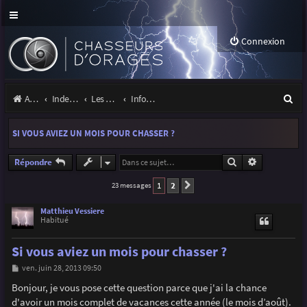
Connexion
R
Accueil
Index du forum
Les orages
Infos, projets et liens utiles à la communauté
e
SI VOUS AVIEZ UN MOIS POUR CHASSER ?
c
h
Rechercher
Recherche a
Répondre
e
1
2
23 messages
Suivante
r
Matthieu Vessiere
Habitué
c
h
Si vous aviez un mois pour chasser ?
e
M
ven. juin 28, 2013 09:50
e
r
s
Bonjour, je vous pose cette question parce que j'ai la chance
s
d'avoir un mois complet de vacances cette année (le mois d’août).
a