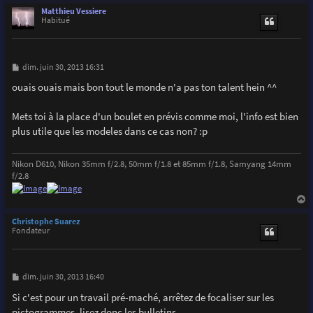
u
Matthieu Vessiere
t
Habitué
M
dim. juin 30, 2013 16:31
e
s
ouais ouais mais bon tout le monde n'a pas ton talent hein ^^
s
a
g
Mets toi à la place d'un boulet en prévis comme moi, l'info est bien
e
plus utile que les modeles dans ce cas non? :p
Nikon D610, Nikon 35mm f/2.8, 50mm f/1.8 et 85mm f/1.8, Samyang 14mm
f/2.8
a
u
Christophe Suarez
t
Fondateur
M
dim. juin 30, 2013 16:40
e
s
Si c'est pour un travail pré-maché, arrêtez de focaliser sur les
s
pictogrammes, lisez donc les bulletins.
a