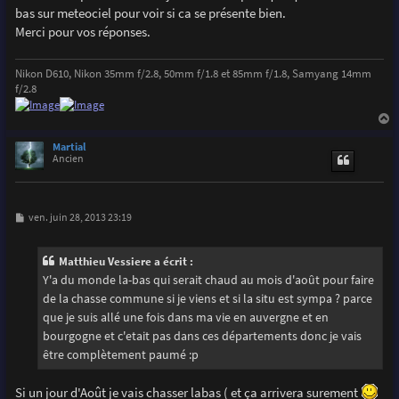
bas sur meteociel pour voir si ca se présente bien.
Merci pour vos réponses.
Nikon D610, Nikon 35mm f/2.8, 50mm f/1.8 et 85mm f/1.8, Samyang 14mm
f/2.8
a
u
Martial
t
Ancien
M
ven. juin 28, 2013 23:19
e
s
s
Matthieu Vessiere a écrit :
a
g
Y'a du monde la-bas qui serait chaud au mois d'août pour faire
e
de la chasse commune si je viens et si la situ est sympa ? parce
que je suis allé une fois dans ma vie en auvergne et en
bourgogne et c'etait pas dans ces départements donc je vais
être complètement paumé :p
Si un jour d'Août je vais chasser labas ( et ça arrivera surement