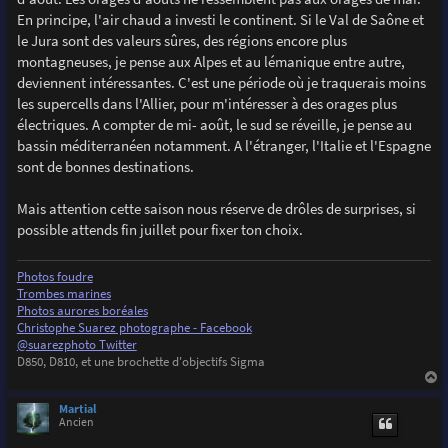
g
En principe, l'air chaud a investi le continent. Si le Val de Saône et
e
le Jura sont des valeurs sûres, des régions encore plus
montagneuses, je pense aux Alpes et au lémanique entre autre,
deviennent intéressantes. C'est une période où je traquerais moins
les supercells dans l'Allier, pour m'intéresser à des orages plus
électriques. A compter de mi- août, le sud se réveille, je pense au
bassin méditerranéen notamment. A l'étranger, l'Italie et l'Espagne
sont de bonnes destinations.
Mais attention cette saison nous réserve de drôles de surprises, si
possible attends fin juillet pour fixer ton choix.
Photos foudre
Trombes marines
Photos aurores boréales
Christophe Suarez photographe - Facebook
@suarezphoto Twitter
D850, D810, et une brochette d'objectifs Sigma
a
u
Martial
t
Ancien