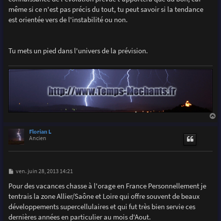
même si ce n'est pas précis du tout, tu peut savoir si la tendance
est orientée vers de l'instabilité ou non.
Tu mets un pied dans l'univers de la prévision.
a
u
Florian L
t
Ancien
M
ven. juin 28, 2013 14:21
e
s
Pour des vacances chasse à l'orage en France Personnellement je
s
tentrais la zone Allier/Saône et Loire qui offre souvent de beaux
a
g
développements supercellulaires et qui fut très bien servie ces
e
dernières années en particulier au mois d'Aout.