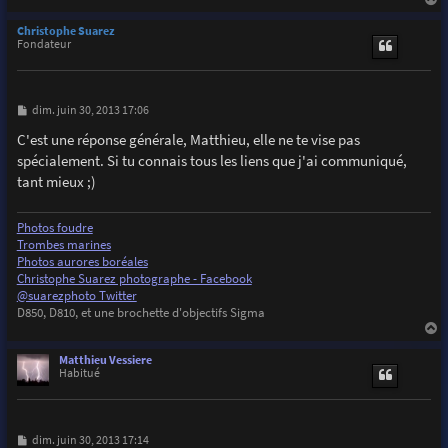
a
u
Christophe Suarez
t
Fondateur
M
dim. juin 30, 2013 17:06
e
s
C'est une réponse générale, Matthieu, elle ne te vise pas
s
spécialement. Si tu connais tous les liens que j'ai communiqué,
a
g
tant mieux ;)
e
Photos foudre
Trombes marines
Photos aurores boréales
Christophe Suarez photographe - Facebook
@suarezphoto Twitter
D850, D810, et une brochette d'objectifs Sigma
a
u
Matthieu Vessiere
t
Habitué
M
dim. juin 30, 2013 17:14