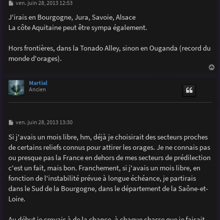
M
ven. juin 28, 2013 12:53
e
s
J'irais en Bourgogne, Jura, Savoie, Alsace
s
La côte Aquitaine peut être sympa également.
a
g
e
Hors frontières, dans la Tonado Alley, sinon en Ouganda (record du
monde d'orages).
a
u
Martial
t
Ancien
M
ven. juin 28, 2013 13:30
e
s
Si j'avais un mois libre, hm, déjà je choisirait des secteurs proches
s
de certains reliefs connus pour attirer les orages. Je ne connais pas
a
g
ou presque pas la France en dehors de mes secteurs de prédilection
e
c'est un fait, mais bon. Franchement, si j'avais un mois libre, en
fonction de l'instabilité prévue à longue échéance, je partirais
dans le Sud de la Bourgogne, dans le département de la Saône-et-
Loire.
Au début je croyais à de la chance, à chaque chasse que je faisait