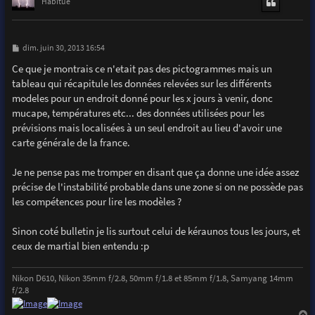
t
Habitué
M
dim. juin 30, 2013 16:54
e
s
Ce que je montrais ce n'etait pas des pictogrammes mais un
s
tableau qui récapitule les données relevées sur les différents
a
g
modeles pour un endroit donné pour les x jours à venir, donc
e
mucape, températures etc... des données utilisées pour les
prévisions mais localisées à un seul endroit au lieu d'avoir une
carte générale de la france.
Je ne pense pas me tromper en disant que ça donne une idée assez
précise de l'instabilité probable dans une zone si on ne possède pas
les compétences pour lire les modèles ?
Sinon coté bulletin je lis surtout celui de kéraunos tous les jours, et
ceux de martial bien entendu :p
Nikon D610, Nikon 35mm f/2.8, 50mm f/1.8 et 85mm f/1.8, Samyang 14mm
f/2.8