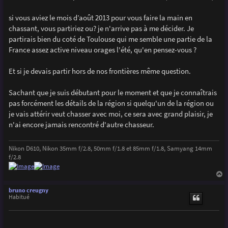
g
e
si vous aviez le mois d’août 2013 pour vous faire la main en
chassant, vous partiriez ou? je n'arrive pas à me décider. Je
partirais bien du coté de Toulouse qui me semble une partie de la
France assez active niveau orages l'été, qu'en pensez-vous ?
Et si je devais partir hors de nos frontières même question.
Sachant que je suis débutant pour le moment et que je connaîtrais
pas forcément les détails de la région si quelqu'un de la région ou
je vais attérir veut chasser avec moi, ce sera avec grand plaisir, je
n'ai encore jamais rencontré d'autre chasseur.
Nikon D610, Nikon 35mm f/2.8, 50mm f/1.8 et 85mm f/1.8, Samyang 14mm
f/2.8
a
u
bruno creugny
t
Habitué