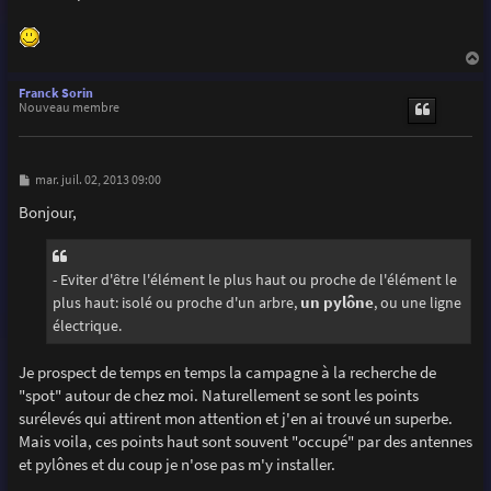
a
u
Franck Sorin
t
Nouveau membre
M
mar. juil. 02, 2013 09:00
e
s
Bonjour,
s
a
g
e
- Eviter d'être l'élément le plus haut ou proche de l'élément le
plus haut: isolé ou proche d'un arbre,
un pylône
, ou une ligne
électrique.
Je prospect de temps en temps la campagne à la recherche de
"spot" autour de chez moi. Naturellement se sont les points
surélevés qui attirent mon attention et j'en ai trouvé un superbe.
Mais voila, ces points haut sont souvent "occupé" par des antennes
et pylônes et du coup je n'ose pas m'y installer.