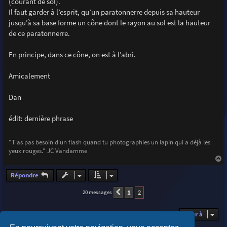
(courant de sol).
Il faut garder à l’esprit, qu’un paratonnerre depuis sa hauteur
jusqu’à sa base forme un cône dont le rayon au sol est la hauteur
de ce paratonnerre.
En principe, dans ce cône, on est à l’abri.
Amicalement
Dan
édit: dernière phrase
"T'as pas besoin d'un flash quand tu photographies un lapin qui a déjà les
yeux rouges." JC Vandamme
a
u
Répondre
t
1
2
20 messages
Précédente
Aller à