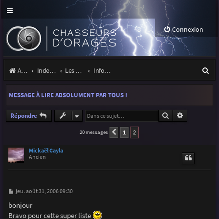
Connexion
R
Accueil
Index du forum
Les orages
Infos, projets et liens utiles à la communauté
e
MESSAGE À LIRE ABSOLUMENT PAR TOUS !
c
h
Rechercher
Recherche a
Répondre
e
1
2
20 messages
Précédente
r
Mickaël Cayla
Ancien
c
h
e
M
jeu. août 31, 2006 09:30
e
r
s
bonjour
s
Bravo pour cette super liste
a