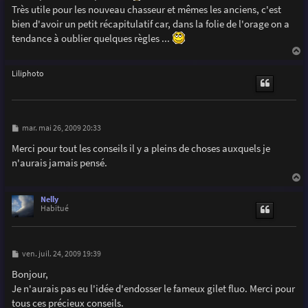
g
Très utile pour les nouveau chasseur et mêmes les anciens, c'est
e
bien d'avoir un petit récapitulatif car, dans la folie de l'orage on a
tendance à oublier quelques règles ...
a
u
Liliphoto
t
M
mar. mai 26, 2009 20:33
e
s
Merci pour tout les conseils il y a pleins de choses auxquels je
s
n'aurais jamais pensé.
a
g
e
a
u
Nelly
t
Habitué
M
ven. juil. 24, 2009 19:39
e
s
Bonjour,
s
Je n'aurais pas eu l'idée d'endosser le fameux gilet fluo. Merci pour
a
g
tous ces précieux conseils.
e