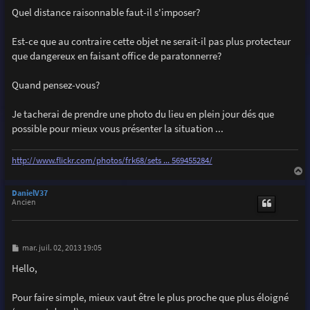
Quel distance raisonnable faut-il s'imposer?
Est-ce que au contraire cette objet ne serait-il pas plus protecteur
que dangereux en faisant office de paratonnerre?
Quand pensez-vous?
Je tacherai de prendre une photo du lieu en plein jour dés que
possible pour mieux vous présenter la situation ...
http://www.flickr.com/photos/frk68/sets ... 569455284/
a
u
DanielV37
t
Ancien
M
mar. juil. 02, 2013 19:05
e
s
Hello,
s
a
g
Pour faire simple, mieux vaut être le plus proche que plus éloigné
e