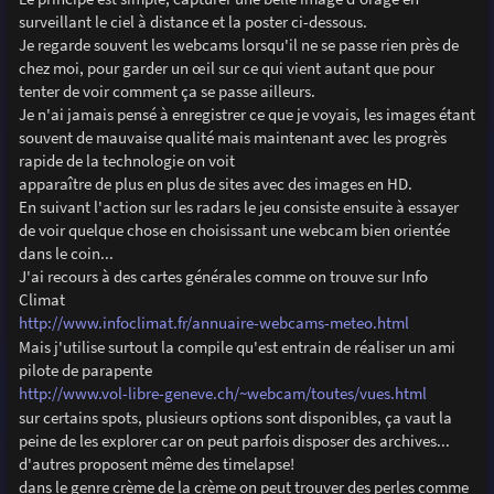
e
surveillant le ciel à distance et la poster ci-dessous.
Je regarde souvent les webcams lorsqu'il ne se passe rien près de
chez moi, pour garder un œil sur ce qui vient autant que pour
tenter de voir comment ça se passe ailleurs.
Je n'ai jamais pensé à enregistrer ce que je voyais, les images étant
souvent de mauvaise qualité mais maintenant avec les progrès
rapide de la technologie on voit
apparaître de plus en plus de sites avec des images en HD.
En suivant l'action sur les radars le jeu consiste ensuite à essayer
de voir quelque chose en choisissant une webcam bien orientée
dans le coin...
J'ai recours à des cartes générales comme on trouve sur Info
Climat
http://www.infoclimat.fr/annuaire-webcams-meteo.html
Mais j'utilise surtout la compile qu'est entrain de réaliser un ami
pilote de parapente
http://www.vol-libre-geneve.ch/~webcam/toutes/vues.html
sur certains spots, plusieurs options sont disponibles, ça vaut la
peine de les explorer car on peut parfois disposer des archives...
d'autres proposent même des timelapse!
dans le genre crème de la crème on peut trouver des perles comme