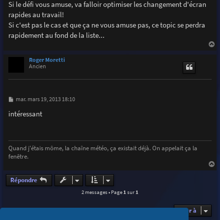
Si le défi vous amuse, va falloir optimiser les changement d'écran
rapides au travail!
Si c'est pas le cas et que ça ne vous amuse pas, ce topic se perdra
rapidement au fond de la liste...
a
u
Roger Moretti
t
Ancien
M
mar. mars 19, 2013 18:10
e
s
intéressant
s
a
g
e
Quand j'étais môme, la chaîne météo, ça existait déjà. On appelait ça la
fenêtre.
a
u
Répondre
t
2 messages • Page
1
sur
1
Aller à