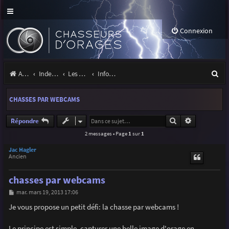
Connexion
R
Accueil
Index du forum
Les orages
Infos, projets et liens utiles à la communauté
e
CHASSES PAR WEBCAMS
c
h
Rechercher
Recherche a
Répondre
2 messages • Page
1
sur
1
e
r
Jac Hagler
Ancien
c
chasses par webcams
h
M
mar. mars 19, 2013 17:06
e
e
s
Je vous propose un petit défi: la chasse par webcams !
r
s
a
g
Le principe est simple, capturer une belle image d'orage en