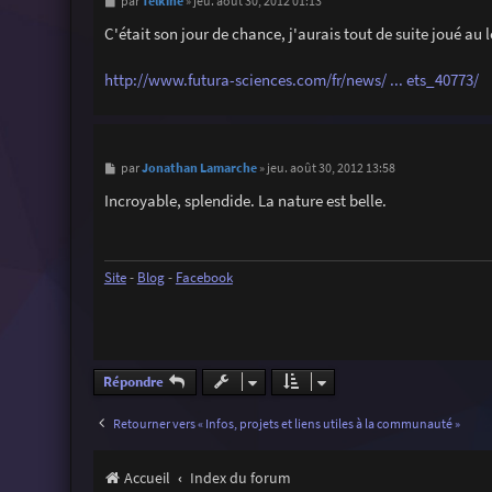
M
Telkine
par
»
jeu. août 30, 2012 01:13
e
s
C'était son jour de chance, j'aurais tout de suite joué au l
s
a
g
http://www.futura-sciences.com/fr/news/ ... ets_40773/
e
M
Jonathan Lamarche
par
»
jeu. août 30, 2012 13:58
e
s
Incroyable, splendide. La nature est belle.
s
a
g
e
Site
-
Blog
-
Facebook
Répondre
Retourner vers « Infos, projets et liens utiles à la communauté »
Accueil
Index du forum