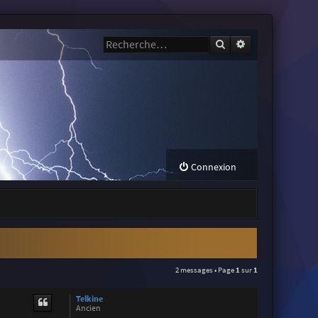
Rechercher
Recherche avanc
Connexion
2 messages • Page
1
sur
1
Telkine
Ancien