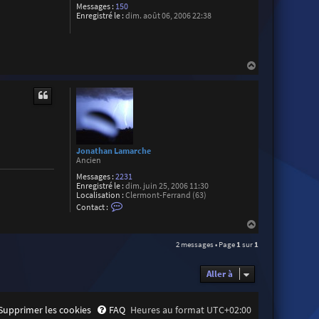
Messages :
150
Enregistré le :
dim. août 06, 2006 22:38
H
a
u
t
Jonathan Lamarche
Ancien
Messages :
2231
Enregistré le :
dim. juin 25, 2006 11:30
Localisation :
Clermont-Ferrand (63)
C
Contact :
o
n
H
t
a
a
2 messages • Page
1
sur
1
u
c
t
t
e
Aller à
r
J
o
n
Supprimer les cookies
FAQ
Heures au format
UTC+02:00
a