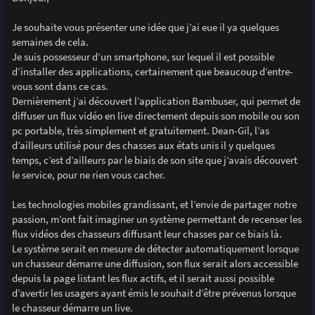
s
a
g
Je souhaite vous présenter une idée que j’ai eue il ya quelques
e
semaines de cela.
Je suis possesseur d’un smartphone, sur lequel il est possible
d’installer des applications, certainement que beaucoup d’entre-
vous sont dans ce cas.
Dernièrement j’ai découvert l’application Bambuser, qui permet de
diffuser un flux vidéo en live directement depuis son mobile ou son
pc portable, très simplement et gratuitement. Dean-Gil, l’as
d’ailleurs utilisé pour des chasses aux états unis il y quelques
temps, c’est d’ailleurs par le biais de son site que j’avais découvert
le service, pour ne rien vous cacher.
Les technologies mobiles grandissant, et l’envie de partager notre
passion, m’ont fait imaginer un système permettant de recenser les
flux vidéos des chasseurs diffusant leur chasses par ce biais là.
Le système serait en mesure de détecter automatiquement lorsque
un chasseur démarre une diffusion, son flux serait alors accessible
depuis la page listant les flux actifs, et il serait aussi possible
d’avertir les usagers ayant émis le souhait d’être prévenus lorsque
le chasseur démarre un live.