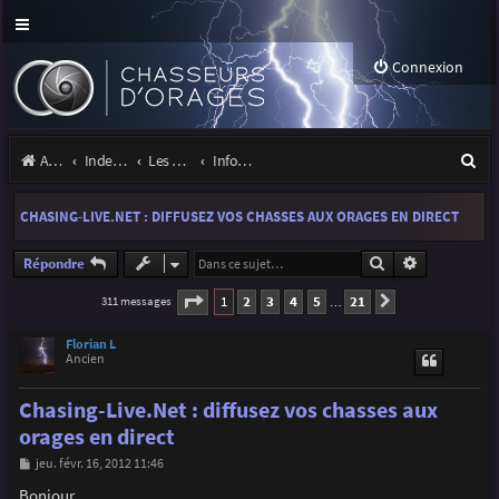
Connexion
R
Accueil
Index du forum
Les orages
Infos, projets et liens utiles à la communauté
e
CHASING-LIVE.NET : DIFFUSEZ VOS CHASSES AUX ORAGES EN DIRECT
c
h
Rechercher
Recherche a
Répondre
e
Page
1
sur
21
1
2
3
4
5
21
311 messages
Suivante
…
r
Florian L
c
Ancien
h
Chasing-Live.Net : diffusez vos chasses aux
e
orages en direct
r
M
jeu. févr. 16, 2012 11:46
e
s
Bonjour,