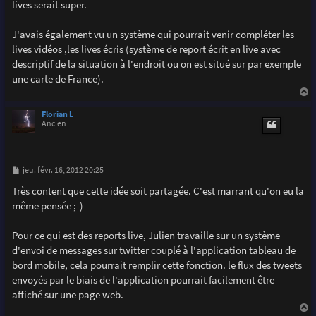
lives serait super.
J'avais également vu un système qui pourrait venir compléter les
lives vidéos ,les lives écris (système de report écrit en live avec
descriptif de la situation à l'endroit ou on est situé sur par exemple
une carte de France).
a
u
Florian L
t
Ancien
M
jeu. févr. 16, 2012 20:25
e
s
Très content que cette idée soit partagée. C'est marrant qu'on eu la
s
même pensée ;-)
a
g
e
Pour ce qui est des reports live, Julien travaille sur un système
d'envoi de messages sur twitter couplé à l'application tableau de
bord mobile, cela pourrait remplir cette fonction. le flux des tweets
envoyés par le biais de l'application pourrait facilement être
affiché sur une page web.