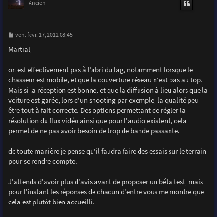
t
Ancien
M
ven. févr. 17, 2012 08:45
e
s
Martial,
s
a
g
on est effectivement pas à l’abri du lag, notamment lorsque le
e
chasseur est mobile, et que la couverture réseau n'est pas au top.
Mais si la réception est bonne, et que la diffusion à lieu alors que la
voiture est garée, lors d'un shooting par exemple, la qualité peu
être tout à fait correcte. Des options permettant de régler la
résolution du flux vidéo ainsi que pour l'audio existent, cela
permet de ne pas avoir besoin de trop de bande passante.
de toute manière je pense qu'il faudra faire des essais sur le terrain
pour se rendre compte.
J'attends d'avoir plus d'avis avant de proposer un béta test, mais
pour l'instant les réponses de chacun d'entre vous me montre que
cela est plutôt bien accueilli.