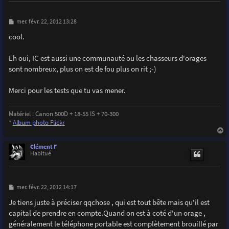
M
mer. févr. 22, 2012 13:28
e
s
cool.
s
a
g
Eh oui, IC est aussi une communauté ou les chasseurs d'orages
e
sont nombreux, plus on est de fou plus on rit ;-)
Merci pour les tests que tu vas mener.
Matériel : Canon 500D + 18-55 IS + 70-300
*
Album photo Flickr
a
u
Clément F
t
Habitué
M
mer. févr. 22, 2012 14:17
e
s
Je tiens juste à préciser qqchose , qui est tout bête mais qu'il est
s
capital de prendre en compte.Quand on est à coté d'un orage ,
a
g
généralement le téléphone portable est complètement brouillé par
e