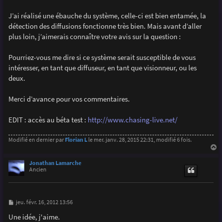
J’ai réalisé une ébauche du système, celle-ci est bien entamée, la
détection des diffusions fonctionne très bien. Mais avant d’aller
plus loin, j’aimerais connaître votre avis sur la question :
Pourriez-vous me dire si ce système serait susceptible de vous
intéresser, en tant que diffuseur, en tant que visionneur, ou les
deux.
Merci d’avance pour vos commentaires.
EDIT : accès au béta test :
http://www.chasing-live.net/
Modifié en dernier par
Florian L
le mer. janv. 28, 2015 22:31, modifié 6 fois.
a
u
Jonathan Lamarche
t
Ancien
M
jeu. févr. 16, 2012 13:56
e
s
Une idée, j'aime.
s