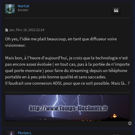
a
u
Martial
t
Ancien
M
jeu. févr. 16, 2012 22:14
e
s
Oh yes, l'idée me plait beaucoup, en tant que diffuseur voire
s
visionneur.
a
g
e
Mais bon, à l'heure d'aujourd'hui, je crois que la technologie n'est
pas encore assez évoluée ( en tout cas, pas à la portée de n'importe
quel porte monnaie ) pour faire du streaming depuis un téléphone
portable en à peu près bonne qualité et sans saccades.
Il faudrait une connexion ADSL pour que ce soit possible. Mais là.. ?
a
u
Florian L