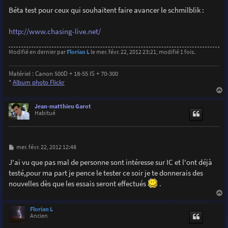
e
s
Béta test pour ceux qui souhaitent faire avancer le schmilblik :
s
a
g
http://www.chasing-live.net/
e
Modifié en dernier par
Florian L
le mer. févr. 22, 2012 23:21, modifié 1 fois.
Matériel : Canon 500D + 18-55 IS + 70-300
*
Album photo Flickr
a
u
Jean-matthieu Garot
t
Habitué
M
mer. févr. 22, 2012 12:48
e
s
J'ai vu que pas mal de personne sont intéresse sur IC et l'ont déjà
s
testé,pour ma part je pence le tester ce soir je te donnerais des
a
g
nouvelles dès que les essais seront effectués
.
e
a
u
Florian L
t
Ancien