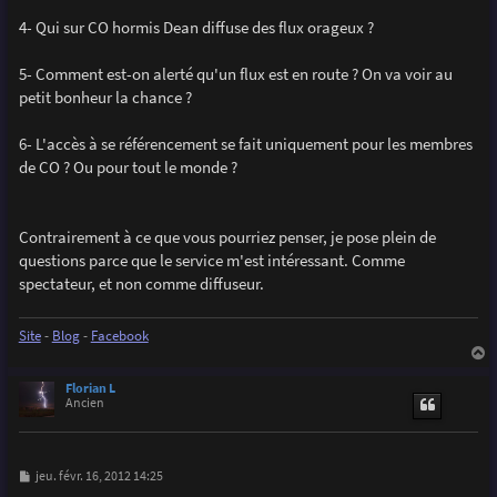
4- Qui sur CO hormis Dean diffuse des flux orageux ?
5- Comment est-on alerté qu'un flux est en route ? On va voir au
petit bonheur la chance ?
6- L'accès à se référencement se fait uniquement pour les membres
de CO ? Ou pour tout le monde ?
Contrairement à ce que vous pourriez penser, je pose plein de
questions parce que le service m'est intéressant. Comme
spectateur, et non comme diffuseur.
Site
-
Blog
-
Facebook
a
u
Florian L
t
Ancien
M
jeu. févr. 16, 2012 14:25
e