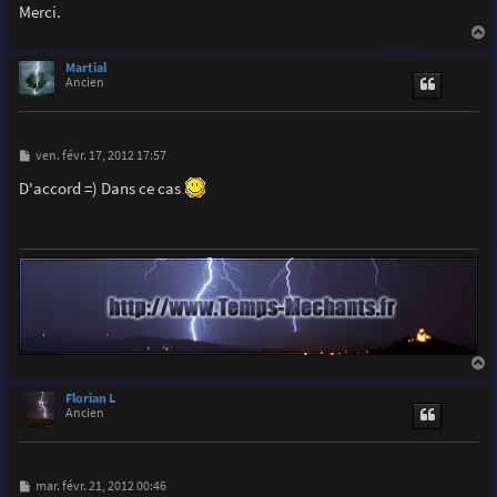
Merci.
a
u
Martial
t
Ancien
M
ven. févr. 17, 2012 17:57
e
s
D'accord =) Dans ce cas
s
a
g
e
a
u
Florian L
t
Ancien
M
mar. févr. 21, 2012 00:46