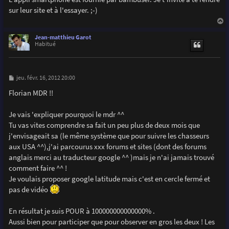
s
sur leur site et à l'essayer. ;-)
a
g
e
a
u
Jean-matthieu Garot
t
Habitué
M
jeu. févr. 16, 2012 20:00
e
s
Florian MDR !!
s
a
g
Je vais 'expliquer pourquoi le mdr ^^
e
Tu vas vites comprendre sa fait un peu plus de deux mois que
j'envisageait sa (le même système que pour suivre les chasseurs
aux USA ^^),j'ai parcourus xxx forums et sites (dont des forums
anglais merci au traducteur google ^^ )mais je n'ai jamais trouvé
comment faire ^^ !
Je voulais proposer google latitude mais c'est en cercle fermé et
pas de vidéo
En résultat je suis POUR à 100000000000000% .
Aussi bien pour participer que pour observer en gros les deux ! Les