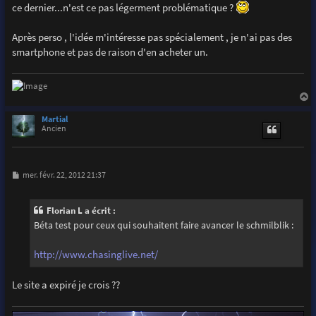
ce dernier...n'est ce pas légerment problématique ?
Après perso , l'idée m'intéresse pas spécialement , je n'ai pas des
smartphone et pas de raison d'en acheter un.
a
u
Martial
t
Ancien
M
mer. févr. 22, 2012 21:37
e
s
s
Florian L a écrit :
a
g
Béta test pour ceux qui souhaitent faire avancer le schmilblik :
e
http://www.chasinglive.net/
Le site a expiré je crois ??