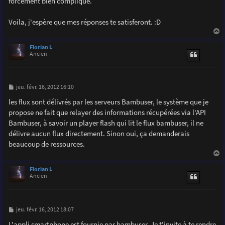
forcément bien compliqué.
Voila, j'espère que mes réponses te satisferont. :D
a
u
Florian L
t
Ancien
M
jeu. févr. 16, 2012 16:10
e
s
les flux sont délivrés par les serveurs Bambuser, le système que je
s
propose ne fait que relayer des informations récupérées via l'API
a
g
Bambuser, à savoir un player flash qui lit le flux bambuser, il ne
e
délivre aucun flux directement. Sinon oui, ça demanderais
beaucoup de ressources.
a
u
Florian L
t
Ancien
M
jeu. févr. 16, 2012 18:07
e
s
L'appli smartphone est fournie par bambuser. Je t'invite à te rendre