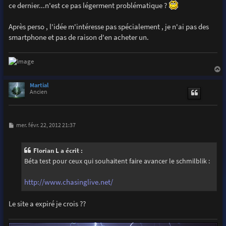
ce dernier...n'est ce pas légerment problématique ?
Après perso , l'idée m'intéresse pas spécialement , je n'ai pas des
smartphone et pas de raison d'en acheter un.
a
u
Martial
t
Ancien
M
mer. févr. 22, 2012 21:37
e
s
s
Florian L a écrit :
a
g
Béta test pour ceux qui souhaitent faire avancer le schmilblik :
e
http://www.chasinglive.net/
Le site a expiré je crois ??