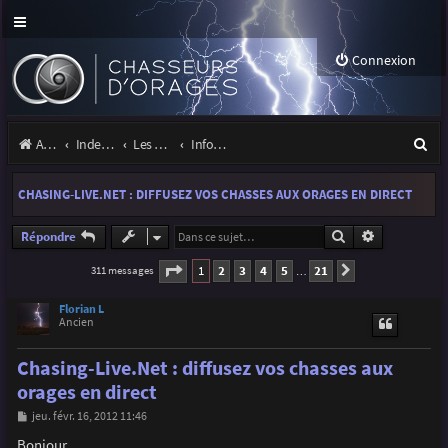
Connexion
R
Accueil
Index du forum
Les orages
Infos, projets et liens utiles à la communauté
e
CHASING-LIVE.NET : DIFFUSEZ VOS CHASSES AUX ORAGES EN DIRECT
c
h
Rechercher
Recherche a
Répondre
e
Page
1
sur
21
1
2
3
4
5
21
311 messages
Suivante
…
r
Florian L
c
Ancien
h
Chasing-Live.Net : diffusez vos chasses aux
e
orages en direct
r
M
jeu. févr. 16, 2012 11:46
e
s
Bonjour,