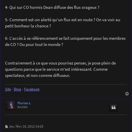
4- Qui sur CO hormis Dean diffuse des flux orageux ?
5- Comment est-on alerté qu'un flux est en route ? On va voir au
petit bonheur la chance ?
6- L'accès à se référencement se fait uniquement pour les membres
de CO ? Ou pour tout le monde ?
Contrairement à ce que vous pourriez penser, je pose plein de
questions parce que le service m'est intéressant. Comme
spectateur, et non comme diffuseur.
Site
-
Blog
-
Facebook
a
u
Florian L
t
Ancien
M
jeu. févr. 16, 2012 14:25
e