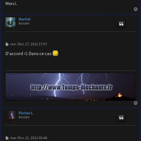
Merci.
a
u
Martial
t
Ancien
M
ven. févr. 17, 2012 17:57
e
s
D'accord =) Dans ce cas
s
a
g
e
a
u
Florian L
t
Ancien
M
mar. févr. 21, 2012 00:46