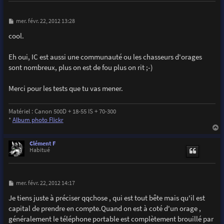
M
mer. févr. 22, 2012 13:28
e
s
cool.
s
a
g
Eh oui, IC est aussi une communauté ou les chasseurs d'orages
e
sont nombreux, plus on est de fou plus on rit ;-)
Merci pour les tests que tu vas mener.
Matériel : Canon 500D + 18-55 IS + 70-300
*
Album photo Flickr
a
u
Clément F
t
Habitué
M
mer. févr. 22, 2012 14:17
e
s
Je tiens juste à préciser qqchose , qui est tout bête mais qu'il est
s
capital de prendre en compte.Quand on est à coté d'un orage ,
a
g
généralement le téléphone portable est complètement brouillé par
e