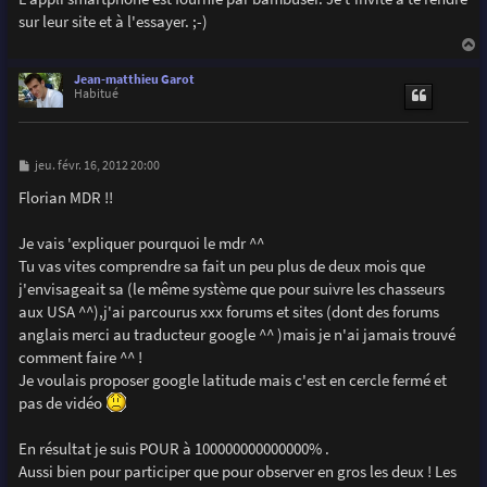
s
sur leur site et à l'essayer. ;-)
a
g
e
a
u
Jean-matthieu Garot
t
Habitué
M
jeu. févr. 16, 2012 20:00
e
s
Florian MDR !!
s
a
g
Je vais 'expliquer pourquoi le mdr ^^
e
Tu vas vites comprendre sa fait un peu plus de deux mois que
j'envisageait sa (le même système que pour suivre les chasseurs
aux USA ^^),j'ai parcourus xxx forums et sites (dont des forums
anglais merci au traducteur google ^^ )mais je n'ai jamais trouvé
comment faire ^^ !
Je voulais proposer google latitude mais c'est en cercle fermé et
pas de vidéo
En résultat je suis POUR à 100000000000000% .
Aussi bien pour participer que pour observer en gros les deux ! Les