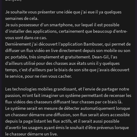
s
a
g
Je souhaite vous présenter une idée que j’ai eue il ya quelques
e
semaines de cela.
Je suis possesseur d’un smartphone, sur lequel il est possible
d’installer des applications, certainement que beaucoup d’entre-
vous sont dans ce cas.
Dernièrement j’ai découvert l’application Bambuser, qui permet de
diffuser un flux vidéo en live directement depuis son mobile ou son
pc portable, très simplement et gratuitement. Dean-Gil, l’as
d’ailleurs utilisé pour des chasses aux états unis il y quelques
temps, c’est d’ailleurs par le biais de son site que j’avais découvert
le service, pour ne rien vous cacher.
Les technologies mobiles grandissant, et l’envie de partager notre
passion, m’ont fait imaginer un système permettant de recenser les
flux vidéos des chasseurs diffusant leur chasses par ce biais là.
Le système serait en mesure de détecter automatiquement lorsque
un chasseur démarre une diffusion, son flux serait alors accessible
depuis la page listant les flux actifs, et il serait aussi possible
d’avertir les usagers ayant émis le souhait d’être prévenus lorsque
le chasseur démarre un live.