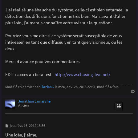
J’ai réalisé une ébauche du système, celle-ci est bien entamée, la
détection des diffusions fonctionne très bien. Mais avant d’aller
plus loin, j’aimerais connaître votre avis sur la question :
Pourriez-vous me dire si ce système serait susceptible de vous
intéresser, en tant que diffuseur, en tant que visionneur, ou les
deux.
Merci d’avance pour vos commentaires.
EDIT : accès au béta test :
http://www.chasing-live.net/
Modifié en dernier par
Florian L
le mer. janv. 28, 2015 22:31, modifié 6 fois.
a
u
Jonathan Lamarche
t
Ancien
M
jeu. févr. 16, 2012 13:56
e
s
Une idée, j'aime.
s