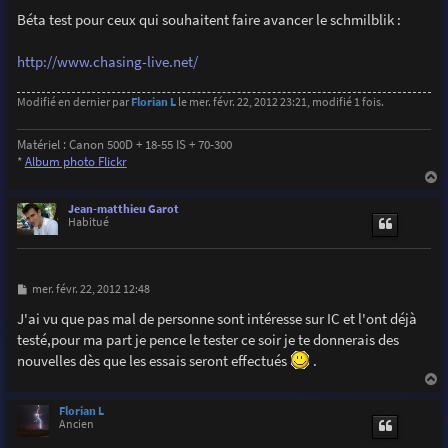
e
s
Béta test pour ceux qui souhaitent faire avancer le schmilblik :
s
a
g
http://www.chasing-live.net/
e
Modifié en dernier par
Florian L
le mer. févr. 22, 2012 23:21, modifié 1 fois.
Matériel : Canon 500D + 18-55 IS + 70-300
*
Album photo Flickr
a
u
Jean-matthieu Garot
t
Habitué
M
mer. févr. 22, 2012 12:48
e
s
J'ai vu que pas mal de personne sont intéresse sur IC et l'ont déjà
s
testé,pour ma part je pence le tester ce soir je te donnerais des
a
g
nouvelles dès que les essais seront effectués
.
e
a
u
Florian L
t
Ancien