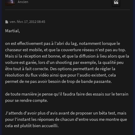
t
Ancien
M
ven. févr. 17, 2012 08:45
e
s
Martial,
s
a
g
on est effectivement pas à l’abri du lag, notamment lorsque le
e
chasseur est mobile, et que la couverture réseau n'est pas au top.
Mais si la réception est bonne, et que la diffusion à lieu alors que la
voiture est garée, lors d'un shooting par exemple, la qualité peu
être tout à fait correcte. Des options permettant de régler la
résolution du flux vidéo ainsi que pour l'audio existent, cela
permet de ne pas avoir besoin de trop de bande passante.
de toute manière je pense qu'il faudra faire des essais sur le terrain
pour se rendre compte.
J'attends d'avoir plus d'avis avant de proposer un béta test, mais
pour l'instant les réponses de chacun d'entre vous me montre que
cela est plutôt bien accueilli.