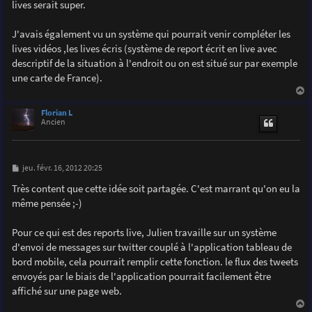
lives serait super.
J'avais également vu un système qui pourrait venir compléter les
lives vidéos ,les lives écris (système de report écrit en live avec
descriptif de la situation à l'endroit ou on est situé sur par exemple
une carte de France).
a
u
Florian L
t
Ancien
M
jeu. févr. 16, 2012 20:25
e
s
Très content que cette idée soit partagée. C'est marrant qu'on eu la
s
même pensée ;-)
a
g
e
Pour ce qui est des reports live, Julien travaille sur un système
d'envoi de messages sur twitter couplé à l'application tableau de
bord mobile, cela pourrait remplir cette fonction. le flux des tweets
envoyés par le biais de l'application pourrait facilement être
affiché sur une page web.