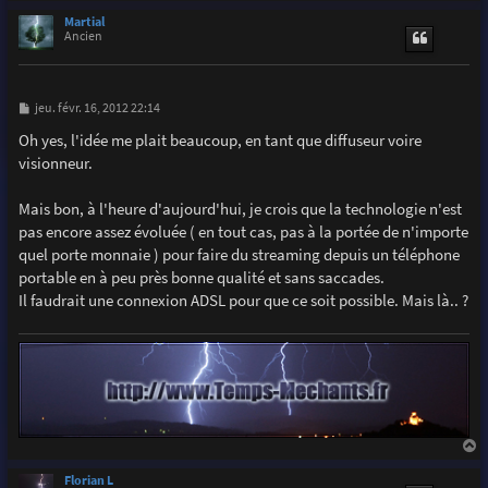
a
u
Martial
t
Ancien
M
jeu. févr. 16, 2012 22:14
e
s
Oh yes, l'idée me plait beaucoup, en tant que diffuseur voire
s
visionneur.
a
g
e
Mais bon, à l'heure d'aujourd'hui, je crois que la technologie n'est
pas encore assez évoluée ( en tout cas, pas à la portée de n'importe
quel porte monnaie ) pour faire du streaming depuis un téléphone
portable en à peu près bonne qualité et sans saccades.
Il faudrait une connexion ADSL pour que ce soit possible. Mais là.. ?
a
u
Florian L