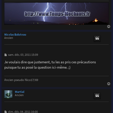
a
u
Nicolas Baluteau
t
Ancien
M
sam. déc. 03, 2011 15:09
e
s
Je voulais dire que justement, tu les as pris ces précautions
s
puisque tu as posé la question ici-même. ;)
a
g
e
Ancien pseudo Nico17/69
a
u
Martial
t
Ancien
M
dim. déc. 04, 2011 16:00