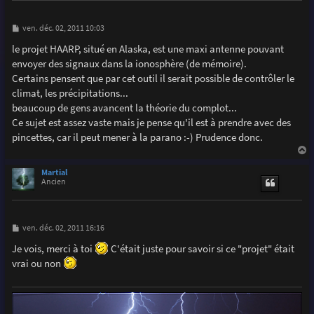
M
ven. déc. 02, 2011 10:03
e
s
le projet HAARP, situé en Alaska, est une maxi antenne pouvant
s
envoyer des signaux dans la ionosphère (de mémoire).
a
g
Certains pensent que par cet outil il serait possible de contrôler le
e
climat, les précipitations...
beaucoup de gens avancent la théorie du complot...
Ce sujet est assez vaste mais je pense qu'il est à prendre avec des
pincettes, car il peut mener à la parano :-) Prudence donc.
a
u
Martial
t
Ancien
M
ven. déc. 02, 2011 16:16
e
s
Je vois, merci à toi
C'était juste pour savoir si ce "projet" était
s
vrai ou non
a
g
e