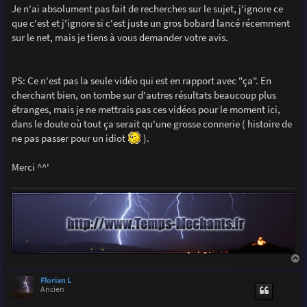
Je n'ai absolument pas fait de recherches sur le sujet, j'ignore ce
que c'est et j'ignore si c'est juste un gros bobard lancé récemment
sur le net, mais je tiens à vous demander votre avis.
PS: Ce n'est pas la seule vidéo qui est en rapport avec "ça". En
cherchant bien, on tombe sur d'autres résultats beaucoup plus
étranges, mais je ne mettrais pas ces vidéos pour le moment ici,
dans le doute où tout ça serait qu'une grosse connerie ( histoire de
ne pas passer pour un idiot
).
Merci ^^'
a
u
Florian L
t
Ancien