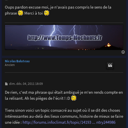
e
s
Oups pardon excuse moi, je n'avais pas compris le sens de la
s
phrase
Merci à toi
a
g
e
a
u
Nicolas Baluteau
t
Ancien
M
dim. déc. 04, 2011 18:09
e
s
De rien, c'est ma phrase qui était ambiguë je m'en rends compte en
s
la relisant. Ah les pièges de l'écrit ! :D
a
g
e
Tiens sinon voici un topic consacré au sujet où il se dit des choses
intéressantes au-delà des lieux communs, histoire de mieux se faire
une idée :
http://forums.infoclimat.fr/topic/14193 ... ntry244986