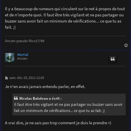
Il y a beaucoup de rumeurs qui circulent sur le net à propos de tout
et de n'importe quoi. Il faut être très vigilant et ne pas partager ou
buzzer sans avoir fait un minimum de vérifications... ce que tu as
fait. ;)
Ancien pseudo Nico17/69
a
u
Martial
t
Ancien
M
sam. déc. 03, 2011 12:05
e
s
Je n'en avais jamais entendu parler, en effet.
s
a
g
Nicolas Baluteau a écrit :
e
Il faut être très vigilant et ne pas partager ou buzzer sans avoir
fait un minimum de vérifications... ce que tu as fait. ;)
A vrai dire, je ne sais pas trop comment je dois le prendre =)