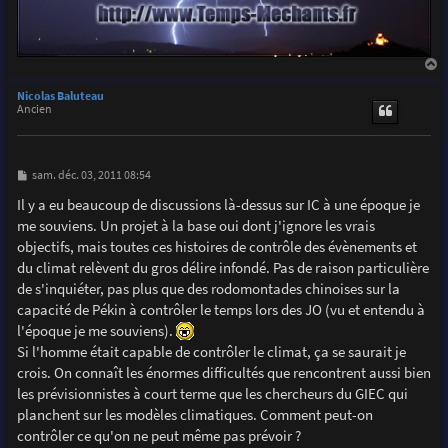
a
u
Nicolas Baluteau
t
Ancien
M
sam. déc. 03, 2011 08:54
e
s
Il y a eu beaucoup de discussions là-dessus sur IC à une époque je
s
me souviens. Un projet à la base oui dont j'ignore les vrais
a
g
objectifs, mais toutes ces histoires de contrôle des évènements et
e
du climat relèvent du gros délire infondé. Pas de raison particulière
de s'inquiéter, pas plus que des rodomontades chinoises sur la
capacité de Pékin à contrôler le temps lors des JO (vu et entendu à
l'époque je me souviens).
Si l'homme était capable de contrôler le climat, ça se saurait je
crois. On connaît les énormes difficultés que rencontrent aussi bien
les prévisionnistes à court terme que les chercheurs du GIEC qui
planchent sur les modèles climatiques. Comment peut-on
contrôler ce qu'on ne peut même pas prévoir ?