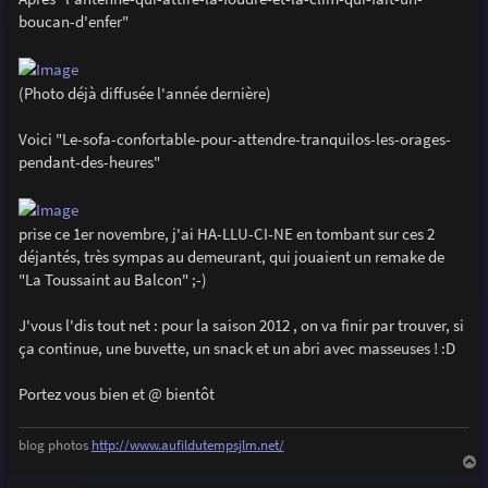
e
boucan-d'enfer"
(Photo déjà diffusée l'année dernière)
Voici "Le-sofa-confortable-pour-attendre-tranquilos-les-orages-
pendant-des-heures"
prise ce 1er novembre, j'ai HA-LLU-CI-NE en tombant sur ces 2
déjantés, très sympas au demeurant, qui jouaient un remake de
"La Toussaint au Balcon" ;-)
J'vous l'dis tout net : pour la saison 2012 , on va finir par trouver, si
ça continue, une buvette, un snack et un abri avec masseuses ! :D
Portez vous bien et @ bientôt
blog photos
http://www.aufildutempsjlm.net/
a