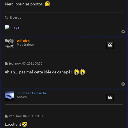
Merci pour les photos.
Cyril Leroy
a
u
Will Hien
t
Modérateur
M
jeu. nov. 03, 2011 00:30
e
s
Ah ah... pas mal cette idée de canapé !!
s
a
g
e
a
u
Jonathan Lamarche
t
Ancien
M
ven. nov. 04, 2011 09:57
e
s
Excellent
s