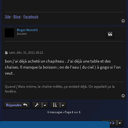
a
g
e
Site
-
Blog
-
Facebook
a
u
Roger Moretti
t
Ancien
M
sam. déc. 31, 2011 18:12
e
s
bon j'ai déjà acheté un chapiteau . J'ai déjà une table et des
s
chaises. Il manque la boisson ; on de l'eau ( du ciel ) à gogo si l'on
a
g
veut .
e
Quand j'étais môme, la chaîne météo, ça existait déjà. On appelait ça la
fenêtre.
a
u
Répondre
t
6 messages • Page
1
sur
1
Aller à