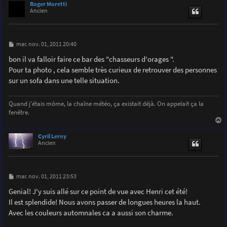
u
Roger Moretti
t
Ancien
M
mar. nov. 01, 2011 20:40
e
s
bon il va falloir faire ce bar des "chasseurs d'orages ".
s
Pour ta photo , cela semble très curieux de retrouver des personnes
a
g
sur un sofa dans une telle situation.
e
Quand j'étais môme, la chaîne météo, ça existait déjà. On appelait ça la
fenêtre.
a
u
Cyril Leroy
t
Ancien
M
mar. nov. 01, 2011 23:53
e
s
Genial! J'y suis allé sur ce point de vue avec Henri cet été!
s
Il est splendide! Nous avons passer de longues heures la haut.
a
g
Avec les couleurs automnales ca a aussi son charme.
e