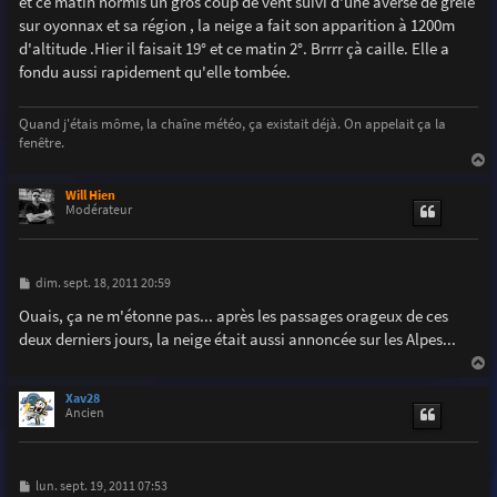
et ce matin hormis un gros coup de vent suivi d'une averse de grêle
a
g
sur oyonnax et sa région , la neige a fait son apparition à 1200m
e
d'altitude .Hier il faisait 19° et ce matin 2°. Brrrr çà caille. Elle a
fondu aussi rapidement qu'elle tombée.
Quand j'étais môme, la chaîne météo, ça existait déjà. On appelait ça la
fenêtre.
a
u
Will Hien
t
Modérateur
M
dim. sept. 18, 2011 20:59
e
s
Ouais, ça ne m'étonne pas... après les passages orageux de ces
s
deux derniers jours, la neige était aussi annoncée sur les Alpes...
a
g
e
a
u
Xav28
t
Ancien
M
lun. sept. 19, 2011 07:53