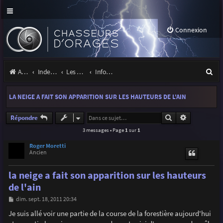
Connexion
R
Accueil
Index du forum
Les orages
Infos, projets et liens utiles à la communauté
e
LA NEIGE A FAIT SON APPARITION SUR LES HAUTEURS DE L'AIN
c
h
Rechercher
Recherche a
Répondre
3 messages • Page
1
sur
1
e
r
Roger Moretti
Ancien
c
la neige a fait son apparition sur les hauteurs
h
de l'ain
e
M
dim. sept. 18, 2011 20:34
r
e
s
Je suis allé voir une partie de la course de la forestière aujourd'hui
s