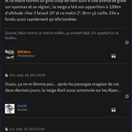
et ce matin hormis un gros coup de vent suivi d'une averse de grêle
a
g
sur oyonnax et sa région , la neige a fait son apparition à 1200m
e
d'altitude .Hier il faisait 19° et ce matin 2°. Brrrr çà caille. Elle a
fondu aussi rapidement qu'elle tombée.
Quand j'étais môme, la chaîne météo, ça existait déjà. On appelait ça la
fenêtre.
a
u
Will Hien
t
Modérateur
M
dim. sept. 18, 2011 20:59
e
s
Ouais, ça ne m'étonne pas... après les passages orageux de ces
s
deux derniers jours, la neige était aussi annoncée sur les Alpes...
a
g
e
a
u
Xav28
t
Ancien
M
lun. sept. 19, 2011 07:53