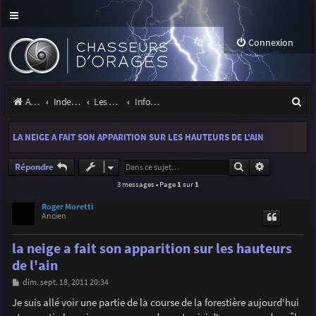
Connexion
R
Accueil
Index du forum
Les orages
Infos, projets et liens utiles à la communauté
e
LA NEIGE A FAIT SON APPARITION SUR LES HAUTEURS DE L'AIN
c
h
Rechercher
Recherche a
Répondre
3 messages • Page
1
sur
1
e
r
Roger Moretti
Ancien
c
la neige a fait son apparition sur les hauteurs
h
de l'ain
e
M
dim. sept. 18, 2011 20:34
r
e
s
Je suis allé voir une partie de la course de la forestière aujourd'hui
s