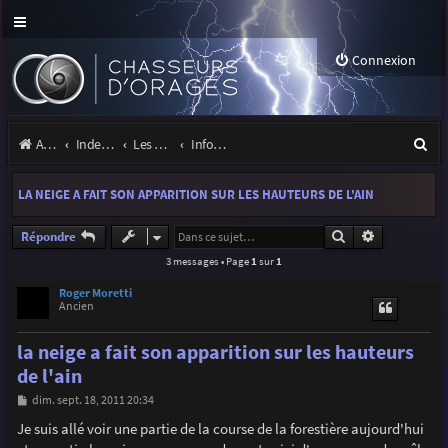
Connexion
R
Accueil
Index du forum
Les orages
Infos, projets et liens utiles à la communauté
e
LA NEIGE A FAIT SON APPARITION SUR LES HAUTEURS DE L'AIN
c
h
Rechercher
Recherche a
Répondre
3 messages • Page
1
sur
1
e
r
Roger Moretti
Ancien
c
la neige a fait son apparition sur les hauteurs
h
de l'ain
e
M
dim. sept. 18, 2011 20:34
r
e
s
Je suis allé voir une partie de la course de la forestière aujourd'hui
s