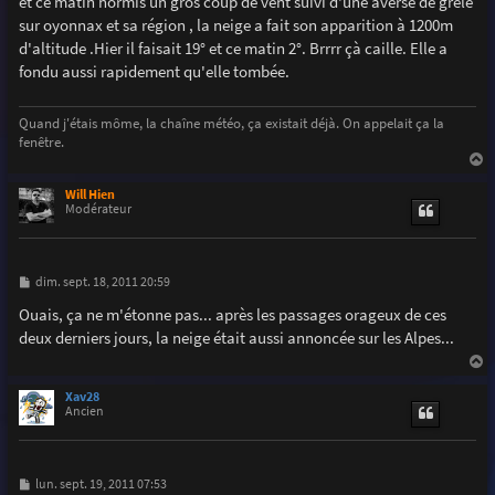
et ce matin hormis un gros coup de vent suivi d'une averse de grêle
a
g
sur oyonnax et sa région , la neige a fait son apparition à 1200m
e
d'altitude .Hier il faisait 19° et ce matin 2°. Brrrr çà caille. Elle a
fondu aussi rapidement qu'elle tombée.
Quand j'étais môme, la chaîne météo, ça existait déjà. On appelait ça la
fenêtre.
a
u
Will Hien
t
Modérateur
M
dim. sept. 18, 2011 20:59
e
s
Ouais, ça ne m'étonne pas... après les passages orageux de ces
s
deux derniers jours, la neige était aussi annoncée sur les Alpes...
a
g
e
a
u
Xav28
t
Ancien
M
lun. sept. 19, 2011 07:53