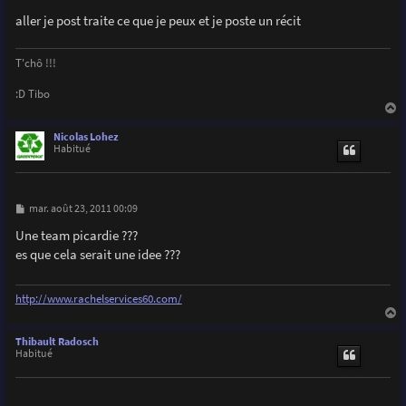
aller je post traite ce que je peux et je poste un récit
T'chô !!!
:D Tibo
a
u
Nicolas Lohez
t
Habitué
M
mar. août 23, 2011 00:09
e
s
Une team picardie ???
s
es que cela serait une idee ???
a
g
e
http://www.rachelservices60.com/
a
u
Thibault Radosch
t
Habitué