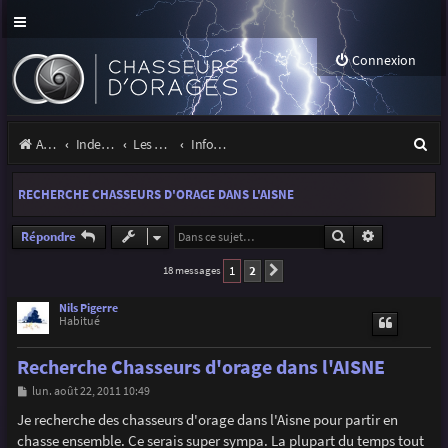
Connexion
R
Accueil
Index du forum
Les orages
Infos, projets et liens utiles à la communauté
e
RECHERCHE CHASSEURS D'ORAGE DANS L'AISNE
c
h
Rechercher
Recherche a
Répondre
e
1
2
18 messages
Suivante
r
Nils Pigerre
Habitué
c
h
Recherche Chasseurs d'orage dans l'AISNE
e
M
lun. août 22, 2011 10:49
e
r
s
Je recherche des chasseurs d'orage dans l'Aisne pour partir en
s
chasse ensemble. Ce serais super sympa. La plupart du temps tout
a