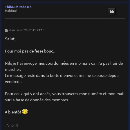
a
u
Thibault Radosch
t
Habitué
M
dim. août 28, 2011 23:10
e
s
Salut,
s
a
g
Pour moi pas de fesse bouc...
e
Nils je t'ai envoyé mes coordonnées en mp mais ca n'a pas l'air de
marcher,
Le message reste dans la boite d'envoi et rien ne se passe depuis
vendredi.
Pour ceux qui y ont accès, vous trouverez mon numéro et mon mail
sur la base de donnée des membres.
A bientôt
T'chô !!!