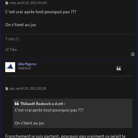
M
mar. août 23, 2011 01:03
e
s
C'est vrai après tout pourquoi pas ???
s
a
g
On s'tient au jus
e
T'chô !!!
:D Tibo
a
u
Nils Pigerre
t
Habitué
M
jeu. août 25, 2011 00:28
e
s
s
Thibault Radosch a écrit :
a
g
C'est vrai après tout pourquoi pas ???
e
On s'tient au jus
Franchement je suis partant, pourquoi pas vraiment ce serait le