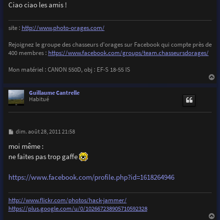
Ciao ciao les amis !
site :
http://www.photo-orages.com/
Rejoignez le groupe des chasseurs d'orages sur Facebook qui compte près de
400 membres :
https://www.facebook.com/groups/team.chasseursdorages/
Mon matériel : CANON 550D, obj : EF-S 18-55 IS
a
u
Guillaume Cantrelle
t
Habitué
M
dim. août 28, 2011 21:58
e
s
moi même :
s
ne faites pas trop gaffe
a
g
e
https://www.facebook.com/profile.php?id=1618264946
http://www.flickr.com/photos/hack-jammer/
https://plus.google.com/u/0/102667238905710592328