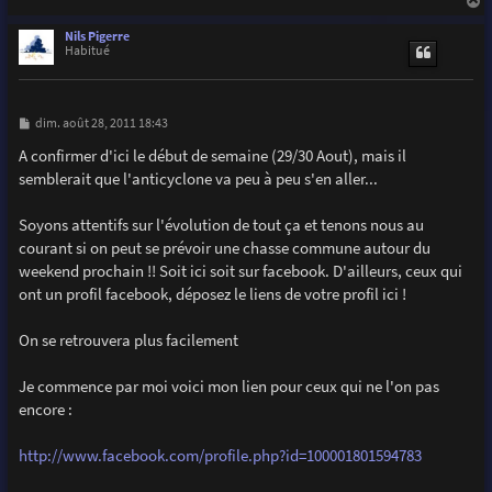
a
u
Nils Pigerre
t
Habitué
M
dim. août 28, 2011 18:43
e
s
A confirmer d'ici le début de semaine (29/30 Aout), mais il
s
semblerait que l'anticyclone va peu à peu s'en aller...
a
g
e
Soyons attentifs sur l'évolution de tout ça et tenons nous au
courant si on peut se prévoir une chasse commune autour du
weekend prochain !! Soit ici soit sur facebook. D'ailleurs, ceux qui
ont un profil facebook, déposez le liens de votre profil ici !
On se retrouvera plus facilement
Je commence par moi voici mon lien pour ceux qui ne l'on pas
encore :
http://www.facebook.com/profile.php?id=100001801594783