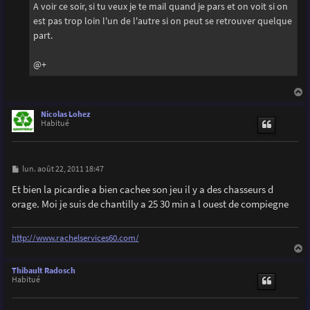
A voir ce soir, si tu veux je te mail quand je pars et on voit si on
est pas trop loin l'un de l'autre si on peut se retrouver quelque
part.
@+
a
u
Nicolas Lohez
t
Habitué
M
lun. août 22, 2011 18:47
e
s
Et bien la picardie a bien cachee son jeu il y a des chasseurs d
s
orage. Moi je suis de chantilly a 25 30 min a l ouest de compiegne
a
g
e
http://www.rachelservices60.com/
a
u
Thibault Radosch
t
Habitué