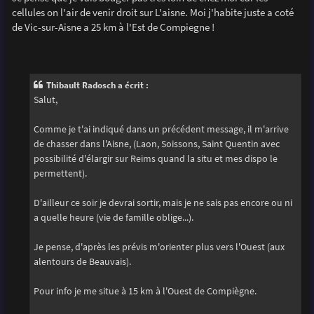
s
cellules on l'air de venir droit sur L'aisne. Moi j'habite juste a coté
a
g
de Vic-sur-Aisne a 25 km à l'Est de Compiegne !
e
Thibault Radosch a écrit :
Salut,
Comme je t'ai indiqué dans un précédent message, il m'arrive
de chasser dans l'Aisne, (Laon, Soissons, Saint Quentin avec
possibilité d'élargir sur Reims quand la situ et mes dispo le
permettent).
D'ailleur ce soir je devrai sortir, mais je ne sais pas encore ou ni
a quelle heure (vie de famille oblige...).
Je pense, d'après les prévis m'orienter plus vers l'Ouest (aux
alentours de Beauvais).
Pour info je me situe à 15 km à l'Ouest de Compiègne.