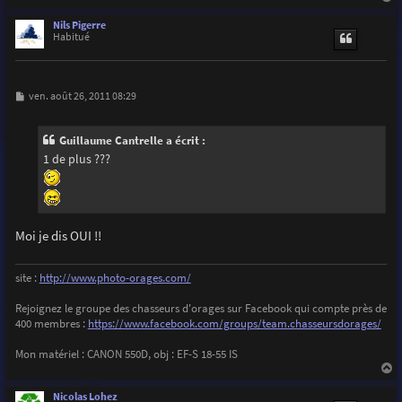
a
u
Nils Pigerre
t
Habitué
M
ven. août 26, 2011 08:29
e
s
s
Guillaume Cantrelle a écrit :
a
g
1 de plus ???
e
Moi je dis OUI !!
site :
http://www.photo-orages.com/
Rejoignez le groupe des chasseurs d'orages sur Facebook qui compte près de
400 membres :
https://www.facebook.com/groups/team.chasseursdorages/
Mon matériel : CANON 550D, obj : EF-S 18-55 IS
a
u
Nicolas Lohez