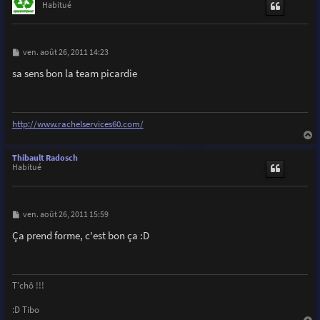
t
Habitué
M
ven. août 26, 2011 14:23
e
s
sa sens bon la team picardie
s
a
g
e
http://www.rachelservices60.com/
a
u
Thibault Radosch
t
Habitué
M
ven. août 26, 2011 15:59
e
s
Ça prend forme, c'est bon ça :D
s
a
g
e
T'chô !!!
:D Tibo