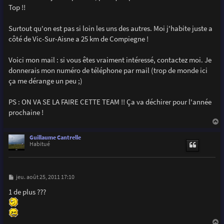
Top !!
Surtout qu'on est pas si loin les uns des autres. Moi j'habite juste a
côté de Vic-Sur-Aisne a 25 km de Compiegne !
Voici mon mail : si vous êtes vraiment intéressé, contactez moi. Je
donnerais mon numéro de téléphone par mail (trop de monde ici
ça me dérange un peu ;)
PS : ON VA SE LA FAIRE CETTE TEAM !! Ça va déchirer pour l'année
prochaine !
a
u
Guillaume Cantrelle
t
Habitué
M
jeu. août 25, 2011 17:10
e
s
1 de plus ???
s
a
g
e