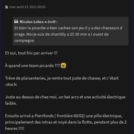
M
mar. août 23, 2011 00:05
e
s
s
Nicolas Lohez a écrit :
a
g
Et bien la picardie a bien cachee son jeu il y a des chasseurs d
e
orage. Moi je suis de chantilly a 25 30 min a l ouest de
compiegne
Et oui, tout fini par arriver !!!
À quand une team picarde ???
Trève de plaisanteries, je rentre tout juste de chasse, et c'était
:stock:
Juste au dessus de chez moi, un bel arcs et une activité électrique
faible.
Ensuite arrivé a Pierrfonds ( frontière 60/02) une pille électrique,
principalement des intras et noyé dans la flotte, pendant plus de 2
heures !!!!!