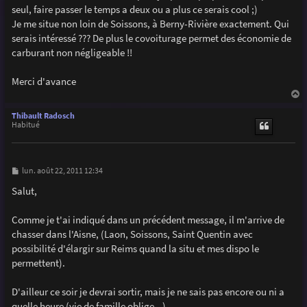
g
seul, faire passer le temps a deux ou a plus ce serais cool ;)
e
Je me situe non loin de Soissons, à Berny-Rivière exactement. Qui
serais intéressé ??? De plus le covoiturage permet des économie de
carburant non négligeable !!
Merci d'avance
a
u
Thibault Radosch
t
Habitué
M
lun. août 22, 2011 12:34
e
s
Salut,
s
a
g
Comme je t'ai indiqué dans un précédent message, il m'arrive de
e
chasser dans l'Aisne, (Laon, Soissons, Saint Quentin avec
possibilité d'élargir sur Reims quand la situ et mes dispo le
permettent).
D'ailleur ce soir je devrai sortir, mais je ne sais pas encore ou ni a
quelle heure (vie de famille oblige...).