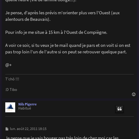
Je pense, d'après les prévis m'orienter plus vers l'Ouest (aux
alentours de Beauvais).
Pour info je me situe à 15 km à l'Ouest de Compiègne.
A voir ce soir, si tu veux je te mail quand je pars et on voit si on est
pas trop loin l'un de l'autre si on peut se retrouver quelque part.
@+
T'chô !!!
:D Tibo
a
u
Nils Pigerre
t
Habitué
M
lun. août 22, 2011 18:15
e
s
Je pense que je vais bouger pas très loin de chez moi car les