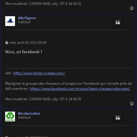
Mon matériel : CANON 550D, obj : EF-S 18-55 IS
a
u
Nils Pigerre
t
Habitué
M
mar. août 30, 2011 09:34
e
s
Nico, un facebook ?
s
a
g
e
site :
http://www.photo-orages.com/
Rejoignez le groupe des chasseurs d'orages sur Facebook qui compte près de
400 membres :
https://www.facebook.com/groups/team.chasseursdorages/
Mon matériel : CANON 550D, obj : EF-S 18-55 IS
a
u
Nicolas Lohez
t
Habitué