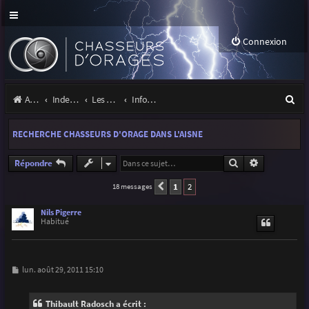
Connexion
R
Accueil
Index du forum
Les orages
Infos, projets et liens utiles à la communauté
e
RECHERCHE CHASSEURS D'ORAGE DANS L'AISNE
c
h
Rechercher
Recherche a
Répondre
e
1
2
18 messages
Précédente
r
Nils Pigerre
Habitué
c
h
e
M
lun. août 29, 2011 15:10
e
r
s
s
Thibault Radosch a écrit :
a