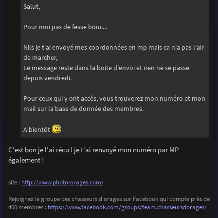
g
Salut,
e
Pour moi pas de fesse bouc...
Nils je t'ai envoyé mes coordonnées en mp mais ca n'a pas l'air
de marcher,
Le message reste dans la boite d'envoi et rien ne se passe
depuis vendredi.
Pour ceux qui y ont accès, vous trouverez mon numéro et mon
mail sur la base de donnée des membres.
A bientôt
C'est bon je l'ai récu ! je t'ai renvoyé mon numéro par MP
également !
site :
http://www.photo-orages.com/
Rejoignez le groupe des chasseurs d'orages sur Facebook qui compte près de
400 membres :
https://www.facebook.com/groups/team.chasseursdorages/