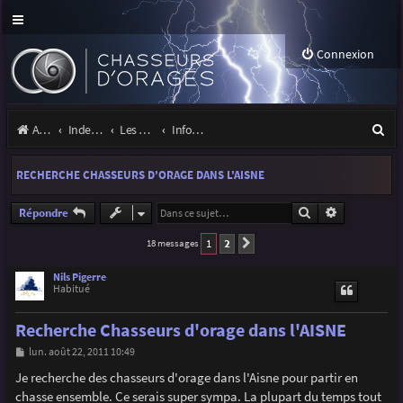
Connexion
R
Accueil
Index du forum
Les orages
Infos, projets et liens utiles à la communauté
e
RECHERCHE CHASSEURS D'ORAGE DANS L'AISNE
c
h
Rechercher
Recherche a
Répondre
e
1
2
18 messages
Suivante
r
Nils Pigerre
Habitué
c
h
Recherche Chasseurs d'orage dans l'AISNE
e
M
lun. août 22, 2011 10:49
e
r
s
Je recherche des chasseurs d'orage dans l'Aisne pour partir en
s
chasse ensemble. Ce serais super sympa. La plupart du temps tout
a