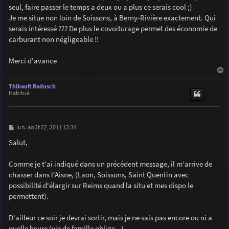
g
seul, faire passer le temps a deux ou a plus ce serais cool ;)
e
Je me situe non loin de Soissons, à Berny-Rivière exactement. Qui
serais intéressé ??? De plus le covoiturage permet des économie de
carburant non négligeable !!
Merci d'avance
a
u
Thibault Radosch
t
Habitué
M
lun. août 22, 2011 12:34
e
s
Salut,
s
a
g
Comme je t'ai indiqué dans un précédent message, il m'arrive de
e
chasser dans l'Aisne, (Laon, Soissons, Saint Quentin avec
possibilité d'élargir sur Reims quand la situ et mes dispo le
permettent).
D'ailleur ce soir je devrai sortir, mais je ne sais pas encore ou ni a
quelle heure (vie de famille oblige...).