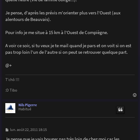
Je pense, d'après les prévis m'orienter plus vers l'Ouest (aux
alentours de Beauvais).
Pour info je me situe à 15 km à l'Ouest de Compiègne.
A voir ce soir, si tu veux je te mail quand je pars et on voit si on est
pas trop loin l'un de l'autre si on peut se retrouver quelque part.
@+
T'chô !!!
:D Tibo
a
u
Nils Pigerre
t
Habitué
M
lun. août 22, 2011 18:15
e
s
Je pense que je vais bouger pas très loin de chez moi car les