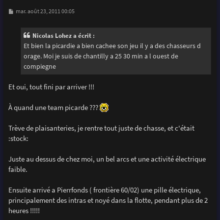
M
mar. août 23, 2011 00:05
e
s
s
Nicolas Lohez a écrit :
a
g
Et bien la picardie a bien cachee son jeu il y a des chasseurs d
e
orage. Moi je suis de chantilly a 25 30 min a l ouest de
compiegne
Et oui, tout fini par arriver !!!
À quand une team picarde ???
Trève de plaisanteries, je rentre tout juste de chasse, et c'était
:stock:
Juste au dessus de chez moi, un bel arcs et une activité électrique
faible.
Ensuite arrivé a Pierrfonds ( frontière 60/02) une pille électrique,
principalement des intras et noyé dans la flotte, pendant plus de 2
heures !!!!!