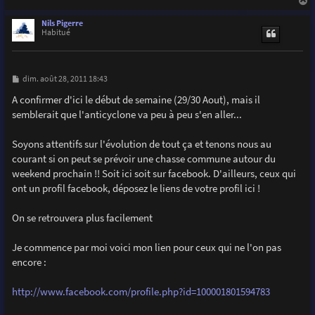
a
u
Nils Pigerre
t
Habitué
M
dim. août 28, 2011 18:43
e
s
A confirmer d'ici le début de semaine (29/30 Aout), mais il
s
semblerait que l'anticyclone va peu à peu s'en aller...
a
g
e
Soyons attentifs sur l'évolution de tout ça et tenons nous au
courant si on peut se prévoir une chasse commune autour du
weekend prochain !! Soit ici soit sur facebook. D'ailleurs, ceux qui
ont un profil facebook, déposez le liens de votre profil ici !
On se retrouvera plus facilement
Je commence par moi voici mon lien pour ceux qui ne l'on pas
encore :
http://www.facebook.com/profile.php?id=100001801594783