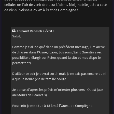
s
cellules on l'air de venir droit sur L'aisne. Moi j'habite juste a coté
a
g
de Vic-sur-Aisne a 25 km à l'Est de Compiegne !
e
Thibault Radosch a écrit :
Salut,
Comme je t'ai indiqué dans un précédent message, il m'arrive
de chasser dans l'Aisne, (Laon, Soissons, Saint Quentin avec
possibilité d'élargir sur Reims quand la situ et mes dispo le
permettent).
D'ailleur ce soir je devrai sortir, mais je ne sais pas encore ou ni
a quelle heure (vie de famille oblige...).
Je pense, d'après les prévis m'orienter plus vers l'Ouest (aux
alentours de Beauvais).
Pour info je me situe à 15 km à l'Ouest de Compiègne.