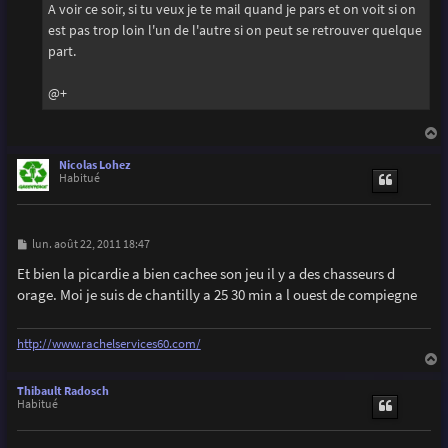
A voir ce soir, si tu veux je te mail quand je pars et on voit si on
est pas trop loin l'un de l'autre si on peut se retrouver quelque
part.
@+
a
u
Nicolas Lohez
t
Habitué
M
lun. août 22, 2011 18:47
e
s
Et bien la picardie a bien cachee son jeu il y a des chasseurs d
s
orage. Moi je suis de chantilly a 25 30 min a l ouest de compiegne
a
g
e
http://www.rachelservices60.com/
a
u
Thibault Radosch
t
Habitué