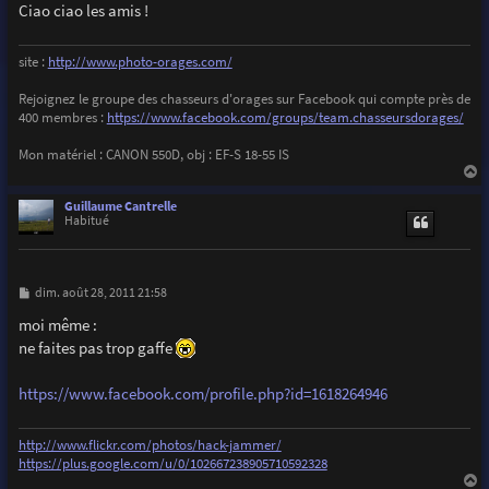
Ciao ciao les amis !
site :
http://www.photo-orages.com/
Rejoignez le groupe des chasseurs d'orages sur Facebook qui compte près de
400 membres :
https://www.facebook.com/groups/team.chasseursdorages/
Mon matériel : CANON 550D, obj : EF-S 18-55 IS
a
u
Guillaume Cantrelle
t
Habitué
M
dim. août 28, 2011 21:58
e
s
moi même :
s
ne faites pas trop gaffe
a
g
e
https://www.facebook.com/profile.php?id=1618264946
http://www.flickr.com/photos/hack-jammer/
https://plus.google.com/u/0/102667238905710592328