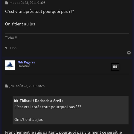
M
mar. août 23, 2011 01:03
e
s
C'est vrai après tout pourquoi pas ???
s
a
g
On s'tient au jus
e
T'chô !!!
:D Tibo
a
u
Nils Pigerre
t
Habitué
M
jeu. août 25, 2011 00:28
e
s
s
Thibault Radosch a écrit :
a
g
C'est vrai après tout pourquoi pas ???
e
On s'tient au jus
Franchement je suis partant, pourquoi pas vraiment ce serait le