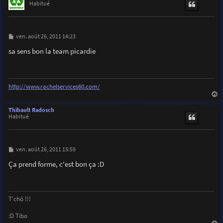
t
Habitué
M
ven. août 26, 2011 14:23
e
s
sa sens bon la team picardie
s
a
g
e
http://www.rachelservices60.com/
a
u
Thibault Radosch
t
Habitué
M
ven. août 26, 2011 15:59
e
s
Ça prend forme, c'est bon ça :D
s
a
g
e
T'chô !!!
:D Tibo