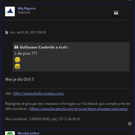
a
u
Nils Pigerre
t
Habitué
M
ven. août 26, 2011 08:29
e
s
s
Guillaume Cantrelle a écrit :
a
g
1 de plus ???
e
Moi je dis OUI !!
site :
http://www.photo-orages.com/
Rejoignez le groupe des chasseurs d'orages sur Facebook qui compte près de
400 membres :
https://www.facebook.com/groups/team.chasseursdorages/
Mon matériel : CANON 550D, obj : EF-S 18-55 IS
a
u
Nicolas Lohez