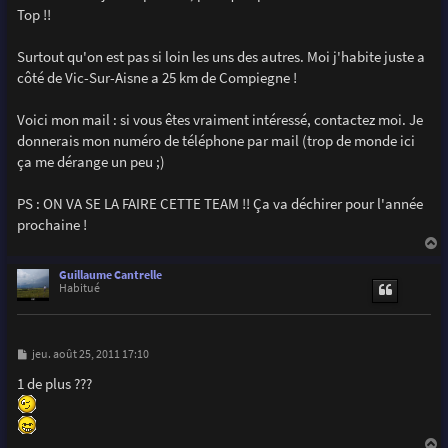
Top !!
Surtout qu'on est pas si loin les uns des autres. Moi j'habite juste a
côté de Vic-Sur-Aisne a 25 km de Compiegne !
Voici mon mail : si vous êtes vraiment intéressé, contactez moi. Je
donnerais mon numéro de téléphone par mail (trop de monde ici
ça me dérange un peu ;)
PS : ON VA SE LA FAIRE CETTE TEAM !! Ça va déchirer pour l'année
prochaine !
a
u
Guillaume Cantrelle
t
Habitué
M
jeu. août 25, 2011 17:10
e
s
1 de plus ???
s
a
g
e