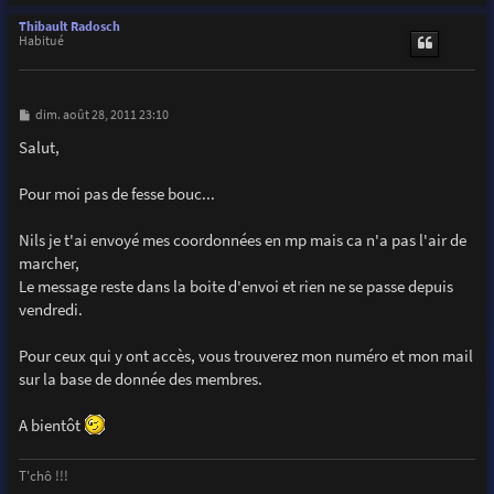
a
u
Thibault Radosch
t
Habitué
M
dim. août 28, 2011 23:10
e
s
Salut,
s
a
g
Pour moi pas de fesse bouc...
e
Nils je t'ai envoyé mes coordonnées en mp mais ca n'a pas l'air de
marcher,
Le message reste dans la boite d'envoi et rien ne se passe depuis
vendredi.
Pour ceux qui y ont accès, vous trouverez mon numéro et mon mail
sur la base de donnée des membres.
A bientôt
T'chô !!!