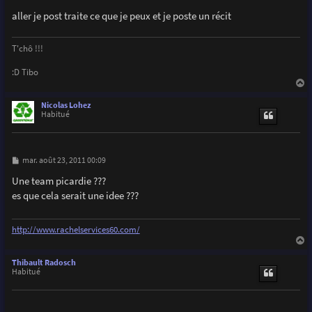
aller je post traite ce que je peux et je poste un récit
T'chô !!!
:D Tibo
a
u
Nicolas Lohez
t
Habitué
M
mar. août 23, 2011 00:09
e
s
Une team picardie ???
s
es que cela serait une idee ???
a
g
e
http://www.rachelservices60.com/
a
u
Thibault Radosch
t
Habitué