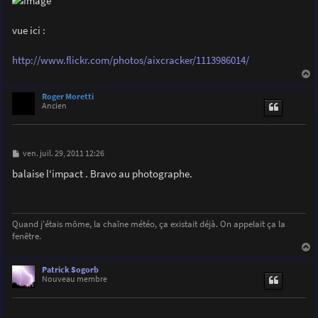
e
vue ici :
http://www.flickr.com/photos/aixcracker/1113986014/
a
u
Roger Moretti
t
Ancien
M
ven. juil. 29, 2011 12:26
e
s
balaise l'impact . Bravo au photographe.
s
a
g
e
Quand j'étais môme, la chaîne météo, ça existait déjà. On appelait ça la
fenêtre.
a
u
Patrick Sogorb
t
Nouveau membre