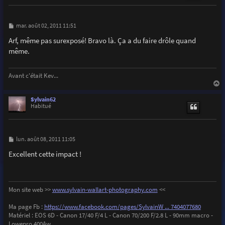
M
mar. août 02, 2011 11:51
e
s
Arf, même pas surexposé! Bravo là. Ça a du faire drôle quand
s
même.
a
g
e
Avant c'était Kev...
a
u
Sylvain62
t
Habitué
M
lun. août 08, 2011 11:05
e
s
Excellent cette impact !
s
a
g
e
Mon site web >>
www.sylvain-wallart-photography.com
<<
Ma page Fb :
https://www.facebook.com/pages/SylvainW ... 7404077680
Matériel : EOS 6D - Canon 17/40 F/4 L - Canon 70/200 F/2.8 L - 90mm macro -
Lowepro 400Aw