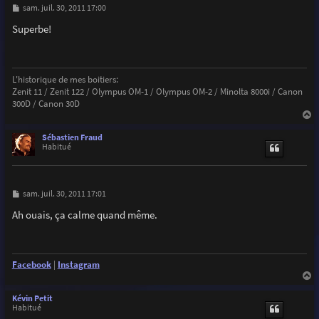
M
sam. juil. 30, 2011 17:00
e
s
Superbe!
s
a
g
e
L'historique de mes boitiers:
Zenit 11 / Zenit 122 / Olympus OM-1 / Olympus OM-2 / Minolta 8000i / Canon
300D / Canon 30D
a
u
Sébastien Fraud
t
Habitué
M
sam. juil. 30, 2011 17:01
e
s
Ah ouais, ça calme quand même.
s
a
g
e
Facebook
|
Instagram
a
u
Kévin Petit
t
Habitué