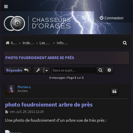
Connexion
R
Accueil
Index du forum
Les orages
Infos, projets et liens utiles à la communauté
e
PHOTO FOUDROIEMENT ARBRE DE PRÈS
c
h
Rechercher
Recherche a
Répondre
6 messages • Page
1
sur
1
e
r
Florian L
Ancien
c
photo foudroiement arbre de près
h
M
ven. juil. 29, 2011 12:24
e
e
s
Une photo de foudroiement d'un arbre vue de très près :
r
s
a
g