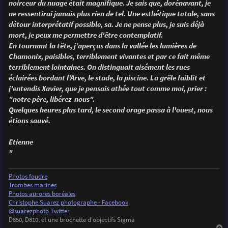
noirceur du nuage était magnifique. Je sais que, dorénavant, je
ne ressentirai jamais plus rien de tel. Une esthétique totale, sans
détour interprétatif possible, sa. Je ne pense plus, je suis déjà
mort, je peux me permettre d'être contemplatif.
En tournant la tête, j’aperçus dans la vallée les lumières de
Chamonix, paisibles, terriblement vivantes et par ce fait même
terriblement lointaines. On distinguait aisément les rues
éclairées bordant l'Arve, le stade, la piscine. La grêle faiblit et
j'entendis Xavier, que je pensais athée tout comme moi, prier :
"notre père, libérez-nous".
Quelques heures plus tard, le second orage passa à l'ouest, nous
étions sauvé.
Etienne
"
Photos foudre
Trombes marines
Photos aurores boréales
Christophe Suarez photographe - Facebook
@suarezphoto Twitter
D850, D810, et une brochette d'objectifs Sigma