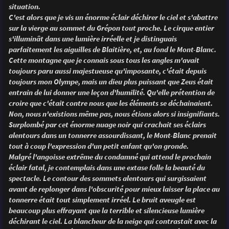
situation.
C'est alors que je vis un énorme éclair déchirer le ciel et s'abattre
sur la vierge au sommet du Grépon tout proche. Le cirque entier
s'illuminât dans une lumière irréelle et je distinguais
parfaitement les aiguilles de Blaitière, et, au fond le Mont-Blanc.
Cette montagne que je connais sous tous les angles m'avait
toujours paru aussi majestueuse qu'imposante, c'était depuis
toujours mon Olympe, mais un dieu plus puissant que Zeus était
entrain de lui donner une leçon d'humilité. Qu'elle prétention de
croire que c'était contre nous que les éléments se déchainaient.
Non, nous n'existions même pas, nous étions alors si insignifiants.
Surplombé par cet énorme nuage noir qui crachait ses éclairs
alentours dans un tonnerre assourdissant, le Mont-Blanc prenait
tout à coup l'expression d'un petit enfant qu'on gronde.
Malgré l'angoisse extrême du condamné qui attend le prochain
éclair fatal, je contemplais dans une extase folle la beauté du
spectacle. Le contour des sommets alentours qui surgissaient
avant de replonger dans l'obscurité pour mieux laisser la place au
tonnerre était tout simplement irréel. Le bruit aveugle est
beaucoup plus effrayant que la terrible et silencieuse lumière
déchirant le ciel. La blancheur de la neige qui contrastait avec la