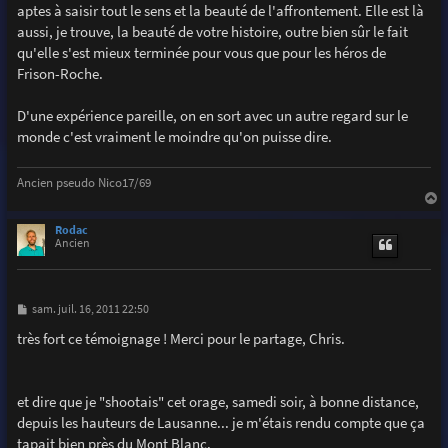
aptes à saisir tout le sens et la beauté de l'affrontement. Elle est là
aussi, je trouve, la beauté de votre histoire, outre bien sûr le fait
qu'elle s'est mieux terminée pour vous que pour les héros de
Frison-Roche.
D'une expérience pareille, on en sort avec un autre regard sur le
monde c'est vraiment le moindre qu'on puisse dire.
Ancien pseudo Nico17/69
a
u
Rodac
t
Ancien
M
sam. juil. 16, 2011 22:50
e
s
très fort ce témoignage ! Merci pour le partage, Chris.
s
a
g
e
et dire que je "shootais" cet orage, samedi soir, à bonne distance,
depuis les hauteurs de Lausanne... je m'étais rendu compte que ça
tapait bien près du Mont Blanc.