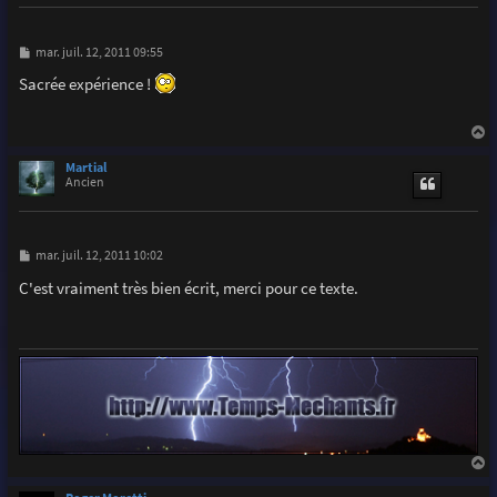
M
mar. juil. 12, 2011 09:55
e
s
Sacrée expérience !
s
a
g
e
a
u
Martial
t
Ancien
M
mar. juil. 12, 2011 10:02
e
s
C'est vraiment très bien écrit, merci pour ce texte.
s
a
g
e
a
u