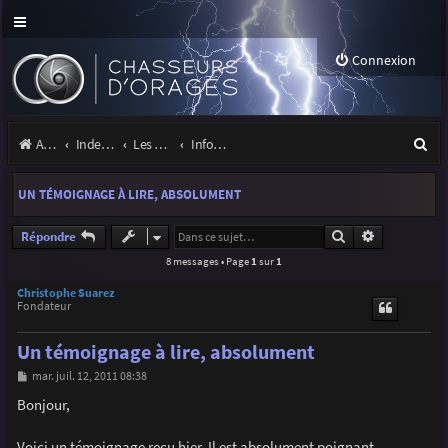
Connexion
R
Accueil
Index du forum
Les orages
Infos, projets et liens utiles à la communauté
e
UN TÉMOIGNAGE À LIRE, ABSOLUMENT
c
h
Rechercher
Recherche a
Répondre
8 messages • Page
1
sur
1
e
r
Christophe Suarez
Fondateur
c
Un témoignage à lire, absolument
h
M
mar. juil. 12, 2011 08:38
e
e
s
Bonjour,
r
s
a
g
Voici un témoignage reçu hier. Il est absolument poignant.