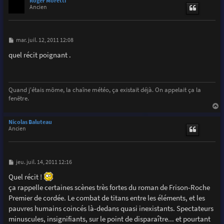
Roger Moretti
t
Ancien
M
mar. juil. 12, 2011 12:08
e
s
quel récit poignant .
s
a
g
e
Quand j'étais môme, la chaîne météo, ça existait déjà. On appelait ça la
fenêtre.
a
u
Nicolas Baluteau
t
Ancien
M
jeu. juil. 14, 2011 12:16
e
s
Quel récit !
s
ça rappelle certaines scènes très fortes du roman de Frison-Roche
a
g
Premier de cordée. Le combat de titans entre les éléments, et les
e
pauvres humains coincés là-dedans quasi inexistants. Spectateurs
minuscules, insignifiants, sur le point de disparaître... et pourtant